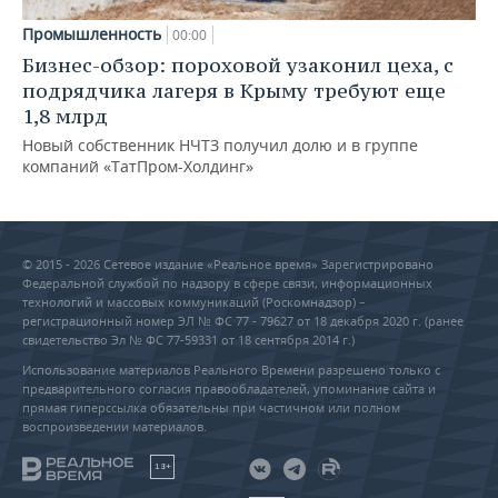
Промышленность
00:00
Бизнес-обзор: пороховой узаконил цеха, с
подрядчика лагеря в Крыму требуют еще
1,8 млрд
Новый собственник НЧТЗ получил долю и в группе
компаний «ТатПром-Холдинг»
© 2015 - 2026 Сетевое издание «Реальное время» Зарегистрировано
Федеральной службой по надзору в сфере связи, информационных
технологий и массовых коммуникаций (Роскомнадзор) –
регистрационный номер ЭЛ № ФС 77 - 79627 от 18 декабря 2020 г. (ранее
свидетельство Эл № ФС 77-59331 от 18 сентября 2014 г.)
Использование материалов Реального Времени разрешено только с
предварительного согласия правообладателей, упоминание сайта и
прямая гиперссылка обязательны при частичном или полном
воспроизведении материалов.
18+