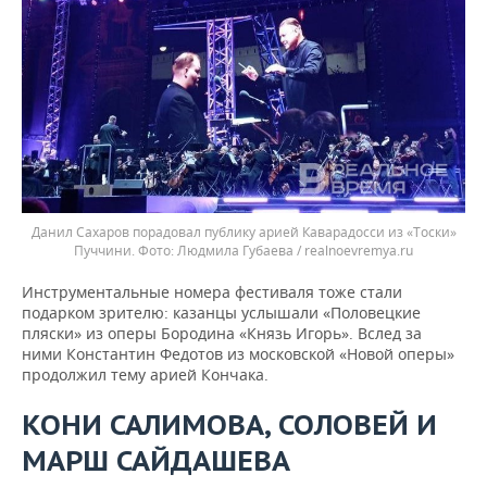
Данил Сахаров порадовал публику арией Каварадосси из «Тоски»
Пуччини.
Людмила Губаева / realnoevremya.ru
Инструментальные номера фестиваля тоже стали
подарком зрителю: казанцы услышали «Половецкие
пляски» из оперы Бородина «Князь Игорь». Вслед за
ними Константин Федотов из московской «Новой оперы»
продолжил тему арией Кончака.
КОНИ САЛИМОВА, СОЛОВЕЙ И
МАРШ САЙДАШЕВА