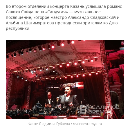
Во втором отделении концерта Казань услышала романс
Салиха Сайдашева «Сандугач» — музыкальное
посвящение, которое маэстро Александр Сладковский и
Альбина Шагимуратова преподнесли зрителям ко Дню
республики.
Людмила Губаева / realnoevremya.ru