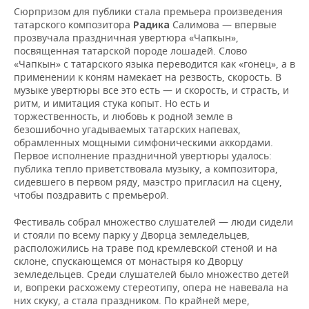
Сюрпризом для публики стала премьера произведения
татарского композитора
Салимова — впервые
Радика
прозвучала праздничная увертюра «Чапкын»,
посвященная татарской породе лошадей. Слово
«Чапкын» с татарского языка переводится как «гонец», а в
применении к коням намекает на резвость, скорость. В
музыке увертюры все это есть — и скорость, и страсть, и
ритм, и имитация стука копыт. Но есть и
торжественность, и любовь к родной земле в
безошибочно угадываемых татарских напевах,
обрамленных мощными симфоническими аккордами.
Первое исполнение праздничной увертюры удалось:
публика тепло приветствовала музыку, а композитора,
сидевшего в первом ряду, маэстро пригласил на сцену,
чтобы поздравить с премьерой.
Фестиваль собрал множество слушателей — люди сидели
и стояли по всему парку у Дворца земледельцев,
расположились на траве под кремлевской стеной и на
склоне, спускающемся от монастыря ко Дворцу
земледельцев. Среди слушателей было множество детей
и, вопреки расхожему стереотипу, опера не навевала на
них скуку, а стала праздником. По крайней мере,