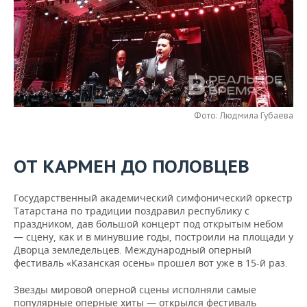
НЕФТЕХИМИЯ
РОЗНИЧНАЯ ТОРГОВЛЯ
НОВОСТИ ТЕХНОЛОГИЙ
МЕРОПРИЯТИЯ
НЕФТЬ
ТРАНСПОРТ
IT
НОВОСТИ МЕРОПРИЯТИЙ
СПОРТ
ОПК
УСЛУГИ
МЕДИА
ВЫЕЗДНАЯ РЕДАКЦИЯ
НОВОСТИ СПОРТА
ОБЩЕСТВО
ЭНЕРГЕТИКА
Фото: Людмила Губаева
ТЕЛЕКОММУНИКАЦИИ
БИЗНЕС-БРАНЧИ
ФУТБОЛ
НОВОСТИ ОБЩЕСТВА
ФОТОГАЛЕРЕЯ
ONLINE-КОНФЕРЕНЦИИ
ХОККЕЙ
ВЛАСТЬ
СЮЖЕТЫ
ОТ КАРМЕН ДО ПОЛОВЦЕВ
ОТКРЫТАЯ ЛЕКЦИЯ
БАСКЕТБОЛ
ИНФРАСТРУКТУРА
СПРАВОЧНИК
Государственный академический симфонический оркестр
Татарстана по традиции поздравил республику с
ВОЛЕЙБОЛ
ИСТОРИЯ
СПИСОК ПЕРСОН
ПОЛНАЯ ВЕРСИЯ
праздником, дав большой концерт под открытым небом
— сцену, как и в минувшие годы, построили на площади у
КИБЕРСПОРТ
КУЛЬТУРА
СПИСОК КОМПАНИЙ
Дворца земледельцев. Международный оперный
фестиваль «Казанская осень» прошел вот уже в 15-й раз.
ФИГУРНОЕ КАТАНИЕ
МЕДИЦИНА
Звезды мировой оперной сцены исполняли самые
популярные оперные хиты — открылся фестиваль