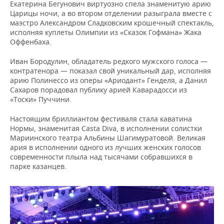
Екатерина Бегунович виртуозно спела знаменитую арию
Царицы ночи, а во втором отделении разыграла вместе с
маэстро Александром Сладковским крошечный спектакль,
исполняя куплеты Олимпии из «Сказок Гофмана» Жака
Оффенбаха.
Иван Бородулин, обладатель редкого мужского голоса —
контратенора — показал свой уникальный дар, исполняя
арию Полинессо из оперы «Ариодант» Генделя, а Данил
Сахаров порадовал публику арией Каварадосси из
«Тоски» Пуччини.
Настоящим бриллиантом фестиваля стала каватина
Нормы, знаменитая Casta Diva, в исполнении солистки
Мариинского театра Альбины Шагимуратовой. Великая
ария в исполнении одного из лучших женских голосов
современности плыла над тысячами собравшихся в
парке казанцев.