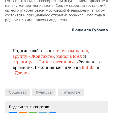
ГАСО РТ это стало своеобразным вступлением, прологом к
началу концертного сезона. Совсем скоро татарстанский
оркестр откроет сезон Московской филармонии, а потом
состоится и официальное открытие музыкального года в
родном БКЗ им. Салиха Сайдашева.
Людмила Губаева
Подписывайтесь на
телеграм-канал
,
группу «ВКонтакте»
,
канал в MAX
и
страницу в «Одноклассниках»
«Реального
времени». Ежедневные видео на
Rutube
и
«Дзене»
.
Общество
Культура
Татарстан
Поделитесь в соцсетях