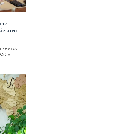
или
йского
й книгой
 ASG»