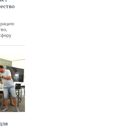
ество
еграцию
тво,
сферу
для