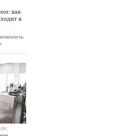
ом: как
ходит в
зопасность
ь
:20
яет