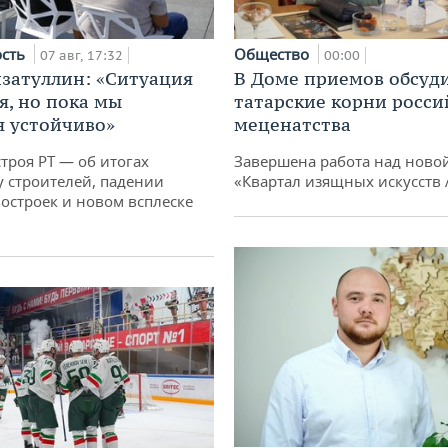
ость
Общество
07 авг, 17:32
00:00
затуллин: «Ситуация
В Доме приемов обсуд
я, но пока мы
татарские корни росси
 устойчиво»
меценатства
троя РТ — об итогах
Завершена работа над ново
у строителей, падении
«Квартал изящных искусств
остроек и новом всплеске