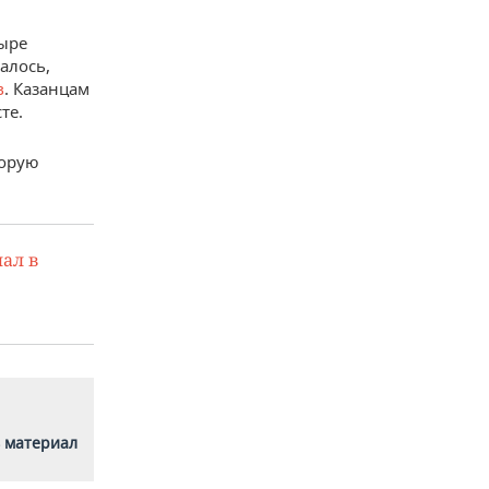
ыре
алось,
в
. Казанцам
те.
торую
ал в
 материал