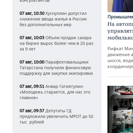
консультантов
Хуснуллин допустил
07 авг, 10:30
Промышле
снижение ввода жилья в России
На автоп
без дополнительных мер
управлят
мобильн
Объем продаж сахара
07 авг, 10:03
на бирже вырос более чем в 20 раз
Рифкат Мин
за 9 лет
движение а
шоссе, воде
Парафехтовальщики
07 авг, 10:00
координир
Татарстана получили финансовую
поддержку для закупки экипировки
Анвар Гатиятулин:
07 авг, 09:51
«Молодежь старается, для нас это
главное»
Депутаты ГД
07 авг, 09:37
предложили увеличить МРОТ до 50
тыс. рублей