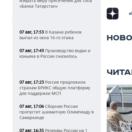
избрать меру пресечения для топа
«Банка Татарстан»
«
В Казани ребенок
07 авг, 17:53
НОВО
выпал из окна 16-го этажа
Производство водки и
07 авг, 17:43
коньяка в России снизилось
ЧИТА
Россия предложила
07 авг, 17:23
странам БРИКС общую платформу
для поддержки МСП
Сборная России
07 авг, 17:06
пропустит шахматную Олимпиаду в
Самарканде
Резервы России на 1
07 авг, 16:35