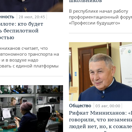
школьников
В республике начал работу
нность
профориентационный фору
28 июл, 20:45
«Профессии будущего»
илоте: кто будет
ь беспилотной
остью
ниханов считает, что
втономного транспорта на
 и в воздухе надо
овать с единой платформы
Общество
03 авг, 00:00
Рифкат Минниханов: «
говорили, что незаме
людей нет, но, к сожал