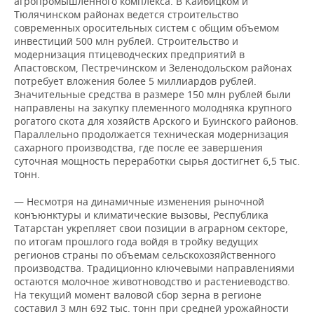
агропромышленного комплекса. В Кайбицком и
ВОДНЫЕ ВИДЫ СПОРТА
ОБРАЗОВАНИЕ
Тюлячинском районах ведется строительство
современных оросительных систем с общим объемом
ХОККЕЙ С МЯЧОМ
ПРОИСШЕСТВИЯ
инвестиций 500 млн рублей. Строительство и
модернизация птицеводческих предприятий в
Апастовском, Пестречинском и Зеленодольском районах
потребует вложения более 5 миллиардов рублей.
Значительные средства в размере 150 млн рублей были
направлены на закупку племенного молодняка крупного
рогатого скота для хозяйств Арского и Буинского районов.
Параллельно продолжается техническая модернизация
сахарного производства, где после ее завершения
суточная мощность переработки сырья достигнет 6,5 тыс.
тонн.
— Несмотря на динамичные изменения рыночной
конъюнктуры и климатические вызовы, Республика
Татарстан укрепляет свои позиции в аграрном секторе,
по итогам прошлого года войдя в тройку ведущих
регионов страны по объемам сельскохозяйственного
производства. Традиционно ключевыми направлениями
остаются молочное животноводство и растениеводство.
На текущий момент валовой сбор зерна в регионе
составил 3 млн 692 тыс. тонн при средней урожайности