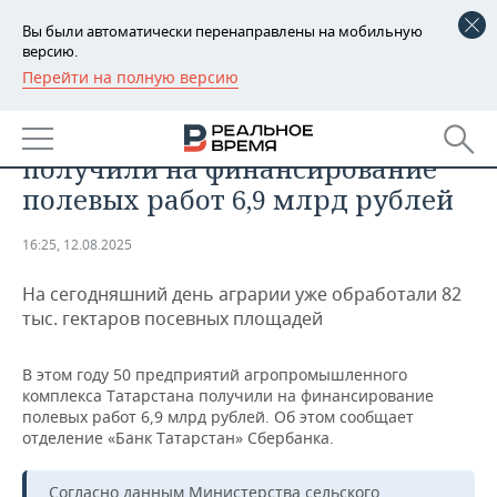
Вы были автоматически перенаправлены на мобильную
версию.
Перейти на полную версию
РЕГИОНЫ
ПРОМЫШЛЕННОСТЬ
50 предприятий АПК Татарстана
БАШКОРТОСТАН
НОВОСТИ
получили на финансирование
ТАТАРСТАН
АНАЛИТИКА
полевых работ 6,9 млрд рублей
УДМУРТИЯ
НОВОСТИ АНАЛИТИКИ
ЭКОНОМИКА
16:25, 12.08.2025
ДЕКЛАРАЦИИ О ДОХОДАХ
НОВОСТИ ЭКОНОМИКИ
ПРОМЫШЛЕННОСТЬ
На сегодняшний день аграрии уже обработали 82
тыс. гектаров посевных площадей
КОРОЛИ ГОСЗАКАЗА ПФО
ФИНАНСЫ
НОВОСТИ
НЕДВИЖИМОСТЬ
ПРОМЫШЛЕННОСТИ
В этом году 50 предприятий агропромышленного
ВУЗЫ ТАТАРСТАНА
БАНКИ
НОВОСТИ НЕДВИЖИМОСТИ
АВТО
комплекса Татарстана получили на финансирование
АГРОПРОМ
полевых работ 6,9 млрд рублей. Об этом сообщает
КОМУ ПРИНАДЛЕЖАТ
БЮДЖЕТ
НОВОСТИ АВТО
БИЗНЕС
отделение «Банк Татарстан» Сбербанка.
ТОРГОВЫЕ ЦЕНТРЫ
МАШИНОСТРОЕНИЕ
ТАТАРСТАНА
ИНВЕСТИЦИИ
НОВОСТИ БИЗНЕСА
ТЕХНОЛОГИИ
Согласно данным Министерства сельского