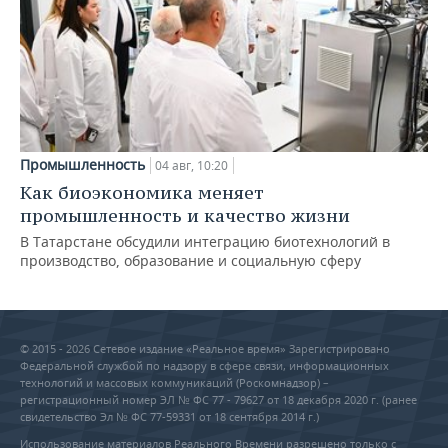
Промышленность
04 авг, 10:20
Как биоэкономика меняет
промышленность и качество жизни
В Татарстане обсудили интеграцию биотехнологий в
производство, образование и социальную сферу
© 2015 - 2026 Сетевое издание «Реальное время» Зарегистрировано
Федеральной службой по надзору в сфере связи, информационных
технологий и массовых коммуникаций (Роскомнадзор) –
регистрационный номер ЭЛ № ФС 77 - 79627 от 18 декабря 2020 г. (ранее
свидетельство Эл № ФС 77-59331 от 18 сентября 2014 г.)
Использование материалов Реального Времени разрешено только с