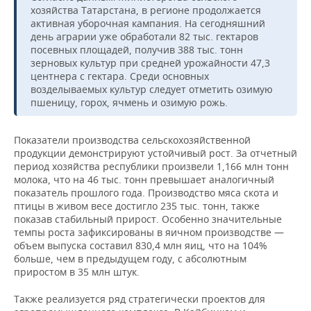
НЕФТЕХИМИЯ
хозяйства Татарстана, в регионе продолжается
активная уборочная кампания. На сегодняшний
РОЗНИЧНАЯ ТОРГОВЛЯ
НОВОСТИ ТЕХНОЛОГИЙ
МЕРОПРИЯТИЯ
НЕФТЬ
день аграрии уже обработали 82 тыс. гектаров
посевных площадей, получив 388 тыс. тонн
ТРАНСПОРТ
IT
НОВОСТИ МЕРОПРИЯТИЙ
СПОРТ
зерновых культур при средней урожайности 47,3
ОПК
центнера с гектара. Среди основных
УСЛУГИ
МЕДИА
ВЫЕЗДНАЯ РЕДАКЦИЯ
НОВОСТИ СПОРТА
возделываемых культур следует отметить озимую
ОБЩЕСТВО
ЭНЕРГЕТИКА
пшеницу, горох, ячмень и озимую рожь.
ТЕЛЕКОММУНИКАЦИИ
БИЗНЕС-БРАНЧИ
ФУТБОЛ
НОВОСТИ ОБЩЕСТВА
ФОТОГАЛЕРЕЯ
Показатели производства сельскохозяйственной
продукции демонстрируют устойчивый рост. За отчетный
ONLINE-КОНФЕРЕНЦИИ
ХОККЕЙ
ВЛАСТЬ
СЮЖЕТЫ
период хозяйства республики произвели 1,166 млн тонн
молока, что на 46 тыс. тонн превышает аналогичный
ОТКРЫТАЯ ЛЕКЦИЯ
БАСКЕТБОЛ
ИНФРАСТРУКТУРА
СПРАВОЧНИК
показатель прошлого года. Производство мяса скота и
птицы в живом весе достигло 235 тыс. тонн, также
ВОЛЕЙБОЛ
ИСТОРИЯ
СПИСОК ПЕРСОН
ПОЛНАЯ ВЕРСИЯ
показав стабильный прирост. Особенно значительные
темпы роста зафиксированы в яичном производстве —
объем выпуска составил 830,4 млн яиц, что на 104%
КИБЕРСПОРТ
КУЛЬТУРА
СПИСОК КОМПАНИЙ
больше, чем в предыдущем году, с абсолютным
приростом в 35 млн штук.
ФИГУРНОЕ КАТАНИЕ
МЕДИЦИНА
Также реализуется ряд стратегически проектов для