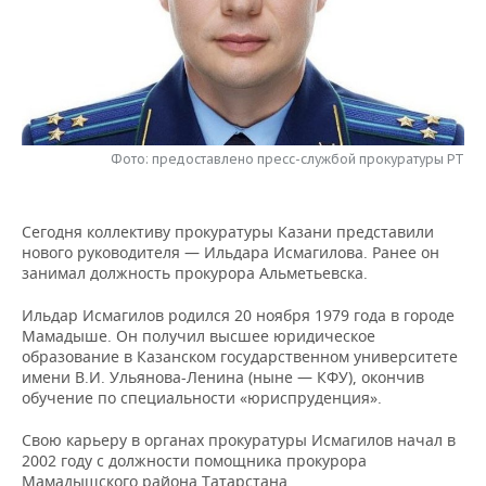
НЕФТЕХИМИЯ
РОЗНИЧНАЯ ТОРГОВЛЯ
НОВОСТИ ТЕХНОЛОГИЙ
МЕРОПРИЯТИЯ
НЕФТЬ
ТРАНСПОРТ
IT
НОВОСТИ МЕРОПРИЯТИЙ
СПОРТ
ОПК
УСЛУГИ
МЕДИА
ВЫЕЗДНАЯ РЕДАКЦИЯ
НОВОСТИ СПОРТА
ОБЩЕСТВО
ЭНЕРГЕТИКА
Фото: предоставлено пресс-службой прокуратуры РТ
ТЕЛЕКОММУНИКАЦИИ
БИЗНЕС-БРАНЧИ
ФУТБОЛ
НОВОСТИ ОБЩЕСТВА
ФОТОГАЛЕРЕЯ
Сегодня коллективу прокуратуры Казани представили
ONLINE-КОНФЕРЕНЦИИ
ХОККЕЙ
ВЛАСТЬ
СЮЖЕТЫ
нового руководителя — Ильдара Исмагилова. Ранее он
занимал должность прокурора Альметьевска.
ОТКРЫТАЯ ЛЕКЦИЯ
БАСКЕТБОЛ
ИНФРАСТРУКТУРА
СПРАВОЧНИК
Ильдар Исмагилов родился 20 ноября 1979 года в городе
Мамадыше. Он получил высшее юридическое
ВОЛЕЙБОЛ
ИСТОРИЯ
СПИСОК ПЕРСОН
ПОЛНАЯ ВЕРСИЯ
образование в Казанском государственном университете
имени В.И. Ульянова-Ленина (ныне — КФУ), окончив
КИБЕРСПОРТ
КУЛЬТУРА
СПИСОК КОМПАНИЙ
обучение по специальности «юриспруденция».
ФИГУРНОЕ КАТАНИЕ
МЕДИЦИНА
Свою карьеру в органах прокуратуры Исмагилов начал в
2002 году с должности помощника прокурора
Мамадышского района Татарстана.