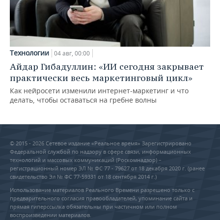
Технологии
04 авг, 00:00
Айдар Гибадуллин: «ИИ сегодня закрывает
практически весь маркетинговый цикл»
Как нейросети изменили интернет-маркетинг и что
делать, чтобы оставаться на гребне волны
© 2015 - 2026 Сетевое издание «Реальное время» Зарегистрировано
Федеральной службой по надзору в сфере связи, информационных
технологий и массовых коммуникаций (Роскомнадзор) –
регистрационный номер ЭЛ № ФС 77 - 79627 от 18 декабря 2020 г. (ранее
свидетельство Эл № ФС 77-59331 от 18 сентября 2014 г.)
Использование материалов Реального Времени разрешено только с
предварительного согласия правообладателей, упоминание сайта и
прямая гиперссылка обязательны при частичном или полном
воспроизведении материалов.