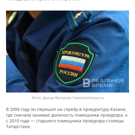
ВОДНЫЕ ВИДЫ СПОРТА
ОБРАЗОВАНИЕ
ХОККЕЙ С МЯЧОМ
ПРОИСШЕСТВИЯ
Динар Фатыхов / realnoevremya.ru
В 2009 году он перешел на службу в прокуратуру Казани,
где сначала занимал должность помощника прокурора, а
с 2010 года — старшего помощника прокурора столицы
Татарстана.