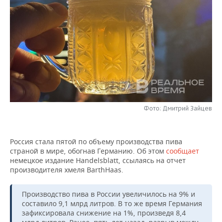
НЕФТЕХИМИЯ
РОЗНИЧНАЯ ТОРГОВЛЯ
НОВОСТИ ТЕХНОЛОГИЙ
МЕРОПРИЯТИЯ
НЕФТЬ
ТРАНСПОРТ
IT
НОВОСТИ МЕРОПРИЯТИЙ
СПОРТ
ОПК
УСЛУГИ
МЕДИА
ВЫЕЗДНАЯ РЕДАКЦИЯ
НОВОСТИ СПОРТА
ОБЩЕСТВО
ЭНЕРГЕТИКА
ТЕЛЕКОММУНИКАЦИИ
БИЗНЕС-БРАНЧИ
ФУТБОЛ
НОВОСТИ ОБЩЕСТВА
ФОТОГАЛЕРЕЯ
ONLINE-КОНФЕРЕНЦИИ
ХОККЕЙ
ВЛАСТЬ
Фото: Дмитрий Зайцев
СЮЖЕТЫ
ОТКРЫТАЯ ЛЕКЦИЯ
БАСКЕТБОЛ
ИНФРАСТРУКТУРА
СПРАВОЧНИК
Россия стала пятой по объему производства пива
страной в мире, обогнав Германию. Об этом
сообщает
ВОЛЕЙБОЛ
ИСТОРИЯ
СПИСОК ПЕРСОН
ПОЛНАЯ ВЕРСИЯ
немецкое издание Handelsblatt, ссылаясь на отчет
производителя хмеля BarthHaas.
КИБЕРСПОРТ
КУЛЬТУРА
СПИСОК КОМПАНИЙ
Производство пива в России увеличилось на 9% и
ФИГУРНОЕ КАТАНИЕ
МЕДИЦИНА
составило 9,1 млрд литров. В то же время Германия
зафиксировала снижение на 1%, произведя 8,4