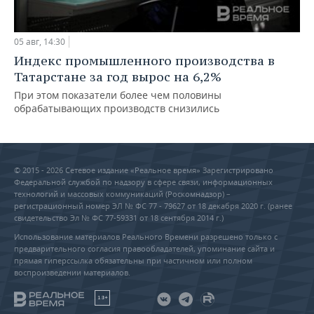
05 авг, 14:30
Индекс промышленного производства в
Татарстане за год вырос на 6,2%
При этом показатели более чем половины
обрабатывающих производств снизились
© 2015 - 2026 Сетевое издание «Реальное время» Зарегистрировано
Федеральной службой по надзору в сфере связи, информационных
технологий и массовых коммуникаций (Роскомнадзор) –
регистрационный номер ЭЛ № ФС 77 - 79627 от 18 декабря 2020 г. (ранее
свидетельство Эл № ФС 77-59331 от 18 сентября 2014 г.)
Использование материалов Реального Времени разрешено только с
предварительного согласия правообладателей, упоминание сайта и
прямая гиперссылка обязательны при частичном или полном
воспроизведении материалов.
18+