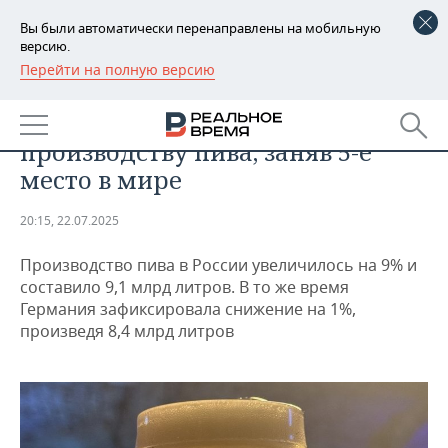
Вы были автоматически перенаправлены на мобильную
версию.
Перейти на полную версию
РЕГИОНЫ
ОБЩЕСТВО
Россия обогнала Германию по
БАШКОРТОСТАН
НОВОСТИ
производству пива, заняв 5-е
ТАТАРСТАН
АНАЛИТИКА
место в мире
УДМУРТИЯ
НОВОСТИ АНАЛИТИКИ
ЭКОНОМИКА
20:15, 22.07.2025
ДЕКЛАРАЦИИ О ДОХОДАХ
НОВОСТИ ЭКОНОМИКИ
ПРОМЫШЛЕННОСТЬ
Производство пива в России увеличилось на 9% и
составило 9,1 млрд литров. В то же время
КОРОЛИ ГОСЗАКАЗА ПФО
ФИНАНСЫ
НОВОСТИ
НЕДВИЖИМОСТЬ
Германия зафиксировала снижение на 1%,
ПРОМЫШЛЕННОСТИ
произведя 8,4 млрд литров
ВУЗЫ ТАТАРСТАНА
БАНКИ
НОВОСТИ НЕДВИЖИМОСТИ
АВТО
АГРОПРОМ
КОМУ ПРИНАДЛЕЖАТ
БЮДЖЕТ
НОВОСТИ АВТО
БИЗНЕС
ТОРГОВЫЕ ЦЕНТРЫ
МАШИНОСТРОЕНИЕ
ТАТАРСТАНА
ИНВЕСТИЦИИ
НОВОСТИ БИЗНЕСА
ТЕХНОЛОГИИ