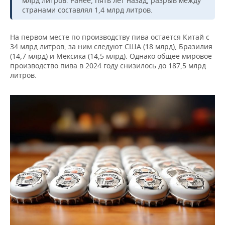
млрд литров. Ранее, пять лет назад, разрыв между
ВОДНЫЕ ВИДЫ СПОРТА
ОБРАЗОВАНИЕ
странами составлял 1,4 млрд литров.
ХОККЕЙ С МЯЧОМ
ПРОИСШЕСТВИЯ
На первом месте по производству пива остается Китай с
34 млрд литров, за ним следуют США (18 млрд), Бразилия
(14,7 млрд) и Мексика (14,5 млрд). Однако общее мировое
производство пива в 2024 году снизилось до 187,5 млрд
литров.