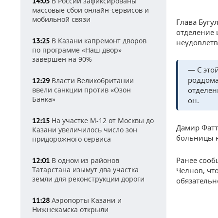
В России зафиксированы
14:05
массовые сбои онлайн-сервисов и
мобильной связи
Глава Бугу
отделение 
В Казани капремонт дворов
13:25
неудовлетв
по программе «Наш двор»
завершен на 90%
— С это
роддома
Власти Великобритании
12:29
ввели санкции против «Озон
отделен
Банка»
он.
На участке М-12 от Москвы до
12:15
Дамир Фатт
Казани увеличилось число зон
больницы н
придорожного сервиса
Ранее сооб
В одном из районов
12:01
Татарстана изымут два участка
Челнов, чт
земли для реконструкции дороги
обязательн
Аэропорты Казани и
11:28
Нижнекамска открыли