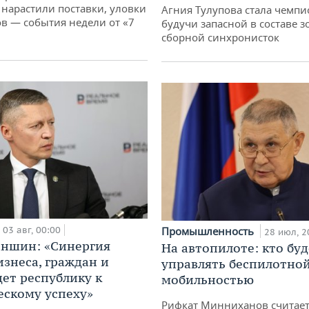
 нарастили поставки, уловки
Агния Тулупова стала чемпи
 — события недели от «7
будучи запасной в составе з
сборной синхронисток
Промышленность
03 авг, 00:00
28 июл, 2
аншин: «Синергия
На автопилоте: кто буд
изнеса, граждан и
управлять беспилотно
дет республику к
мобильностью
ескому успеху»
Рифкат Минниханов считает