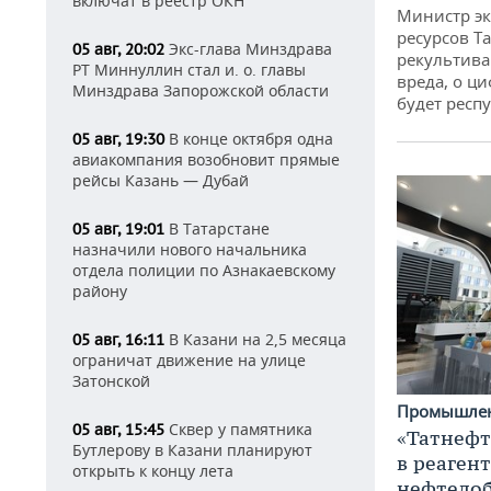
включат в реестр ОКН
Министр э
ресурсов Та
Экс-глава Минздрава
05 авг, 20:02
рекультива
РТ Миннуллин стал и. о. главы
вреда, о ц
Минздрава Запорожской области
будет респу
В конце октября одна
05 авг, 19:30
авиакомпания возобновит прямые
рейсы Казань — Дубай
В Татарстане
05 авг, 19:01
назначили нового начальника
отдела полиции по Азнакаевскому
району
В Казани на 2,5 месяца
05 авг, 16:11
ограничат движение на улице
Затонской
Промышле
Сквер у памятника
05 авг, 15:45
«Татнефт
Бутлерову в Казани планируют
в реаген
открыть к концу лета
нефтедо