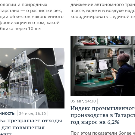
движение автономного тран
кологии и природных
шоссе, воде и в воздухе над
тарстана — о расчистке рек,
координировать с единой 
ции объектов накопленного
ифровизации и о том, какой
блика через 10 лет
05 авг, 14:30
Индекс промышленног
нность
24 июл, 16:15
производства в Татарс
ь» превращает отходы
год вырос на 6,2%
т для повышения
При этом показатели более 
бычи