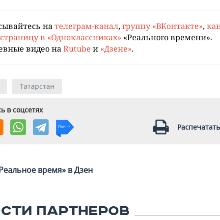
сывайтесь на
телеграм-канал
,
группу «ВКонтакте»
,
кан
страницу в «Одноклассниках»
«Реального времени».
евные видео на
Rutube
и
«Дзене»
.
Татарстан
ь в соцсетях
Распечатать
Реальное время» в Дзен
СТИ ПАРТНЕРОВ