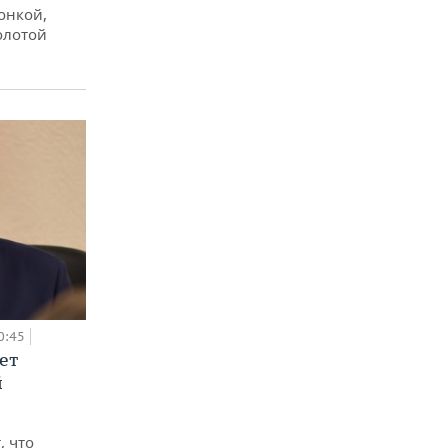
онкой,
олотой
0:45
ет
й
, что