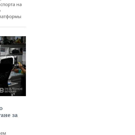
спорта на
о
платформы
о
тане за
чем