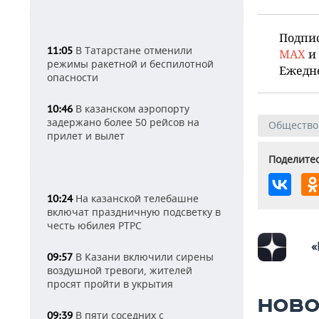
Подпи
В Татарстане отменили
11:05
MAX
и
режимы ракетной и беспилотной
Ежедн
опасности
В казанском аэропорту
10:46
задержано более 50 рейсов на
Общество
прилет и вылет
Поделитес
На казанской телебашне
10:24
включат праздничную подсветку в
честь юбилея РТРС
«
В Казани включили сирены
09:57
воздушной тревоги, жителей
просят пройти в укрытия
НОВО
В пяти соседних с
09:39