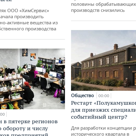
половины обрабатывающих
производств снизились
тях ООО «ХимСервис»
ачала производить
но-активные вещества из
бственного производства
Общество
00:00
Рестарт «Полукамушко
для приезжих специал
:00
событийный центр?
н в пятерке регионов
о обороту и числу
Для разработки концепции 
исторического квартала в
ков предприятий