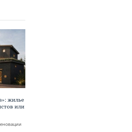
в»: жилье
истов или
реновации