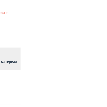
ал в
 материал