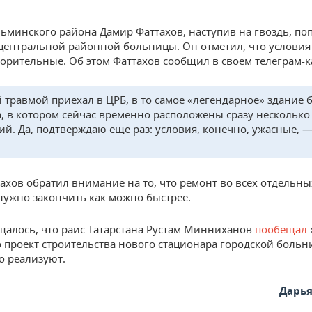
льминского района Дамир Фаттахов, наступив на гвоздь, по
центральной районной больницы. Он отметил, что условия
орительные. Об этом Фаттахов сообщил в своем телеграм-к
й травмой приехал в ЦРБ, в то самое «легендарное» здание
, в котором сейчас временно расположены сразу несколько
ий. Да, подтверждаю еще раз: условия, конечно, ужасные, 
ахов обратил внимание на то, что ремонт во всех отдельны
ужно закончить как можно быстрее.
щалось, что раис Татарстана Рустам Минниханов
пообещал
о проект строительства нового стационара городской боль
о реализуют.
Дарь