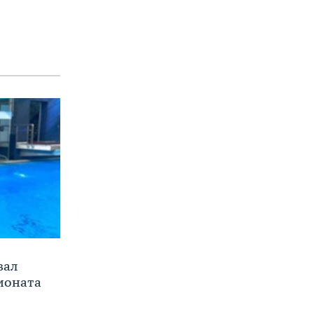
вал
ионата