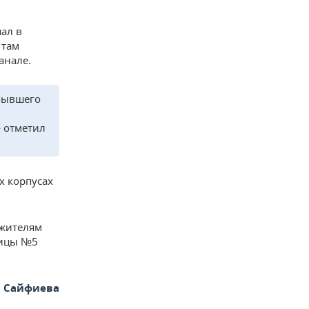
пал в
 там
анале.
 бывшего
— отметил
х корпусах
жителям
ницы №5
я Сайфиева