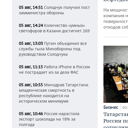
Солодчук получил пост
05 авг, 14:51
На мощнос
замминистра обороны
компания н
поверхност
Количество «умных»
05 авг, 14:24
отходов со
светофоров в Казани достигнет 269
Путин объединил все
05 авг, 13:03
службы тыла Минобороны под
руководством Солодчука
Работа iPhone в России
05 авг, 11:15
не пострадает из-за дела ФАС
Минздрав Татарстана:
05 авг, 10:55
младенческая смертность в
республике находится на
историческом минимуме
Бизнес
00
Татарста
Россия нарастила
05 авг, 10:46
экспорт шоколада на 18% за
России п
полгода
сотрудни