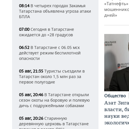
«Татнефть»
В четырех городах Закамья
08:14
мошенников
Татарстана объявлена угроза атаки
дней»
БПЛА
Сегодня в Татарстане
07:00
ожидается до +28 градусов
В Татарстане с 06.05 мск
06:52
действует режим беспилотной
опасности
Туристы съездили в
05 авг, 21:35
Татарстан около 1,5 млн раз за
первое полугодие
В Татарстане открыли
05 авг, 20:46
Общество
сезон охоты на боровую и полевую
Азат Зиг
дичь с подружейными собаками
власти, б
науки ве
Старинную
05 авг, 20:26
экологич
деревянную церковь в Татарстане