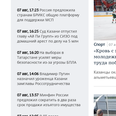
Россия предложила
07 авг, 17:23
странам БРИКС общую платформу
для поддержки МСП
Суд Казани отпустил
07 авг, 16:25
главу «Ай Пи Групп» из СИЗО под
домашний арест по делу на 5 млн
Спорт
07 а
«Кровь с
На выборах в
07 авг, 16:20
молодежь
Татарстане усилят меры
труда по
безопасности из-за угрозы БПЛА
Казанцы ок
Владимир Путин
07 авг, 14:06
альметьевц
назначил уроженца Казани
замглавы Россотрудничества
Минфин России
07 авг, 13:37
предложил сократить в два раза
срок продажи изъятого имущества