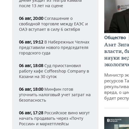
днем» уходит из театра Камала
после 13 лет на сцене
Соглашение о
06 авг, 20:00
свободной торговле между ЕАЭС и
ОАЭ вступает в силу 6 октября
Общество
В Набережных Челнах
06 авг, 19:12
Азат Зиг
представили нового председателя
власти, б
городского суда
науки ве
экологич
Суд приостановил
06 авг, 18:08
работу кафе Coffeeshop Company в
Министр э
Казани на 30 суток
ресурсов Та
рекультива
Минфин готов
06 авг, 18:00
вреда, о ц
уточнить налоговый учет затрат на
будет респу
безопасность
Российское вино могут
06 авг, 17:28
начать продавать через «Почту
России» и маркетплейсы