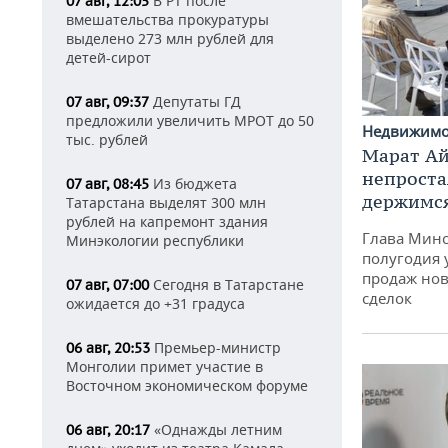
В РТ после
07 авг, 12:05
вмешательства прокуратуры
выделено 273 млн рублей для
детей-сирот
Депутаты ГД
07 авг, 09:37
предложили увеличить МРОТ до 50
Недвижим
тыс. рублей
Марат Ай
непроста
Из бюджета
07 авг, 08:45
держимся
Татарстана выделят 300 млн
рублей на капремонт здания
Глава Минс
Минэкологии республики
полугодия 
продаж нов
Сегодня в Татарстане
07 авг, 07:00
сделок
ожидается до +31 градуса
Премьер-министр
06 авг, 20:53
Монголии примет участие в
Восточном экономическом форуме
«Однажды летним
06 авг, 20:17