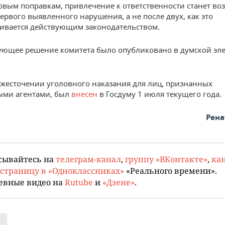
овым поправкам, привлечение к ответственности станет в
первого выявленного нарушения, а не после двух, как это
ивается действующим законодательством.
ующее решение комитета было опубликовано в думской эл
ужесточении уголовного наказания для лиц, признанных
ыми агентами, был
внесен
в Госдуму 1 июля текущего года.
Рена
сывайтесь на
телеграм-канал
,
группу «ВКонтакте»
,
кан
страницу в «Одноклассниках»
«Реального времени».
евные видео на
Rutube
и
«Дзене»
.