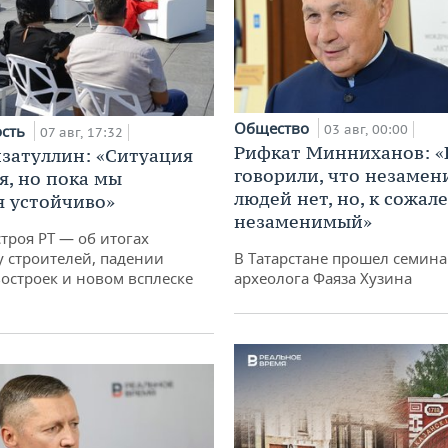
Общество
ость
03 авг, 00:00
07 авг, 17:32
Рифкат Минниханов: «
затуллин: «Ситуация
говорили, что незаме
я, но пока мы
людей нет, но, к сожал
 устойчиво»
незаменимый»
троя РТ — об итогах
у строителей, падении
В Татарстане прошел семина
остроек и новом всплеске
археолога Фаяза Хузина