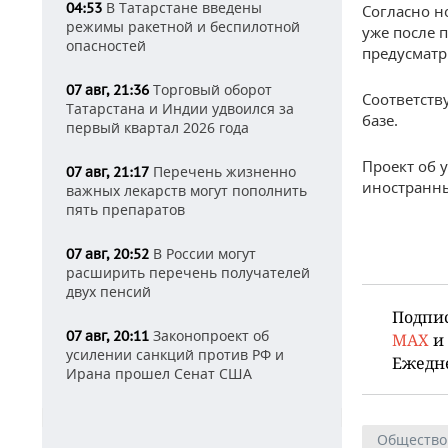
В Татарстане введены
04:53
Согласно н
режимы ракетной и беспилотной
уже после 
опасностей
предусматр
Торговый оборот
07 авг, 21:36
Соответств
Татарстана и Индии удвоился за
базе.
первый квартал 2026 года
Проект об 
Перечень жизненно
07 авг, 21:17
иностранн
важных лекарств могут пополнить
пять препаратов
В России могут
07 авг, 20:52
расширить перечень получателей
двух пенсий
Подпи
Законопроект об
07 авг, 20:11
MAX
и
усилении санкций против РФ и
Ежедн
Ирана прошел Сенат США
Общество