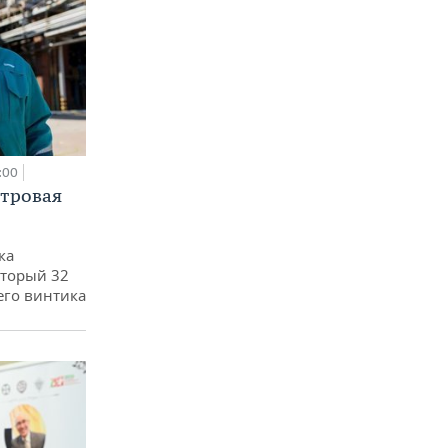
:00
етровая
ка
оторый 32
его винтика