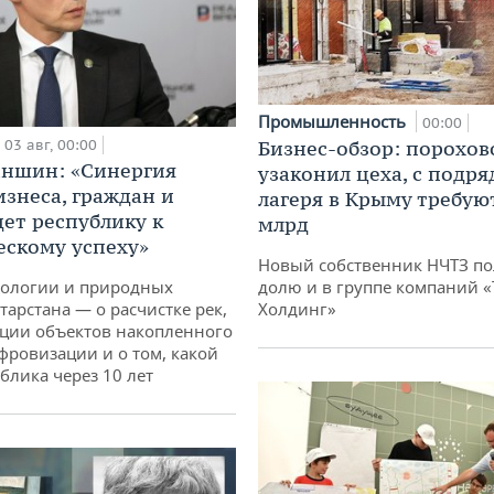
Промышленность
00:00
03 авг, 00:00
Бизнес-обзор: порохов
аншин: «Синергия
узаконил цеха, с подр
изнеса, граждан и
лагеря в Крыму требуют
дет республику к
млрд
ескому успеху»
Новый собственник НЧТЗ п
кологии и природных
долю и в группе компаний 
тарстана — о расчистке рек,
Холдинг»
ции объектов накопленного
ифровизации и о том, какой
блика через 10 лет