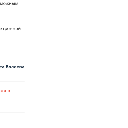
озможным
ектронной
та Валеева
ал в