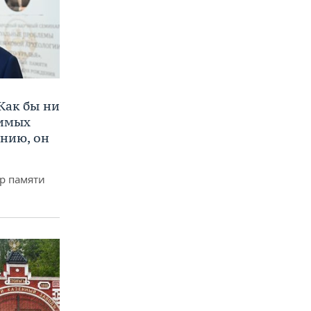
Как бы ни
нимых
ению, он
р памяти