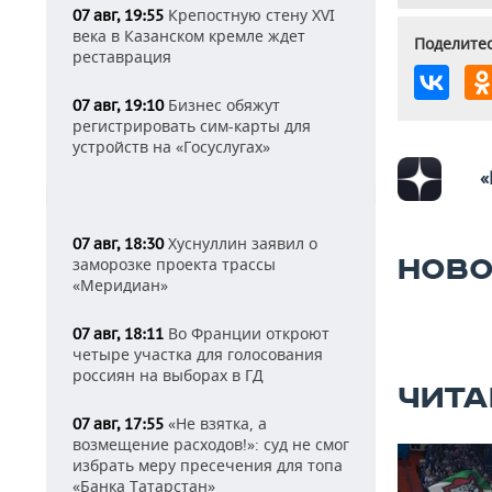
Крепостную стену XVI
07 авг, 19:55
века в Казанском кремле ждет
Поделитес
реставрация
Бизнес обяжут
07 авг, 19:10
регистрировать сим-карты для
устройств на «Госуслугах»
«
Хуснуллин заявил о
07 авг, 18:30
НОВО
заморозке проекта трассы
«Меридиан»
Во Франции откроют
07 авг, 18:11
четыре участка для голосования
россиян на выборах в ГД
ЧИТА
«Не взятка, а
07 авг, 17:55
возмещение расходов!»: суд не смог
избрать меру пресечения для топа
«Банка Татарстан»