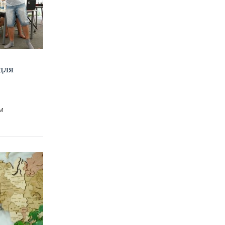
для
м