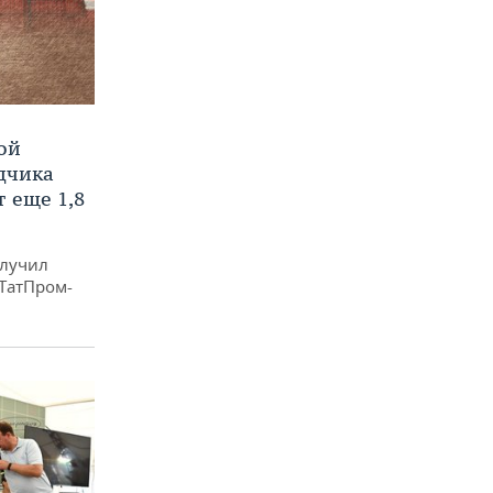
ой
ядчика
 еще 1,8
олучил
«ТатПром-