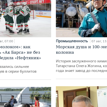
Промышленность
вг, 07:00
07 авг, 13
 молоком»: как
Морская душа и 100-м
 «Ак Барса» не без
колонна
бедила «Нефтяник»
История заслуженного хими
Татарстана Олега Жогина, к
азались сильнее
года знает завод до последн
ев в серии буллитов