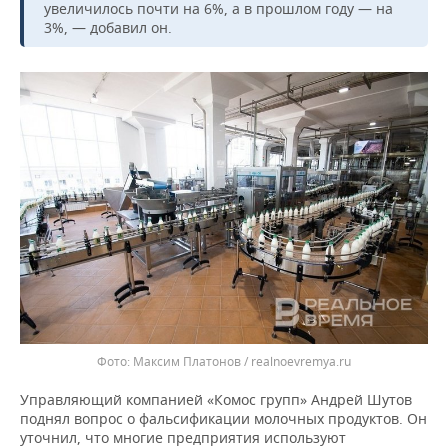
ВОДНЫЕ ВИДЫ СПОРТА
ОБРАЗОВАНИЕ
увеличилось почти на 6%, а в прошлом году — на
3%, — добавил он.
ХОККЕЙ С МЯЧОМ
ПРОИСШЕСТВИЯ
Максим Платонов / realnoevremya.ru
Управляющий компанией «Комос групп» Андрей Шутов
поднял вопрос о фальсификации молочных продуктов. Он
уточнил, что многие предприятия используют