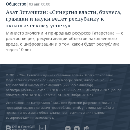
Общество
03 авг, 00:00
Азат Зиганшин: «Синергия власти, бизнеса,
граждан и науки ведет республику к
экологическому успеху»
Министр экологии и природных ресурсов Татарстана — о
расчистке рек, рекультивации объектов накопленного
вреда, о цифровизации и о том, какой будет республика
через 10 лет
© 2015 - 2026 Сетевое издание «Реальное время» Зарегистрировано
Федеральной службой по надзору в сфере связи, информационных
технологий и массовых коммуникаций (Роскомнадзор) –
регистрационный номер ЭЛ № ФС 77 - 79627 от 18 декабря 2020 г. (ранее
свидетельство Эл № ФС 77-59331 от 18 сентября 2014 г.)
Использование материалов Реального Времени разрешено только с
предварительного согласия правообладателей, упоминание сайта и
прямая гиперссылка обязательны при частичном или полном
воспроизведении материалов.
18+