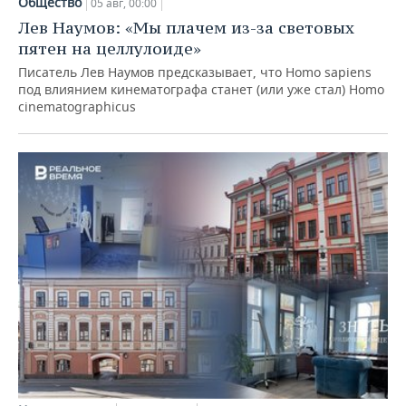
Общество
05 авг, 00:00
Лев Наумов: «Мы плачем из-за световых
пятен на целлулоиде»
Писатель Лев Наумов предсказывает, что Homo sapiens
под влиянием кинематографа станет (или уже стал) Homo
cinematographicus