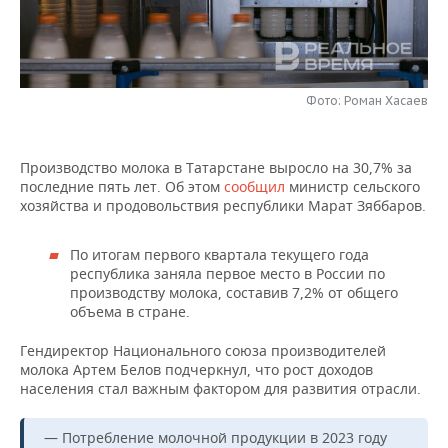
НЕФТЕХИМИЯ
РОЗНИЧНАЯ ТОРГОВЛЯ
НОВОСТИ ТЕХНОЛОГИЙ
МЕРОПРИЯТИЯ
НЕФТЬ
ТРАНСПОРТ
IT
НОВОСТИ МЕРОПРИЯТИЙ
СПОРТ
ОПК
Фото: Роман Хасаев
УСЛУГИ
МЕДИА
ВЫЕЗДНАЯ РЕДАКЦИЯ
НОВОСТИ СПОРТА
ОБЩЕСТВО
ЭНЕРГЕТИКА
Производство молока в Татарстане выросло на 30,7% за
ТЕЛЕКОММУНИКАЦИИ
БИЗНЕС-БРАНЧИ
ФУТБОЛ
НОВОСТИ ОБЩЕСТВА
ФОТОГАЛЕРЕЯ
последние пять лет. Об этом
сообщил
министр сельского
хозяйства и продовольствия республики Марат Зяббаров.
ONLINE-КОНФЕРЕНЦИИ
ХОККЕЙ
ВЛАСТЬ
СЮЖЕТЫ
По итогам первого квартала текущего года
ОТКРЫТАЯ ЛЕКЦИЯ
БАСКЕТБОЛ
ИНФРАСТРУКТУРА
СПРАВОЧНИК
республика заняла первое место в России по
производству молока, составив 7,2% от общего
объема в стране.
ВОЛЕЙБОЛ
ИСТОРИЯ
СПИСОК ПЕРСОН
ПОЛНАЯ ВЕРСИЯ
Гендиректор Национального союза производителей
КИБЕРСПОРТ
КУЛЬТУРА
СПИСОК КОМПАНИЙ
молока Артем Белов подчеркнул, что рост доходов
населения стал важным фактором для развития отрасли.
ФИГУРНОЕ КАТАНИЕ
МЕДИЦИНА
— Потребление молочной продукции в 2023 году