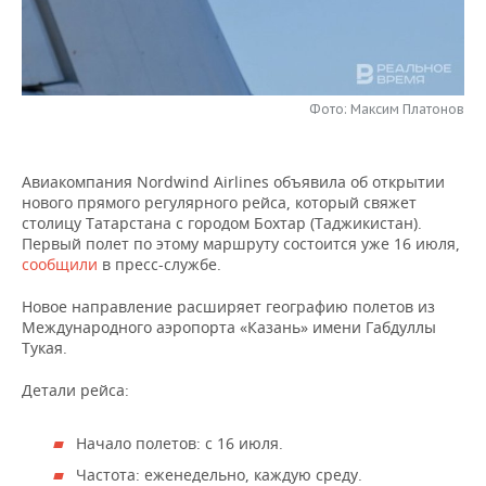
НЕФТЕХИМИЯ
РОЗНИЧНАЯ ТОРГОВЛЯ
НОВОСТИ ТЕХНОЛОГИЙ
МЕРОПРИЯТИЯ
НЕФТЬ
ТРАНСПОРТ
IT
НОВОСТИ МЕРОПРИЯТИЙ
СПОРТ
ОПК
Фото: Максим Платонов
УСЛУГИ
МЕДИА
ВЫЕЗДНАЯ РЕДАКЦИЯ
НОВОСТИ СПОРТА
ОБЩЕСТВО
ЭНЕРГЕТИКА
Авиакомпания Nordwind Airlines объявила об открытии
ТЕЛЕКОММУНИКАЦИИ
БИЗНЕС-БРАНЧИ
ФУТБОЛ
НОВОСТИ ОБЩЕСТВА
ФОТОГАЛЕРЕЯ
нового прямого регулярного рейса, который свяжет
столицу Татарстана с городом Бохтар (Таджикистан).
ONLINE-КОНФЕРЕНЦИИ
ХОККЕЙ
ВЛАСТЬ
СЮЖЕТЫ
Первый полет по этому маршруту состоится уже 16 июля,
сообщили
в пресс-службе.
ОТКРЫТАЯ ЛЕКЦИЯ
БАСКЕТБОЛ
ИНФРАСТРУКТУРА
СПРАВОЧНИК
Новое направление расширяет географию полетов из
Международного аэропорта «Казань» имени Габдуллы
ВОЛЕЙБОЛ
ИСТОРИЯ
СПИСОК ПЕРСОН
ПОЛНАЯ ВЕРСИЯ
Тукая.
КИБЕРСПОРТ
КУЛЬТУРА
СПИСОК КОМПАНИЙ
Детали рейса:
ФИГУРНОЕ КАТАНИЕ
МЕДИЦИНА
Начало полетов: с 16 июля.
Частота: еженедельно, каждую среду.