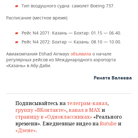
ВОДНЫЕ ВИДЫ СПОРТА
ОБРАЗОВАНИЕ
Тип воздушного судна: самолет Boeing 737.
ХОККЕЙ С МЯЧОМ
ПРОИСШЕСТВИЯ
Расписание (местное время):
Рейс N4 2071: Казань — Бохтар: 01.15 — 06.40.
Рейс N4 2072: Бохтар — Казань: 08.10 — 10.00.
Авиакомпания Etihad Airways
объявила
о начале
регулярных рейсов из Международного аэропорта
«Казань» в Абу-Даби.
Рената Валеева
Подписывайтесь на
телеграм-канал
,
группу «ВКонтакте»
,
канал в MAX
и
страницу в «Одноклассниках»
«Реального
времени». Ежедневные видео на
Rutube
и
«Дзене»
.