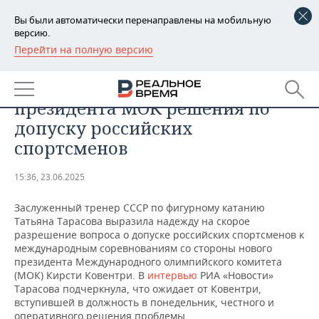
Вы были автоматически перенаправлены на мобильную
версию.
Перейти на полную версию
РЕГИОНЫ
СПОРТ
Тарасова ждет от нового
БАШКОРТОСТАН
НОВОСТИ
президента МОК решения по
ТАТАРСТАН
АНАЛИТИКА
допуску российских
спортсменов
УДМУРТИЯ
НОВОСТИ АНАЛИТИКИ
ЭКОНОМИКА
15:36, 23.06.2025
ДЕКЛАРАЦИИ О ДОХОДАХ
НОВОСТИ ЭКОНОМИКИ
ПРОМЫШЛЕННОСТЬ
Заслуженный тренер СССР по фигурному катанию
КОРОЛИ ГОСЗАКАЗА ПФО
ФИНАНСЫ
НОВОСТИ
НЕДВИЖИМОСТЬ
Татьяна Тарасова выразила надежду на скорое
ПРОМЫШЛЕННОСТИ
разрешение вопроса о допуске российских спортсменов к
ВУЗЫ ТАТАРСТАНА
БАНКИ
НОВОСТИ НЕДВИЖИМОСТИ
АВТО
международным соревнованиям со стороны нового
АГРОПРОМ
президента Международного олимпийского комитета
(МОК) Кирсти Ковентри. В
интервью
РИА «Новости»
КОМУ ПРИНАДЛЕЖАТ
БЮДЖЕТ
НОВОСТИ АВТО
БИЗНЕС
Тарасова подчеркнула, что ожидает от Ковентри,
ТОРГОВЫЕ ЦЕНТРЫ
МАШИНОСТРОЕНИЕ
ТАТАРСТАНА
вступившей в должность в понедельник, честного и
ИНВЕСТИЦИИ
НОВОСТИ БИЗНЕСА
ТЕХНОЛОГИИ
оперативного решения проблемы.