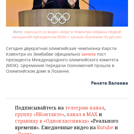
ВОДНЫЕ ВИДЫ СПОРТА
ОБРАЗОВАНИЕ
ХОККЕЙ С МЯЧОМ
ПРОИСШЕСТВИЯ
скриншот из видео «Кирсти Ковентри избрана первой
женщиной-президентом МОК» с канала «Euronews по-русски»
Сегодня двукратная олимпийская чемпионка Кирсти
Ковентри из Зимбабве официально
заняла
пост
президента Международного олимпийского комитета
(МОК). Церемония передачи полномочий прошла в
Олимпийском доме в Лозанне.
Рената Валеева
Подписывайтесь на
телеграм-канал
,
группу «ВКонтакте»
,
канал в MAX
и
страницу в «Одноклассниках»
«Реального
времени». Ежедневные видео на
Rutube
и