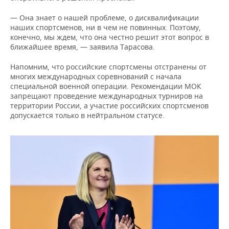
НЕФТЕХИМИЯ
— Она знает о нашей проблеме, о дисквалификации
РОЗНИЧНАЯ ТОРГОВЛЯ
НОВОСТИ ТЕХНОЛОГИЙ
МЕРОПРИЯТИЯ
НЕФТЬ
наших спортсменов, ни в чем не повинных. Поэтому,
конечно, мы ждем, что она честно решит этот вопрос в
ТРАНСПОРТ
IT
НОВОСТИ МЕРОПРИЯТИЙ
СПОРТ
ближайшее время, — заявила Тарасова.
ОПК
УСЛУГИ
МЕДИА
ВЫЕЗДНАЯ РЕДАКЦИЯ
НОВОСТИ СПОРТА
ОБЩЕСТВО
Напомним, что российские спортсмены отстранены от
ЭНЕРГЕТИКА
многих международных соревнований с начала
специальной военной операции. Рекомендации МОК
ТЕЛЕКОММУНИКАЦИИ
БИЗНЕС-БРАНЧИ
ФУТБОЛ
НОВОСТИ ОБЩЕСТВА
ФОТОГАЛЕРЕЯ
запрещают проведение международных турниров на
территории России, а участие российских спортсменов
ONLINE-КОНФЕРЕНЦИИ
ХОККЕЙ
ВЛАСТЬ
СЮЖЕТЫ
допускается только в нейтральном статусе.
ОТКРЫТАЯ ЛЕКЦИЯ
БАСКЕТБОЛ
ИНФРАСТРУКТУРА
СПРАВОЧНИК
ВОЛЕЙБОЛ
ИСТОРИЯ
СПИСОК ПЕРСОН
ПОЛНАЯ ВЕРСИЯ
КИБЕРСПОРТ
КУЛЬТУРА
СПИСОК КОМПАНИЙ
ФИГУРНОЕ КАТАНИЕ
МЕДИЦИНА