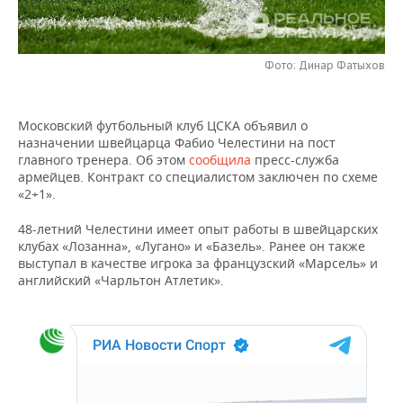
НЕФТЕХИМИЯ
РОЗНИЧНАЯ ТОРГОВЛЯ
НОВОСТИ ТЕХНОЛОГИЙ
МЕРОПРИЯТИЯ
НЕФТЬ
Фото: Динар Фатыхов
ТРАНСПОРТ
IT
НОВОСТИ МЕРОПРИЯТИЙ
СПОРТ
ОПК
УСЛУГИ
МЕДИА
ВЫЕЗДНАЯ РЕДАКЦИЯ
НОВОСТИ СПОРТА
ОБЩЕСТВО
Московский футбольный клуб ЦСКА объявил о
ЭНЕРГЕТИКА
назначении швейцарца Фабио Челестини на пост
ТЕЛЕКОММУНИКАЦИИ
БИЗНЕС-БРАНЧИ
ФУТБОЛ
НОВОСТИ ОБЩЕСТВА
ФОТОГАЛЕРЕЯ
главного тренера. Об этом
сообщила
пресс-служба
армейцев. Контракт со специалистом заключен по схеме
«2+1».
ONLINE-КОНФЕРЕНЦИИ
ХОККЕЙ
ВЛАСТЬ
СЮЖЕТЫ
48-летний Челестини имеет опыт работы в швейцарских
ОТКРЫТАЯ ЛЕКЦИЯ
БАСКЕТБОЛ
ИНФРАСТРУКТУРА
СПРАВОЧНИК
клубах «Лозанна», «Лугано» и «Базель». Ранее он также
выступал в качестве игрока за французский «Марсель» и
английский «Чарльтон Атлетик».
ВОЛЕЙБОЛ
ИСТОРИЯ
СПИСОК ПЕРСОН
ПОЛНАЯ ВЕРСИЯ
КИБЕРСПОРТ
КУЛЬТУРА
СПИСОК КОМПАНИЙ
ФИГУРНОЕ КАТАНИЕ
МЕДИЦИНА