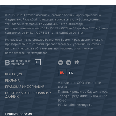
© 2015 - 2026 Сетевое издание «Реальное время» Зарегистрировано
Федеральной службой по надзору в сфере связи, информационных
технологий и массовых коммуникаций (Роскомнадзор) –
регистрационный номер ЭЛ № ФС 77 - 79627 от 18 декабря 2020 г. (ранее
свидетельство Эл № ФС 77-59331 от 18 сентября 2014 г.)
Использование материалов Реального Времени разрешено только с
предварительного согласия правообладателей, упоминание сайта и
прямая гиперссылка обязательны при частичном или полном
воспроизведении материалов.
18+
RU
EN
РЕДАКЦИЯ
РЕКЛАМА
Учредитель ООО «Реальное
ПРАВОВАЯ ИНФОРМАЦИЯ
время»
Главный редактор Саушина А.А.
ПОЛИТИКА О ПЕРСОНАЛЬНЫХ
Телефон редакции: +7 (843) 222-
ДАННЫХ
90-80
info@realnoevremya.ru
Полная версия