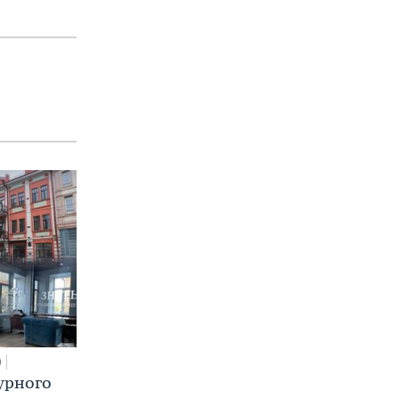
0
урного