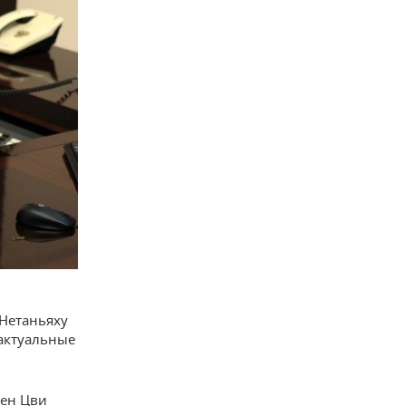
Нетаньяху
актуальные
Бен Цви