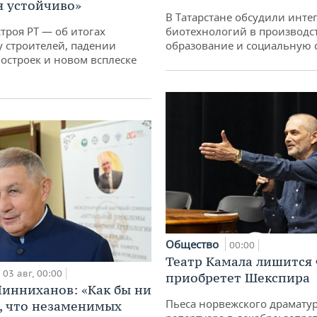
 устойчиво»
В Татарстане обсудили инт
троя РТ — об итогах
биотехнологий в производс
у строителей, падении
образование и социальную 
остроек и новом всплеске
Общество
00:00
Театр Камала лишится 
03 авг, 00:00
приобретет Шекспира
инниханов: «Как бы ни
Пьеса норвежского драматур
, что незаменимых