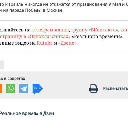
что Израиль никогда не откажется от празднования 9 Мая и 
н на параде Победы в Москве.
сывайтесь на
телеграм-канал
,
группу «ВКонтакте»
,
кан
страницу в «Одноклассниках»
«Реального времени».
евные видео на
Rutube
и
«Дзене»
.
ь в соцсетях
Распечатать
Реальное время» в Дзен