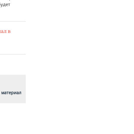
будет
ал в
 материал