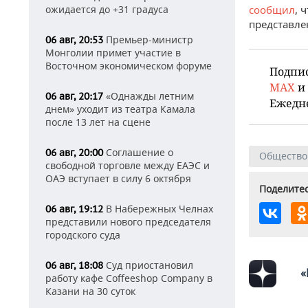
сообщил
, 
ожидается до +31 градуса
представле
Премьер-министр
06 авг, 20:53
Монголии примет участие в
Восточном экономическом форуме
Подпи
MAX
и
«Однажды летним
06 авг, 20:17
Ежедн
днем» уходит из театра Камала
после 13 лет на сцене
Соглашение о
06 авг, 20:00
Общество
свободной торговле между ЕАЭС и
ОАЭ вступает в силу 6 октября
Поделитес
В Набережных Челнах
06 авг, 19:12
представили нового председателя
городского суда
Суд приостановил
06 авг, 18:08
«
работу кафе Coffeeshop Company в
Казани на 30 суток