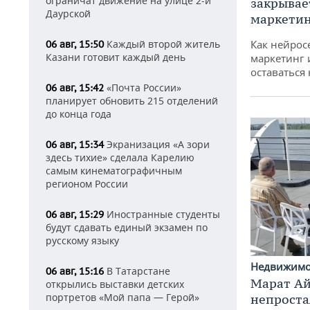
ограничат движение на улице 2-й
закрывае
Даурской
маркетин
Каждый второй житель
Как нейрос
06 авг, 15:50
Казани готовит каждый день
маркетинг 
оставаться
«Почта России»
06 авг, 15:42
планирует обновить 215 отделений
до конца года
Экранизация «А зори
06 авг, 15:34
здесь тихие» сделала Карелию
самым кинематографичным
регионом России
Иностранные студенты
06 авг, 15:29
будут сдавать единый экзамен по
русскому языку
Недвижим
В Татарстане
06 авг, 15:16
Марат Ай
открылись выставки детских
портретов «Мой папа — Герой»
непроста