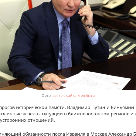
взято с сайта kremlin.ru
росов исторической памяти, Владимир Путин и Биньямин 
азличные аспекты ситуации в ближневосточном регионе и 
вусторонних отношений.
лняющий обязанности посла Израиля в Москве Александр 