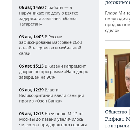
держимся
С работы — в
06 авг, 14:50
Глава Минс
наручниках: по делу о взятке
задержали замглавы «Банка
полугодия 
Татарстан»
продаж нов
сделок
В России
06 авг, 14:05
зафиксированы массовые сбои
онлайн-сервисов и мобильной
связи
В Казани капремонт
06 авг, 13:25
дворов по программе «Наш двор»
завершен на 90%
Власти
06 авг, 12:29
Великобритании ввели санкции
против «Озон Банка»
Общество
На участке М-12 от
06 авг, 12:15
Рифкат М
Москвы до Казани увеличилось
число зон придорожного сервиса
говорили