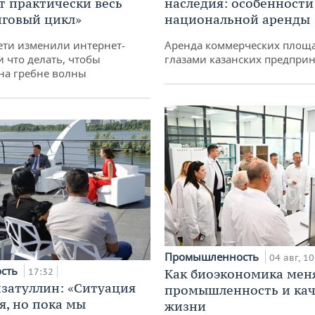
т практически весь
наследия: особенности
говый цикл»
национальной аренды
ети изменили интернет-
Аренда коммерческих площ
и что делать, чтобы
глазами казанских предпри
 на гребне волны
Промышленность
04 авг, 10
ость
17:32
Как биоэкономика мен
затуллин: «Ситуация
промышленность и кач
я, но пока мы
жизни