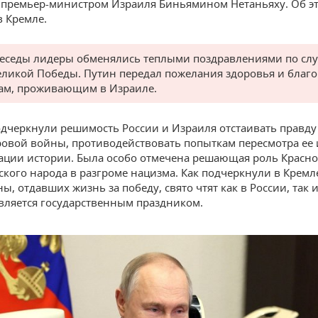
премьер-министром Израиля Биньямином Нетаньяху. Об э
 Кремле.
беседы лидеры обменялись теплыми поздравлениями по слу
еликой Победы. Путин передал пожелания здоровья и благ
ам, проживающим в Израиле.
дчеркнули решимость России и Израиля отстаивать правду
овой войны, противодействовать попыткам пересмотра ее 
ции истории. Была особо отмечена решающая роль Красно
тского народа в разгроме нацизма. Как подчеркнули в Кремле
ы, отдавших жизнь за победу, свято чтят как в России, так 
является государственным праздником.