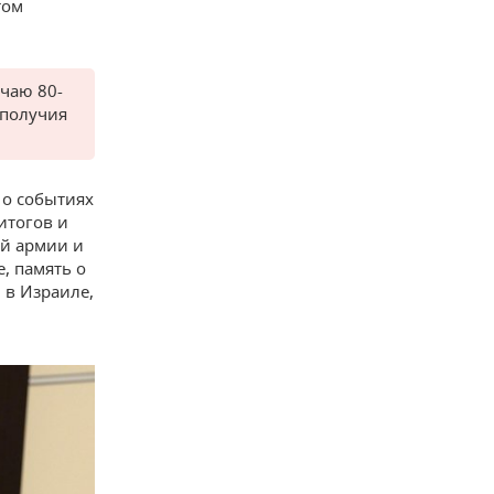
том
чаю 80-
ополучия
 о событиях
итогов и
й армии и
, память о
и в Израиле,