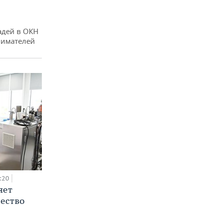
адей в ОКН
нимателей
:20
яет
ество