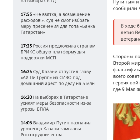
на выборах в ГД
Путиным и 
сообщили в
«Не взятка, а возмещение
17:55
расходов!»: суд не смог избрать
В ходе 
меру пресечения для топа «Банка
Татарстан»
летия В
ветеран
Россия предложила странам
17:23
БРИКС общую платформу для
Стороны по
поддержки МСП
Второй мир
фальсифика
Суд Казани отпустил главу
16:25
всего сове
«Ай Пи Групп» из СИЗО под
героях войн
домашний арест по делу на 5 млн
где 9 Мая 
На выборах в Татарстане
16:20
усилят меры безопасности из-за
угрозы БПЛА
Владимир Путин назначил
14:06
уроженца Казани замглавы
Россотрудничества