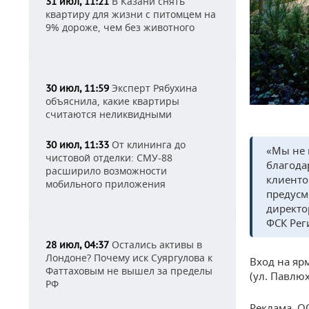
В Казани снять
31 июл, 11:21
квартиру для жизни с питомцем на
9% дороже, чем без животного
Эксперт Рябухина
30 июл, 11:59
объяснила, какие квартиры
считаются неликвидными
От клининга до
30 июл, 11:33
«Мы не 
чистовой отделки: СМУ-88
благода
расширило возможности
клиенто
мобильного приложения
предусм
директо
ФСК Ре
Остались активы в
28 июл, 04:37
Лондоне? Почему иск Суяргулова к
Вход на ярм
Фаттаховым не вышел за пределы
(ул. Павлюх
РФ
Реклама. О