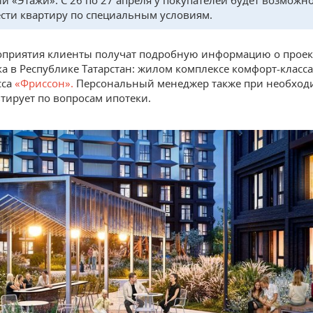
и «Этажи». С 26 по 27 апреля у покупателей будет возможн
сти квартиру по специальным условиям.
оприятия клиенты получат подробную информацию о проек
а в Республике Татарстан: жилом комплексе комфорт-класс
сса
«Фриссон».
Персональный менеджер также при необход
тирует по вопросам ипотеки.