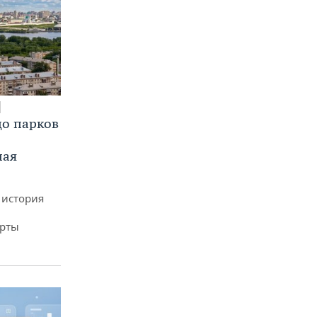
до парков
ная
 история
арты