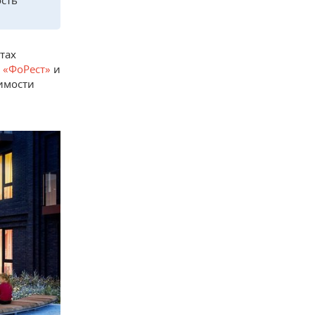
ость
тах
а
«ФоРест»
и
имости