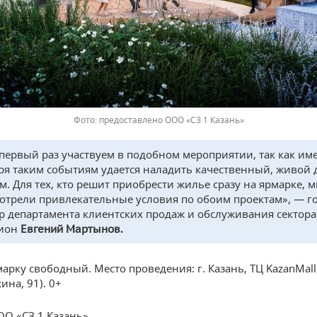
предоставлено ООО «СЗ 1 Казань »
первый раз участвуем в подобном мероприятии, так как им
ря таким событиям удается наладить качественный, живой 
м. Для тех, кто решит приобрести жилье сразу на ярмарке, 
отрели привлекательные условия по обоим проектам», — г
р департамента клиентских продаж и обслуживания сектора
гион
Евгений Мартынов.
арку свободный. Место проведения: г. Казань, ТЦ KazanMall,
ина, 91). 0+
ОО «СЗ 1 Казань»