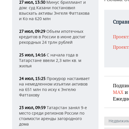
Минус бриллиант и
27 июл, 13:30
дом: суд Казани постановил
взыскать активы Энгеля Фаттахова
и Ко на 620 млн
Справ
Объем ипотечных
27 июл, 09:29
Проект
кредитов в России в июне достиг
рекордных 24 трлн рублей
Проект
С начала года в
25 июл, 14:16
Татарстане ввели 2,3 млн кв. м
жилья
Прокурор настаивает
24 июл, 15:25
на немедленном изъятии активов
Подпи
на 651 млн по иску к Энгелю
MAX
и
Фаттахову
Ежедн
Татарстан занял 9-е
23 июл, 09:59
место среди регионов России по
стоимости аренды загородного
Недвижим
дома