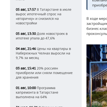
компани
приобре
В Татарстане в июле
05 авг, 17:57
вырос ипотечный спрос на
В ходе мер
«вторичку» и снизился на
новостройки
застройщик
бизнес-кла
проконсуль
Доля новостроек в
05 авг, 13:30
ипотеке упала до 47,6%
Цены на квартиры в
04 авг, 21:46
Набережных Челнах выросли на
9,7% за месяц
20% россиян
03 авг, 15:41
приобрели или сняли помещение
для хранения
Программа
01 авг, 10:00
капремонта в Татарстане
выполнена на 64%