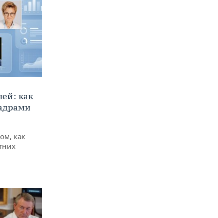
ей: как
кадрами
ом, как
тних