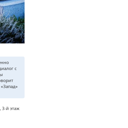
енно
диалог с
мы
оворит
 «Запад»
 3-й этаж