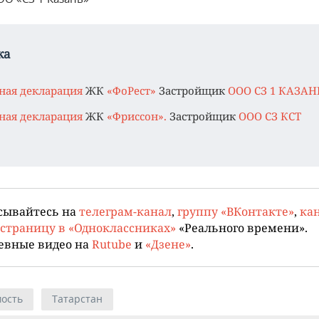
ка
ная декларация
ЖК
«ФоРест»
Застройщик
ООО СЗ 1 КАЗАН
ная декларация
ЖК
«Фриссон».
Застройщик
ООО СЗ КСТ
сывайтесь на
телеграм-канал
,
группу «ВКонтакте»
,
кан
страницу в «Одноклассниках»
«Реального времени».
евные видео на
Rutube
и
«Дзене»
.
ость
Татарстан