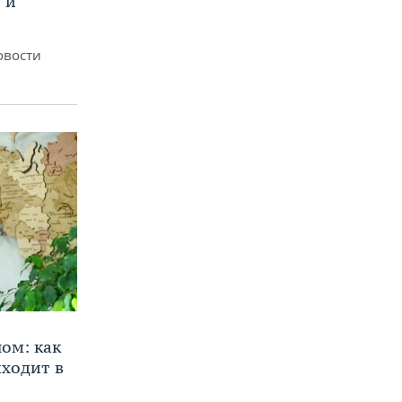
 и
овости
ом: как
ходит в