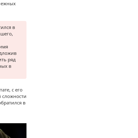
нежных
тился в
вшего,
 имя
едложив
ть ряд
ных в
ате, с его
й сложности
обратился в