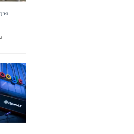
для
м