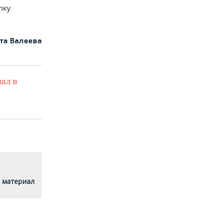
пку
та Валеева
ал в
 материал