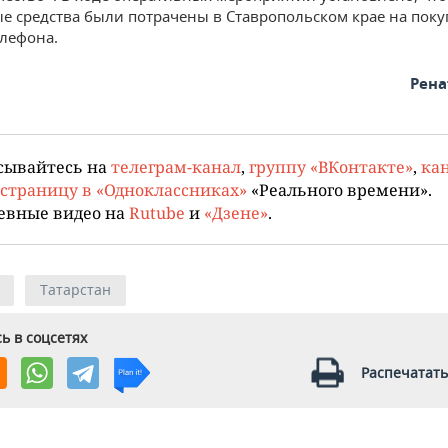
 средства были потрачены в Ставропольском крае на поку
елефона.
Рена
сывайтесь на
телеграм-канал
,
группу «ВКонтакте»
,
кан
страницу в «Одноклассниках»
«Реального времени».
евные видео на
Rutube
и
«Дзене»
.
Татарстан
ь в соцсетях
Распечатать