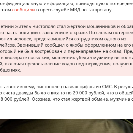
 конфиденциальную информацию, приводящую к потере де
б этом
сообщили
в пресс-службе МВД по Татарстану
-летний житель Чистополя стал жертвой мошенников и обра
ю часть полиции с заявлением о краже. По словам потерпе
вонил человек, представившийся сотрудником одного из
лейсов. Звонивший сообщил о якобы оформленном на его
 который не был востребован и перенаправлен на склад. Пр
в «возврате посылки», мошенник убедил мужчину выполни
й, включая предоставление кодов подтверждения, получен
общениях.
ь звонившему, чистополец назвал цифры из СМС. В результ
о счета дважды было списано по 29 000 рублей, что в обще
58 000 рублей. Осознав, что стал жертвой обмана, мужчина 