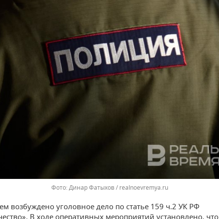
Динар Фатыхов / realnoevremya.ru
ем возбуждено уголовное дело по статье 159 ч.2 УК РФ
ство». В ходе оперативных мероприятий установлено, что