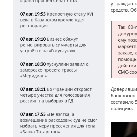
Ирана прошел Сенат США
у граждан
средств. О
Крепостную стену XVI
07 авг, 19:55
века в Казанском кремле ждет
реставрация
Так, 60
дежурну
Бизнес обяжут
07 авг, 19:10
ему поз
регистрировать сим-карты для
маркетп
устройств на «Госуслугах»
заказе,
помощь 
Хуснуллин заявил о
07 авг, 18:30
действи
заморозке проекта трассы
СМС-со
«Меридиан»
Доверившис
Во Франции откроют
07 авг, 18:11
четыре участка для голосования
банковског
россиян на выборах в ГД
составило 
полицию.
«Не взятка, а
07 авг, 17:55
возмещение расходов!»: суд не смог
избрать меру пресечения для топа
«Банка Татарстан»