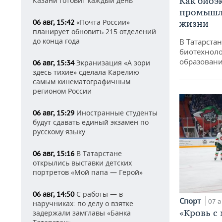
Как биоэ
Казани готовит каждый день
промышле
«Почта России»
06 авг, 15:42
жизни
планирует обновить 215 отделений
до конца года
В Татарста
биотехноло
образовани
Экранизация «А зори
06 авг, 15:34
здесь тихие» сделала Карелию
самым кинематографичным
регионом России
Иностранные студенты
06 авг, 15:29
будут сдавать единый экзамен по
русскому языку
В Татарстане
06 авг, 15:16
открылись выставки детских
портретов «Мой папа — Герой»
С работы — в
06 авг, 14:50
Спорт
07 а
наручниках: по делу о взятке
«Кровь с
задержали замглавы «Банка