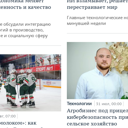
кономика меняет
ИИ взламывает, решает
нность и качество
перестраивает мир
Главные технологические н
минувшей недели
не обсудили интеграцию
гий в производство,
е и социальную сферу
Технологии
31 июл, 00:00
Агробизнес под прицел
вг, 07:00
кибербезопасность при
 молоком»: как
сельское хозяйство