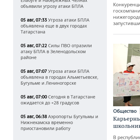
Елабуге и Набережных Челнах
Конкуренци
объявили угрозу атаки БПЛА
госкомпани
нижегородс
Угроза атаки БПЛА
05 авг, 07:33
запустивши
объявлена еще в двух городах
Татарстана
Силы ПВО отразили
05 авг, 07:22
атаку БПЛА в Зеленодольском
районе
Угроза атаки БПЛА
05 авг, 07:07
объявлена в городах Альметьевске,
Бугульме и Лениногорске
Сегодня в Татарстане
05 авг, 07:00
ожидается до +28 градусов
Общество
Аэропорты Бугульмы и
05 авг, 06:38
Карьерны
Нижнекамска временно
школьни
приостановили работу
В республи