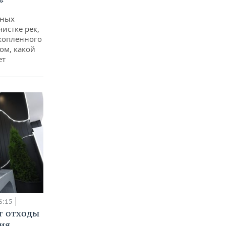
»
дных
чистке рек,
копленного
ом, какой
ет
6:15
т отходы
ия