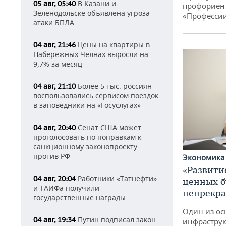
В Казани и
05 авг, 05:40
профориен
Зеленодольске объявлена угроза
«Професси
атаки БПЛА
Цены на квартиры в
04 авг, 21:46
Набережных Челнах выросли на
9,7% за месяц
Более 5 тыс. россиян
04 авг, 21:10
воспользовались сервисом поездок
в заповедники на «Госуслугах»
Сенат США может
04 авг, 20:40
проголосовать по поправкам к
санкционному законопроекту
против РФ
Экономик
«Развити
Работники «Татнефти»
04 авг, 20:04
ценных б
и ТАИФа получили
непрекр
государственные награды
Один из ос
Путин подписал закон
04 авг, 19:34
инфраструк