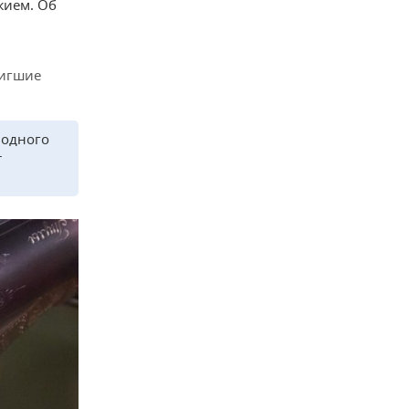
жием. Об
тигшие
лодного
т