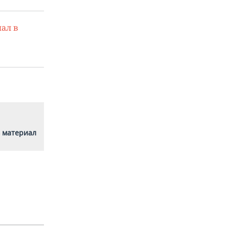
ал в
 материал