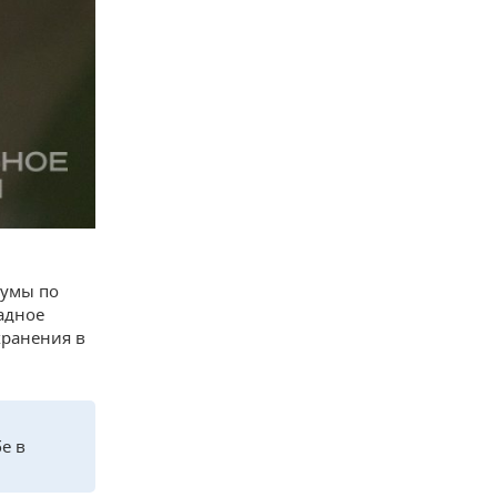
думы по
адное
хранения в
е в