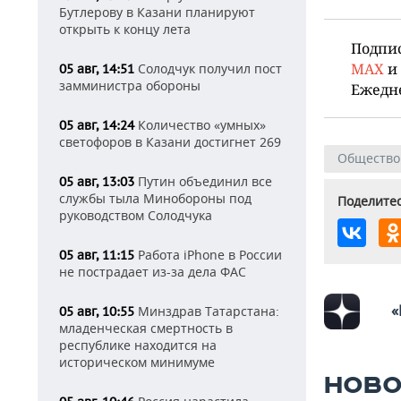
Бутлерову в Казани планируют
открыть к концу лета
Подпи
MAX
и
Солодчук получил пост
05 авг, 14:51
замминистра обороны
Ежедн
Количество «умных»
05 авг, 14:24
светофоров в Казани достигнет 269
Общество
Путин объединил все
05 авг, 13:03
службы тыла Минобороны под
Поделитес
руководством Солодчука
Работа iPhone в России
05 авг, 11:15
не пострадает из-за дела ФАС
«
Минздрав Татарстана:
05 авг, 10:55
младенческая смертность в
республике находится на
историческом минимуме
НОВО