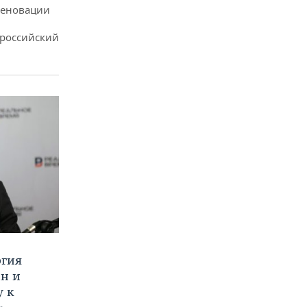
реновации
ероссийский
ргия
ан и
у к