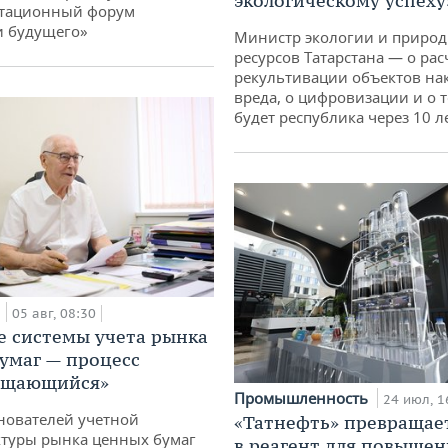
экологическому успеху
тационный форум
и будущего»
Министр экологии и приро
ресурсов Татарстана — о рас
рекультивации объектов на
вреда, о цифровизации и о т
будет республика через 10 л
а
05 авг, 08:30
е системы учета рынка
умаг — процесс
ащающийся»
Промышленность
24 июл, 1
нователей учетной
«Татнефть» превращае
туры рынка ценных бумаг
в реагент для повышен