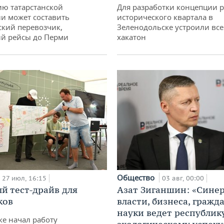
ю татарстанской
Для разработки концепции 
и может составить
исторического квартала в
кий перевозчик,
Зеленодольске устроили вс
й рейсы до Перми
хакатон
Общество
27 июл, 16:15
03 авг, 00:00
й тест-драйв для
Азат Зиганшин: «Сине
ков
власти, бизнеса, гражд
науки ведет республик
ке начал работу