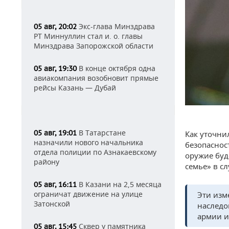
Экс-глава Минздрава
05 авг, 20:02
РТ Миннуллин стал и. о. главы
Минздрава Запорожской области
В конце октября одна
05 авг, 19:30
авиакомпания возобновит прямые
рейсы Казань — Дубай
В Татарстане
05 авг, 19:01
Как уточни
назначили нового начальника
безопаснос
отдела полиции по Азнакаевскому
оружие буд
району
семье» в с
В Казани на 2,5 месяца
05 авг, 16:11
ограничат движение на улице
Эти изм
Затонской
наследо
армии и
Сквер у памятника
05 авг, 15:45