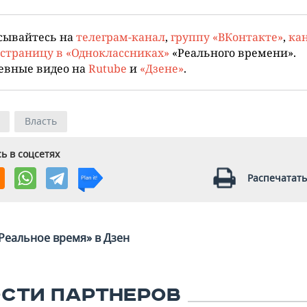
сывайтесь на
телеграм-канал
,
группу «ВКонтакте»
,
кан
страницу в «Одноклассниках»
«Реального времени».
евные видео на
Rutube
и
«Дзене»
.
Власть
ь в соцсетях
Распечатать
Реальное время» в Дзен
СТИ ПАРТНЕРОВ