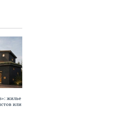
в»: жилье
истов или