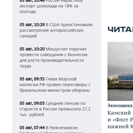
Россия нарастила
05 авг, 10:46
экспорт шоколада на 18% за
полгода
В США приостановили
05 авг, 10:28
ЧИТА
рассмотрение антироссийских
санкций
Мишустин поручил
05 авг, 10:20
провести совещания с бизнесом
для роста производительности
труда
Глава Морской
05 авг, 09:35
коллегии РФ провел переговоры с
бразильским министром обороны
Средняя пенсия по
05 авг, 09:03
Экономик
старости в России превысила 27,2
Камский 
тыс. рублей
и «Флот 
нижней 
В Нижнекамске,
05 авг, 07:44