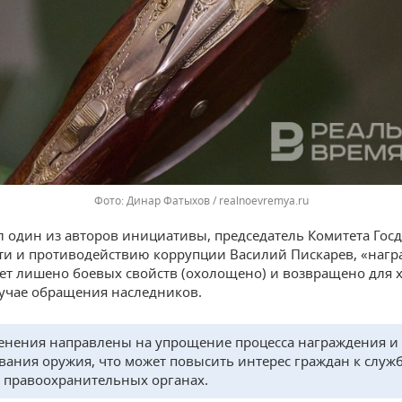
Динар Фатыхов / realnoevremya.ru
л один из авторов инициативы, председатель Комитета Гос
ти и противодействию коррупции Василий Пискарев, «нагр
ет лишено боевых свойств (охолощено) и возвращено для 
лучае обращения наследников.
енения направлены на упрощение процесса награждения и
вания оружия, что может повысить интерес граждан к служб
 правоохранительных органах.