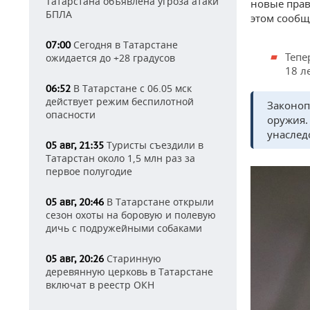
Татарстана объявлена угроза атаки
новые прав
БПЛА
этом сообщ
Сегодня в Татарстане
07:00
Тепе
ожидается до +28 градусов
18 л
В Татарстане с 06.05 мск
06:52
действует режим беспилотной
Законоп
опасности
оружия.
унаслед
Туристы съездили в
05 авг, 21:35
Татарстан около 1,5 млн раз за
первое полугодие
В Татарстане открыли
05 авг, 20:46
сезон охоты на боровую и полевую
дичь с подружейными собаками
Старинную
05 авг, 20:26
деревянную церковь в Татарстане
включат в реестр ОКН