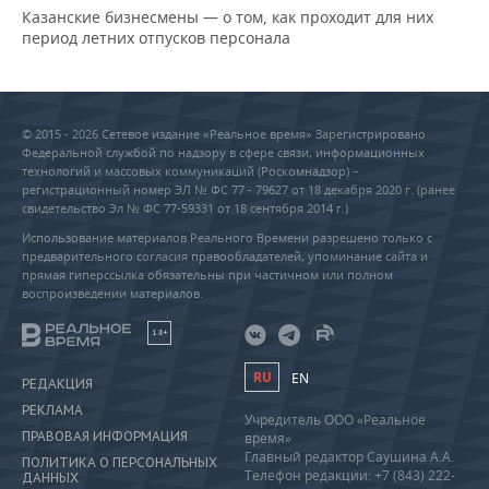
Казанские бизнесмены — о том, как проходит для них
период летних отпусков персонала
© 2015 - 2026 Сетевое издание «Реальное время» Зарегистрировано
Федеральной службой по надзору в сфере связи, информационных
технологий и массовых коммуникаций (Роскомнадзор) –
регистрационный номер ЭЛ № ФС 77 - 79627 от 18 декабря 2020 г. (ранее
свидетельство Эл № ФС 77-59331 от 18 сентября 2014 г.)
Использование материалов Реального Времени разрешено только с
предварительного согласия правообладателей, упоминание сайта и
прямая гиперссылка обязательны при частичном или полном
воспроизведении материалов.
18+
RU
EN
РЕДАКЦИЯ
РЕКЛАМА
Учредитель ООО «Реальное
ПРАВОВАЯ ИНФОРМАЦИЯ
время»
Главный редактор Саушина А.А.
ПОЛИТИКА О ПЕРСОНАЛЬНЫХ
Телефон редакции: +7 (843) 222-
ДАННЫХ