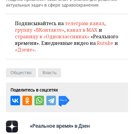
ВОДНЫЕ ВИДЫ СПОРТА
ОБРАЗОВАНИЕ
актуальных задач в сфере здравоохранения.
ХОККЕЙ С МЯЧОМ
ПРОИСШЕСТВИЯ
Подписывайтесь на
телеграм-канал
,
группу «ВКонтакте»
,
канал в MAX
и
страницу в «Одноклассниках»
«Реального
времени». Ежедневные видео на
Rutube
и
«Дзене»
.
Общество
Власть
Поделитесь в соцсетях
«Реальное время» в Дзен