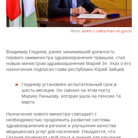
НЕФТЕХИМИЯ
РОЗНИЧНАЯ ТОРГОВЛЯ
НОВОСТИ ТЕХНОЛОГИЙ
МЕРОПРИЯТИЯ
НЕФТЬ
ТРАНСПОРТ
IT
НОВОСТИ МЕРОПРИЯТИЙ
СПОРТ
ОПК
Фото:
взято с сайта mari-el.gov.ru
УСЛУГИ
МЕДИА
ВЫЕЗДНАЯ РЕДАКЦИЯ
НОВОСТИ СПОРТА
ОБЩЕСТВО
ЭНЕРГЕТИКА
Владимир Гладнев, ранее занимавший должность
ТЕЛЕКОММУНИКАЦИИ
БИЗНЕС-БРАНЧИ
ФУТБОЛ
НОВОСТИ ОБЩЕСТВА
ФОТОГАЛЕРЕЯ
первого замминистра здравоохранения Чувашии, стал
новым министром здравоохранения Марий Эл. Указ о его
ONLINE-КОНФЕРЕНЦИИ
ХОККЕЙ
ВЛАСТЬ
СЮЖЕТЫ
назначении подписал глава республики Юрий Зайцев.
ОТКРЫТАЯ ЛЕКЦИЯ
БАСКЕТБОЛ
ИНФРАСТРУКТУРА
СПРАВОЧНИК
Гладневу установлен испытательный срок в
шесть месяцев. Он сменил на этом посту
Марию Панькову, которая ушла на пенсию 14
ВОЛЕЙБОЛ
ИСТОРИЯ
СПИСОК ПЕРСОН
ПОЛНАЯ ВЕРСИЯ
марта.
КИБЕРСПОРТ
КУЛЬТУРА
СПИСОК КОМПАНИЙ
Назначение нового министра совпадает с
необходимостью продолжить развитие системы
ФИГУРНОЕ КАТАНИЕ
МЕДИЦИНА
здравоохранения в регионе и улучшение качества
медицинских услуг для населения. Ожидается, что
Гладнев привнесет свой опыт и знания для решения