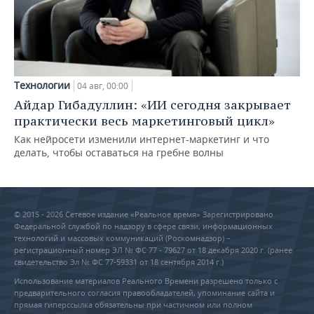
Технологии
04 авг, 00:00
Айдар Гибадуллин: «ИИ сегодня закрывает
практически весь маркетинговый цикл»
Как нейросети изменили интернет-маркетинг и что
делать, чтобы оставаться на гребне волны
© 2015 - 2026 Сетевое издание «Реальное время» Зарегистрировано
Федеральной службой по надзору в сфере связи, информационных
технологий и массовых коммуникаций (Роскомнадзор) –
регистрационный номер ЭЛ № ФС 77 - 79627 от 18 декабря 2020 г. (ранее
свидетельство Эл № ФС 77-59331 от 18 сентября 2014 г.)
Использование материалов Реального Времени разрешено только с
предварительного согласия правообладателей, упоминание сайта и
прямая гиперссылка обязательны при частичном или полном