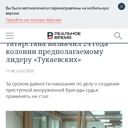
Вы были автоматически перенаправлены на мобильную
версию.
Перейти на полную версию
РЕГИОНЫ
ПРОИСШЕСТВИЯ
«Дело по банде прекратить»: суд
БАШКОРТОСТАН
НОВОСТИ
Татарстана назначил 24 года
ТАТАРСТАН
АНАЛИТИКА
колонии предполагаемому
лидеру «Тукаевских»
УДМУРТИЯ
НОВОСТИ АНАЛИТИКИ
ЭКОНОМИКА
11:06, 25.02.2025
ДЕКЛАРАЦИИ О ДОХОДАХ
НОВОСТИ ЭКОНОМИКИ
ПРОМЫШЛЕННОСТЬ
За сроком давности наказание по делу о создании
КОРОЛИ ГОСЗАКАЗА ПФО
ФИНАНСЫ
НОВОСТИ
НЕДВИЖИМОСТЬ
преступной вооруженной бригады судья
ПРОМЫШЛЕННОСТИ
применять не стал
ВУЗЫ ТАТАРСТАНА
БАНКИ
НОВОСТИ НЕДВИЖИМОСТИ
АВТО
АГРОПРОМ
КОМУ ПРИНАДЛЕЖАТ
БЮДЖЕТ
НОВОСТИ АВТО
БИЗНЕС
ТОРГОВЫЕ ЦЕНТРЫ
МАШИНОСТРОЕНИЕ
ТАТАРСТАНА
ИНВЕСТИЦИИ
НОВОСТИ БИЗНЕСА
ТЕХНОЛОГИИ