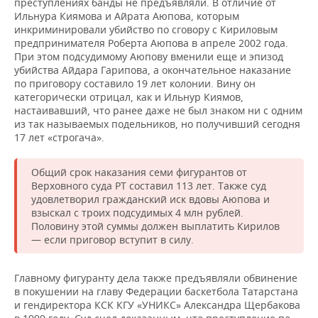
преступлениях банды не предъявляли. В отличие от
Ильнура Киямова и Айрата Аюпова, которым
инкриминировали убийство по сговору с Кириловым
предпринимателя Роберта Аюпова в апреле 2002 года.
При этом подсудимому Аюпову вменили еще и эпизод
убийства Айдара Гарипова, а окончательное наказание
по приговору составило 19 лет колонии. Вину он
категорически отрицал, как и Ильнур Киямов,
настаивавший, что ранее даже не был знаком ни с одним
из так называемых подельников, но получивший сегодня
17 лет «строгача».
Общий срок наказания семи фигурантов от
Верховного суда РТ составил 113 лет. Также суд
удовлетворил гражданский иск вдовы Аюпова и
взыскал с троих подсудимых 4 млн рублей.
Половину этой суммы должен выплатить Кирилов
— если приговор вступит в силу.
Главному фигуранту дела также предъявляли обвинение
в покушении на главу Федерации баскетбола Татарстана
и гендиректора КСК КГУ «УНИКС» Александра Щербакова