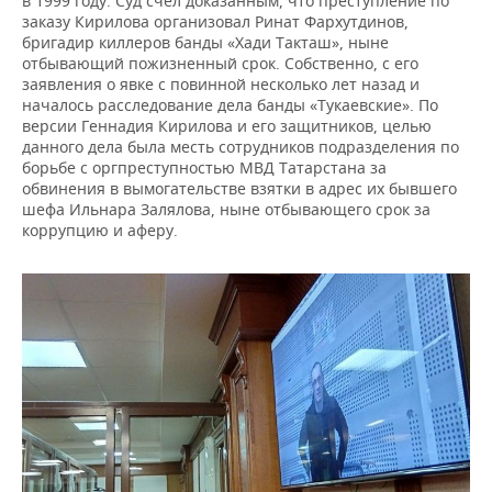
в 1999 году. Суд счел доказанным, что преступление по
заказу Кирилова организовал Ринат Фархутдинов,
бригадир киллеров банды «Хади Такташ», ныне
отбывающий пожизненный срок. Собственно, с его
заявления о явке с повинной несколько лет назад и
началось расследование дела банды «Тукаевские». По
версии Геннадия Кирилова и его защитников, целью
данного дела была месть сотрудников подразделения по
борьбе с оргпреступностью МВД Татарстана за
обвинения в вымогательстве взятки в адрес их бывшего
шефа Ильнара Залялова, ныне отбывающего срок за
коррупцию и аферу.