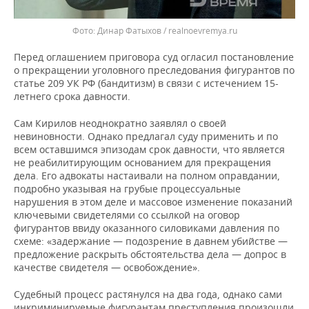
Динар Фатыхов / realnoevremya.ru
Перед оглашением приговора суд огласил постановление
о прекращении уголовного преследования фигурантов по
статье 209 УК РФ (бандитизм) в связи с истечением 15-
летнего срока давности.
Сам Кирилов неоднократно заявлял о своей
невиновности. Однако предлагал суду применить и по
всем оставшимся эпизодам срок давности, что является
не реабилитирующим основанием для прекращения
дела. Его адвокаты настаивали на полном оправдании,
подробно указывая на грубые процессуальные
нарушения в этом деле и массовое изменение показаний
ключевыми свидетелями со ссылкой на оговор
фигурантов ввиду оказанного силовиками давления по
схеме: «задержание — подозрение в давнем убийстве —
предложение раскрыть обстоятельства дела — допрос в
качестве свидетеля — освобождение».
Судебный процесс растянулся на два года, однако сами
инкриминируемые фигурантам преступления произошли