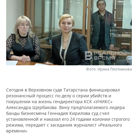
НЕФТЕХИМИЯ
РОЗНИЧНАЯ ТОРГОВЛЯ
НОВОСТИ ТЕХНОЛОГИЙ
МЕРОПРИЯТИЯ
НЕФТЬ
ТРАНСПОРТ
IT
НОВОСТИ МЕРОПРИЯТИЙ
СПОРТ
ОПК
УСЛУГИ
МЕДИА
ВЫЕЗДНАЯ РЕДАКЦИЯ
НОВОСТИ СПОРТА
ОБЩЕСТВО
ЭНЕРГЕТИКА
ТЕЛЕКОММУНИКАЦИИ
БИЗНЕС-БРАНЧИ
ФУТБОЛ
НОВОСТИ ОБЩЕСТВА
ФОТОГАЛЕРЕЯ
ONLINE-КОНФЕРЕНЦИИ
ХОККЕЙ
ВЛАСТЬ
СЮЖЕТЫ
Фото: Ирина Плотникова
ОТКРЫТАЯ ЛЕКЦИЯ
БАСКЕТБОЛ
ИНФРАСТРУКТУРА
СПРАВОЧНИК
Сегодня в Верховном суде Татарстана финишировал
резонансный процесс по делу о серии убийств и
ВОЛЕЙБОЛ
ИСТОРИЯ
СПИСОК ПЕРСОН
ПОЛНАЯ ВЕРСИЯ
покушении на жизнь гендиректора КСК «УНИКС»
Александра Щербакова. Вину предполагаемого лидера
КИБЕРСПОРТ
КУЛЬТУРА
СПИСОК КОМПАНИЙ
банды бизнесмена Геннадия Кирилова суд счел
установленной и наказал его 24 годами колонии строгого
ФИГУРНОЕ КАТАНИЕ
МЕДИЦИНА
режима, передает с заседания журналист «Реального
времени».