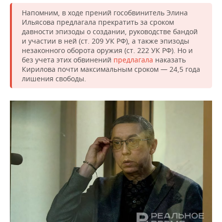
ВОДНЫЕ ВИДЫ СПОРТА
ОБРАЗОВАНИЕ
Напомним, в ходе прений гособвинитель Элина
Ильясова предлагала прекратить за сроком
ХОККЕЙ С МЯЧОМ
ПРОИСШЕСТВИЯ
давности эпизоды о создании, руководстве бандой
и участии в ней (ст. 209 УК РФ), а также эпизоды
незаконного оборота оружия (ст. 222 УК РФ). Но и
без учета этих обвинений
предлагала
наказать
Кирилова почти максимальным сроком — 24,5 года
лишения свободы.