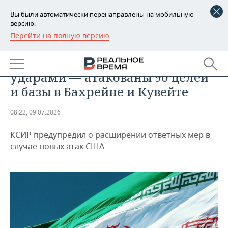
Вы были автоматически перенаправлены на мобильную
версию.
Перейти на полную версию
РЕГИОНЫ
ПРОИСШЕСТВИЯ
США и Иран обменялись
БАШКОРТОСТАН
НОВОСТИ
ударами — атакованы 90 целей
ТАТАРСТАН
АНАЛИТИКА
и базы в Бахрейне и Кувейте
УДМУРТИЯ
НОВОСТИ АНАЛИТИКИ
ЭКОНОМИКА
08:22, 09.07.2026
ДЕКЛАРАЦИИ О ДОХОДАХ
НОВОСТИ ЭКОНОМИКИ
ПРОМЫШЛЕННОСТЬ
КСИР предупредил о расширении ответных мер в
случае новых атак США
КОРОЛИ ГОСЗАКАЗА ПФО
ФИНАНСЫ
НОВОСТИ
НЕДВИЖИМОСТЬ
ПРОМЫШЛЕННОСТИ
ВУЗЫ ТАТАРСТАНА
БАНКИ
НОВОСТИ НЕДВИЖИМОСТИ
АВТО
АГРОПРОМ
КОМУ ПРИНАДЛЕЖАТ
БЮДЖЕТ
НОВОСТИ АВТО
БИЗНЕС
ТОРГОВЫЕ ЦЕНТРЫ
МАШИНОСТРОЕНИЕ
ТАТАРСТАНА
ИНВЕСТИЦИИ
НОВОСТИ БИЗНЕСА
ТЕХНОЛОГИИ