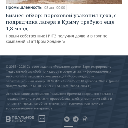
Промышленность
08 авг, 00:00
Бизнес-обзор: пороховой узаконил цеха, с
подрядчика лагеря в Крыму требуют еще
1,8 млрд
Новый собственник НЧТЗ получил долю и в группе
компаний «ТатПром-Холдинг»
© 2015 - 2026 Сетевое издание «Реальное время» Зарегистрировано
Федеральной службой по надзору в сфере связи, информационных
технологий и массовых коммуникаций (Роскомнадзор) –
регистрационный номер ЭЛ № ФС 77 - 79627 от 18 декабря 2020 г. (ранее
свидетельство Эл № ФС 77-59331 от 18 сентября 2014 г.)
Использование материалов Реального Времени разрешено только с
предварительного согласия правообладателей, упоминание сайта и
прямая гиперссылка обязательны при частичном или полном
воспроизведении материалов.
18+