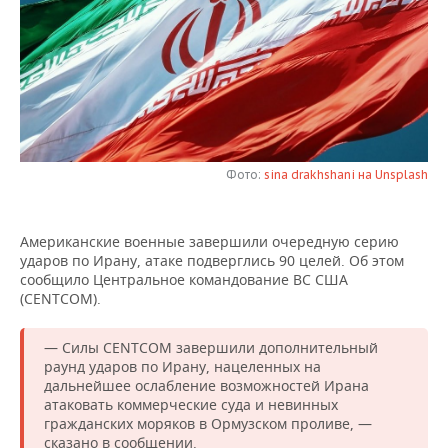
НЕФТЕХИМИЯ
РОЗНИЧНАЯ ТОРГОВЛЯ
НОВОСТИ ТЕХНОЛОГИЙ
МЕРОПРИЯТИЯ
НЕФТЬ
ТРАНСПОРТ
IT
НОВОСТИ МЕРОПРИЯТИЙ
СПОРТ
ОПК
УСЛУГИ
МЕДИА
ВЫЕЗДНАЯ РЕДАКЦИЯ
НОВОСТИ СПОРТА
ОБЩЕСТВО
ЭНЕРГЕТИКА
ТЕЛЕКОММУНИКАЦИИ
БИЗНЕС-БРАНЧИ
ФУТБОЛ
НОВОСТИ ОБЩЕСТВА
ФОТОГАЛЕРЕЯ
Фото:
sina drakhshani на Unsplash
ONLINE-КОНФЕРЕНЦИИ
ХОККЕЙ
ВЛАСТЬ
СЮЖЕТЫ
Американские военные завершили очередную серию
ударов по Ирану, атаке подверглись 90 целей. Об этом
ОТКРЫТАЯ ЛЕКЦИЯ
БАСКЕТБОЛ
ИНФРАСТРУКТУРА
СПРАВОЧНИК
сообщило Центральное командование ВС США
(CENTCOM).
ВОЛЕЙБОЛ
ИСТОРИЯ
СПИСОК ПЕРСОН
ПОЛНАЯ ВЕРСИЯ
— Силы CENTCOM завершили дополнительный
КИБЕРСПОРТ
КУЛЬТУРА
СПИСОК КОМПАНИЙ
раунд ударов по Ирану, нацеленных на
дальнейшее ослабление возможностей Ирана
ФИГУРНОЕ КАТАНИЕ
МЕДИЦИНА
атаковать коммерческие суда и невинных
гражданских моряков в Ормузском проливе, —
сказано в сообщении.