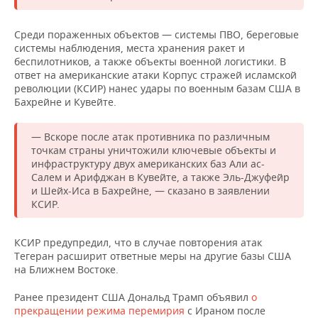
ВОДНЫЕ ВИДЫ СПОРТА
ОБРАЗОВАНИЕ
ХОККЕЙ С МЯЧОМ
ПРОИСШЕСТВИЯ
Среди пораженных объектов — системы ПВО, береговые
системы наблюдения, места хранения ракет и
беспилотников, а также объекты военной логистики. В
ответ на американские атаки Корпус стражей исламской
революции (КСИР) нанес удары по военным базам США в
Бахрейне и Кувейте.
— Вскоре после атак противника по различным
точкам страны уничтожили ключевые объекты и
инфраструктуру двух американских баз Али ас-
Салем и Арифджан в Кувейте, а также Эль-Джуфейр
и Шейх-Иса в Бахрейне, — сказано в заявлении
КСИР.
КСИР предупредил, что в случае повторения атак
Тегеран расширит ответные меры на другие базы США
на Ближнем Востоке.
Ранее президент США Дональд Трамп объявил
о
прекращении режима перемирия
с Ираном после