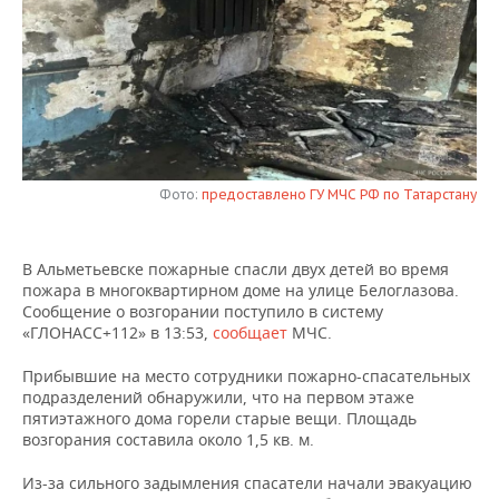
НЕФТЕХИМИЯ
РОЗНИЧНАЯ ТОРГОВЛЯ
НОВОСТИ ТЕХНОЛОГИЙ
МЕРОПРИЯТИЯ
НЕФТЬ
ТРАНСПОРТ
IT
НОВОСТИ МЕРОПРИЯТИЙ
СПОРТ
ОПК
УСЛУГИ
МЕДИА
ВЫЕЗДНАЯ РЕДАКЦИЯ
НОВОСТИ СПОРТА
ОБЩЕСТВО
ЭНЕРГЕТИКА
ТЕЛЕКОММУНИКАЦИИ
БИЗНЕС-БРАНЧИ
ФУТБОЛ
НОВОСТИ ОБЩЕСТВА
ФОТОГАЛЕРЕЯ
Фото:
предоставлено ГУ МЧС РФ по Татарстану
ONLINE-КОНФЕРЕНЦИИ
ХОККЕЙ
ВЛАСТЬ
СЮЖЕТЫ
В Альметьевске пожарные спасли двух детей во время
пожара в многоквартирном доме на улице Белоглазова.
ОТКРЫТАЯ ЛЕКЦИЯ
БАСКЕТБОЛ
ИНФРАСТРУКТУРА
СПРАВОЧНИК
Сообщение о возгорании поступило в систему
«ГЛОНАСС+112» в 13:53,
сообщает
МЧС.
ВОЛЕЙБОЛ
ИСТОРИЯ
СПИСОК ПЕРСОН
ПОЛНАЯ ВЕРСИЯ
Прибывшие на место сотрудники пожарно-спасательных
подразделений обнаружили, что на первом этаже
КИБЕРСПОРТ
КУЛЬТУРА
СПИСОК КОМПАНИЙ
пятиэтажного дома горели старые вещи. Площадь
возгорания составила около 1,5 кв. м.
ФИГУРНОЕ КАТАНИЕ
МЕДИЦИНА
Из-за сильного задымления спасатели начали эвакуацию