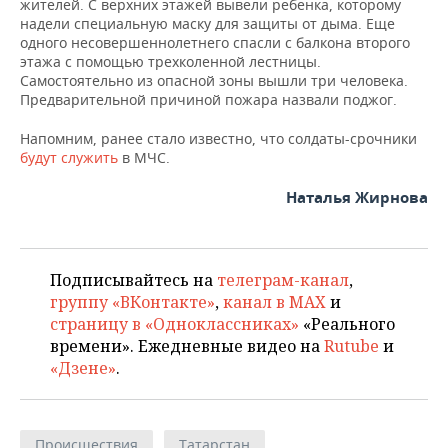
ВОДНЫЕ ВИДЫ СПОРТА
ОБРАЗОВАНИЕ
жителей. С верхних этажей вывели ребенка, которому
надели специальную маску для защиты от дыма. Еще
одного несовершеннолетнего спасли с балкона второго
ХОККЕЙ С МЯЧОМ
ПРОИСШЕСТВИЯ
этажа с помощью трехколенной лестницы.
Самостоятельно из опасной зоны вышли три человека.
Предварительной причиной пожара назвали поджог.
Напомним, ранее стало известно, что солдаты-срочники
будут служить
в МЧС.
Наталья Жирнова
Подписывайтесь на
телеграм-канал
,
группу «ВКонтакте»
,
канал в MAX
и
страницу в «Одноклассниках»
«Реального
времени». Ежедневные видео на
Rutube
и
«Дзене»
.
Происшествия
Татарстан