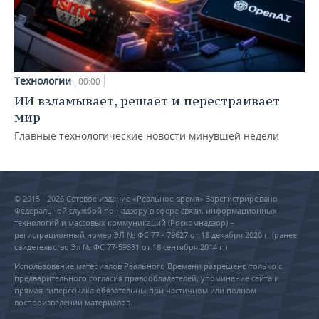
Технологии
00:00
ИИ взламывает, решает и перестраивает
мир
Главные технологические новости минувшей недели
© 2015 - 2026 Сетевое издание «Реальное время» Зарегистрировано
Федеральной службой по надзору в сфере связи, информационных
технологий и массовых коммуникаций (Роскомнадзор) –
регистрационный номер ЭЛ № ФС 77 - 79627 от 18 декабря 2020 г. (ранее
свидетельство Эл № ФС 77-59331 от 18 сентября 2014 г.)
Использование материалов Реального Времени разрешено только с
предварительного согласия правообладателей, упоминание сайта и
прямая гиперссылка обязательны при частичном или полном
воспроизведении материалов.