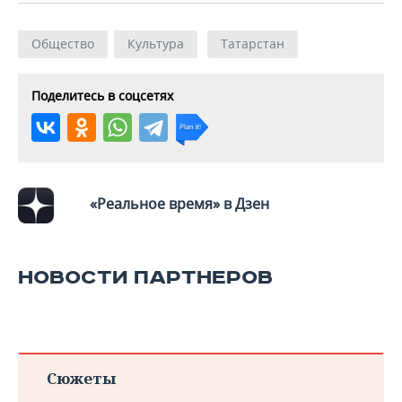
ВОДНЫЕ ВИДЫ СПОРТА
ОБРАЗОВАНИЕ
ХОККЕЙ С МЯЧОМ
ПРОИСШЕСТВИЯ
Общество
Культура
Татарстан
Поделитесь в соцсетях
«Реальное время» в Дзен
НОВОСТИ ПАРТНЕРОВ
Сюжеты