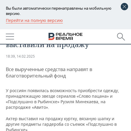
Вы были автоматически перенаправлены на мобильную
версию.
Перейти на полную версию
РЕГИОНЫ
ОБЩЕСТВО
Вещи звезды «Слова пацана»
БАШКОРТОСТАН
НОВОСТИ
выставили на продажу
ТАТАРСТАН
АНАЛИТИКА
18:39, 14.02.2025
УДМУРТИЯ
НОВОСТИ АНАЛИТИКИ
ЭКОНОМИКА
Все вырученные средства направят в
ДЕКЛАРАЦИИ О ДОХОДАХ
НОВОСТИ ЭКОНОМИКИ
ПРОМЫШЛЕННОСТЬ
благотворительный фонд
КОРОЛИ ГОСЗАКАЗА ПФО
ФИНАНСЫ
НОВОСТИ
НЕДВИЖИМОСТЬ
У россиян появилась возможность приобрести одежду,
ПРОМЫШЛЕННОСТИ
принадлежащую звезде сериалов «Слово пацана» и
ВУЗЫ ТАТАРСТАНА
БАНКИ
НОВОСТИ НЕДВИЖИМОСТИ
АВТО
«Подслушано в Рыбинске» Рузиля Минекаева, на
АГРОПРОМ
распродаже «Авито».
КОМУ ПРИНАДЛЕЖАТ
БЮДЖЕТ
НОВОСТИ АВТО
БИЗНЕС
Актер выставил на продажу куртку, вязаную шапку и
ТОРГОВЫЕ ЦЕНТРЫ
МАШИНОСТРОЕНИЕ
ТАТАРСТАНА
другие предметы гардероба со съемок «Подслушано в
ИНВЕСТИЦИИ
НОВОСТИ БИЗНЕСА
ТЕХНОЛОГИИ
Рыбинске».