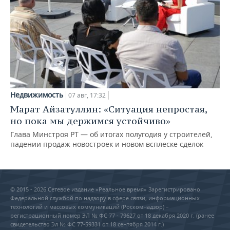
Недвижимость
07 авг, 17:32
Марат Айзатуллин: «Ситуация непростая,
но пока мы держимся устойчиво»
Глава Минстроя РТ — об итогах полугодия у строителей,
падении продаж новостроек и новом всплеске сделок
© 2015 - 2026 Сетевое издание «Реальное время» Зарегистрировано
Федеральной службой по надзору в сфере связи, информационных
технологий и массовых коммуникаций (Роскомнадзор) –
регистрационный номер ЭЛ № ФС 77 - 79627 от 18 декабря 2020 г. (ранее
свидетельство Эл № ФС 77-59331 от 18 сентября 2014 г.)