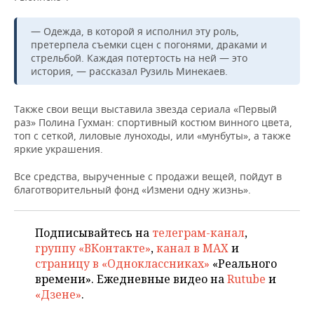
НЕФТЕХИМИЯ
РОЗНИЧНАЯ ТОРГОВЛЯ
НОВОСТИ ТЕХНОЛОГИЙ
МЕРОПРИЯТИЯ
— Одежда, в которой я исполнил эту роль,
НЕФТЬ
претерпела съемки сцен с погонями, драками и
ТРАНСПОРТ
IT
НОВОСТИ МЕРОПРИЯТИЙ
стрельбой. Каждая потертость на ней — это
СПОРТ
ОПК
история, — рассказал Рузиль Минекаев.
УСЛУГИ
МЕДИА
ВЫЕЗДНАЯ РЕДАКЦИЯ
НОВОСТИ СПОРТА
ОБЩЕСТВО
ЭНЕРГЕТИКА
Также свои вещи выставила звезда сериала «Первый
раз» Полина Гухман: спортивный костюм винного цвета,
ТЕЛЕКОММУНИКАЦИИ
БИЗНЕС-БРАНЧИ
ФУТБОЛ
НОВОСТИ ОБЩЕСТВА
ФОТОГАЛЕРЕЯ
топ с сеткой, лиловые луноходы, или «мунбуты», а также
яркие украшения.
ONLINE-КОНФЕРЕНЦИИ
ХОККЕЙ
ВЛАСТЬ
СЮЖЕТЫ
Все средства, вырученные с продажи вещей, пойдут в
ОТКРЫТАЯ ЛЕКЦИЯ
БАСКЕТБОЛ
ИНФРАСТРУКТУРА
СПРАВОЧНИК
благотворительный фонд «Измени одну жизнь».
ВОЛЕЙБОЛ
ИСТОРИЯ
СПИСОК ПЕРСОН
ПОЛНАЯ ВЕРСИЯ
Подписывайтесь на
телеграм-канал
,
группу «ВКонтакте»
,
канал в MAX
и
КИБЕРСПОРТ
КУЛЬТУРА
СПИСОК КОМПАНИЙ
страницу в «Одноклассниках»
«Реального
времени». Ежедневные видео на
Rutube
и
ФИГУРНОЕ КАТАНИЕ
МЕДИЦИНА
«Дзене»
.