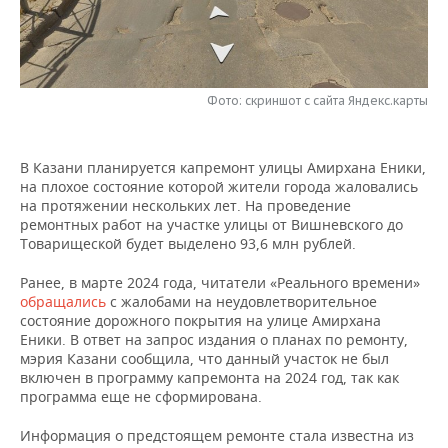
НЕФТЕХИМИЯ
РОЗНИЧНАЯ ТОРГОВЛЯ
НОВОСТИ ТЕХНОЛОГИЙ
МЕРОПРИЯТИЯ
НЕФТЬ
ТРАНСПОРТ
IT
НОВОСТИ МЕРОПРИЯТИЙ
СПОРТ
ОПК
Фото: скриншот с сайта Яндекс.карты
УСЛУГИ
МЕДИА
ВЫЕЗДНАЯ РЕДАКЦИЯ
НОВОСТИ СПОРТА
ОБЩЕСТВО
ЭНЕРГЕТИКА
В Казани планируется капремонт улицы Амирхана Еники,
ТЕЛЕКОММУНИКАЦИИ
БИЗНЕС-БРАНЧИ
ФУТБОЛ
НОВОСТИ ОБЩЕСТВА
ФОТОГАЛЕРЕЯ
на плохое состояние которой жители города жаловались
на протяжении нескольких лет. На проведение
ONLINE-КОНФЕРЕНЦИИ
ХОККЕЙ
ВЛАСТЬ
СЮЖЕТЫ
ремонтных работ на участке улицы от Вишневского до
Товарищеской будет выделено 93,6 млн рублей.
ОТКРЫТАЯ ЛЕКЦИЯ
БАСКЕТБОЛ
ИНФРАСТРУКТУРА
СПРАВОЧНИК
Ранее, в марте 2024 года, читатели «Реального времени»
обращались
с жалобами на неудовлетворительное
ВОЛЕЙБОЛ
ИСТОРИЯ
СПИСОК ПЕРСОН
ПОЛНАЯ ВЕРСИЯ
состояние дорожного покрытия на улице Амирхана
Еники. В ответ на запрос издания о планах по ремонту,
мэрия Казани сообщила, что данный участок не был
КИБЕРСПОРТ
КУЛЬТУРА
СПИСОК КОМПАНИЙ
включен в программу капремонта на 2024 год, так как
программа еще не сформирована.
ФИГУРНОЕ КАТАНИЕ
МЕДИЦИНА
Информация о предстоящем ремонте стала известна из