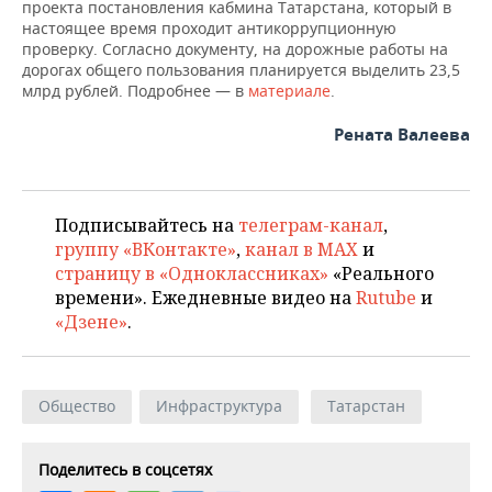
ВОДНЫЕ ВИДЫ СПОРТА
ОБРАЗОВАНИЕ
проекта постановления кабмина Татарстана, который в
настоящее время проходит антикоррупционную
проверку. Согласно документу, на дорожные работы на
ХОККЕЙ С МЯЧОМ
ПРОИСШЕСТВИЯ
дорогах общего пользования планируется выделить 23,5
млрд рублей. Подробнее — в
материале
.
Рената Валеева
Подписывайтесь на
телеграм-канал
,
группу «ВКонтакте»
,
канал в MAX
и
страницу в «Одноклассниках»
«Реального
времени». Ежедневные видео на
Rutube
и
«Дзене»
.
Общество
Инфраструктура
Татарстан
Поделитесь в соцсетях