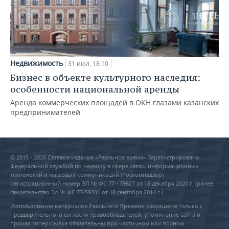
Недвижимость
31 июл, 18:10
Бизнес в объекте культурного наследия:
особенности национальной аренды
Аренда коммерческих площадей в ОКН глазами казанских
предпринимателей
© 2015 - 2026 Сетевое издание «Реальное время» Зарегистрировано
Федеральной службой по надзору в сфере связи, информационных
технологий и массовых коммуникаций (Роскомнадзор) –
регистрационный номер ЭЛ № ФС 77 - 79627 от 18 декабря 2020 г. (ранее
свидетельство Эл № ФС 77-59331 от 18 сентября 2014 г.)
Использование материалов Реального Времени разрешено только с
предварительного согласия правообладателей, упоминание сайта и
прямая гиперссылка обязательны при частичном или полном