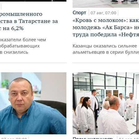
Спорт
промышленного
07 авг, 07:00
«Кровь с молоком»: как
ства в Татарстане за
молодежь «Ак Барса» н
 на 6,2%
труда победила «Нефт
оказатели более чем
обрабатывающих
Казанцы оказались сильнее
в снизились
альметьевцев в серии булл
Промышленность