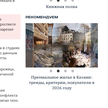
иехала в
Книжная полка
а
проспекте
 зарезал
а в студиях
По данным
тти.
орожец»,
ричиной
Премиальное жилье в Казани:
тренды, критерии, покупатели в
2026 году
вие
 конфликта
рятал тело