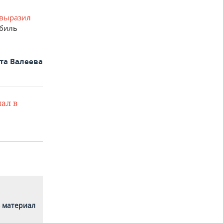
выразил
обиль
та Валеева
ал в
 материал