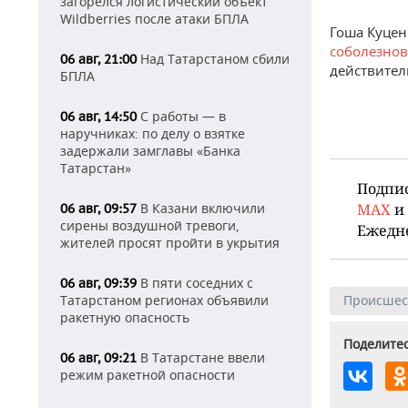
загорелся логистический объект
Wildberries после атаки БПЛА
Гоша Куцен
соболезно
Над Татарстаном сбили
06 авг, 21:00
действител
БПЛА
С работы — в
06 авг, 14:50
наручниках: по делу о взятке
задержали замглавы «Банка
Татарстан»
Подпи
В Казани включили
MAX
и
06 авг, 09:57
сирены воздушной тревоги,
Ежедн
жителей просят пройти в укрытия
В пяти соседних с
06 авг, 09:39
Татарстаном регионах объявили
Происшес
ракетную опасность
Поделитес
В Татарстане ввели
06 авг, 09:21
режим ракетной опасности