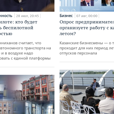
нность
Бизнес
28 июл, 20:45
07 авг, 00:00
илоте: кто будет
Опрос предпринимател
ь беспилотной
организуете работу с 
остью
летом?
ниханов считает, что
Казанские бизнесмены — о т
втономного транспорта на
проходит для них период ле
 и в воздухе надо
отпусков персонала
овать с единой платформы