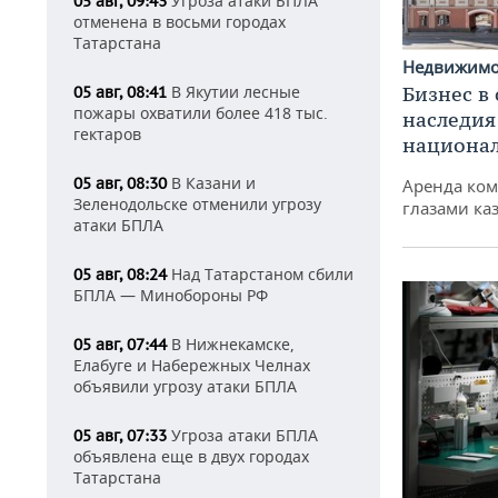
Угроза атаки БПЛА
05 авг, 09:43
отменена в восьми городах
Татарстана
Недвижим
В Якутии лесные
Бизнес в
05 авг, 08:41
пожары охватили более 418 тыс.
наследия
гектаров
национа
В Казани и
05 авг, 08:30
Аренда ко
Зеленодольске отменили угрозу
глазами ка
атаки БПЛА
Над Татарстаном сбили
05 авг, 08:24
БПЛА — Минобороны РФ
В Нижнекамске,
05 авг, 07:44
Елабуге и Набережных Челнах
объявили угрозу атаки БПЛА
Угроза атаки БПЛА
05 авг, 07:33
объявлена еще в двух городах
Татарстана