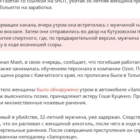
я газета» со ссылкой на SHOT, убитая 36-летняя женщина пр
Тольятти на заработки.
рмации канала, вчера утром она встретилась с мужчиной н
м вокзале. Затем они отправились во двор на Кутузовском 
пития спиртного, где, по предварительной версии, мужчина
 в ходе возникшей ссоры.
анал Mash, в свою очередь, сообщает, что погибшая работал
 также занималась обучением персонала в компании Ozon. 
нщина родом с Камчатского края, но прописана была в Толья
 тело женщины
было обнаружено
утром в автомобиле «Зап
ак выяснилось позже, принадлежит актеру Гоше Куценко. П
ли множественные ножевые ранения.
мый в убийстве, 32-летний мужчина, уже задержан. Следст
, что он распивал с женщиной алкоголь, после чего в ходе
мертельные ранения. После совершения преступления он сп
ванном неподалеку «Запорожце».