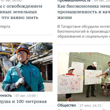
07 авг, 00:00
04 авг, 10
 с освобождением
Как биоэкономика мен
анных земельных
промышленность и кач
: что важно знать
жизни
перта
В Татарстане обсудили инт
биотехнологий в производс
образование и социальную 
нность
07 авг, 13:00
душа и 100-метровая
Общество
27 июл, 16:15