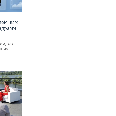
ей: как
кадрами
ом, как
тних