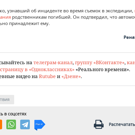
ко, узнавший об инциденте во время съемок в экспедиции,
вания
родственникам погибшей. Он подтвердил, что автом
ьно принадлежит ему.
Рена
сывайтесь на
телеграм-канал
,
группу «ВКонтакте»
,
кан
страницу в «Одноклассниках»
«Реального времени».
евные видео на
Rutube
и
«Дзене»
.
твия
ь в соцсетях
Распечатать