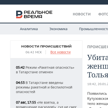
НОВОСТИ
ФОТО
Аналитика
Экономика
Промышленност
НОВОСТИ ПРОИСШЕСТВИЙ
ПРОИСШЕ
Все новости
06:42 МСК
Убита
женщ
Режим «Ракетная опасность»
05:42
в Татарстане отменен
Толья
В Татарстане введены
04:53
18:42, 20.01
режимы ракетной и беспилотной
опасностей
Появились 
Кутузовско
«Не взятка, а
07 авг, 17:55
тело женщ
возмещение расходов!»: суд не смог