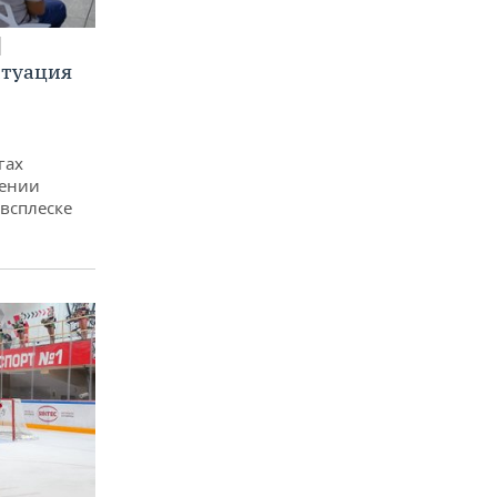
итуация
гах
дении
всплеске