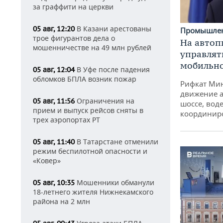
за граффити на церкви
В Казани арестованы
05 авг, 12:20
Промышле
трое фигурантов дела о
На автоп
мошенничестве на 49 млн рублей
управлят
мобильн
В Уфе после падения
05 авг, 12:04
обломков БПЛА возник пожар
Рифкат Мин
движение а
Ограничения на
05 авг, 11:56
шоссе, воде
прием и выпуск рейсов сняты в
координир
трех аэропортах РТ
В Татарстане отменили
05 авг, 11:40
режим беспилотной опасности и
«Ковер»
Мошенники обманули
05 авг, 10:35
18-летнего жителя Нижнекамского
района на 2 млн