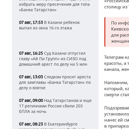
«Российска
избрать меру пресечения для топа
столицу из 
«Банка Татарстан»
В Казани ребенок
07 авг, 17:53
По инфо
выпал из окна 16-го этажа
Киевско
для рас
женщину
Суд Казани отпустил
07 авг, 16:25
Телеграм-к
главу «Ай Пи Групп» из СИЗО под
красоты, а
домашний арест по делу на 5 млн
канала, же
Следком просит ареста
07 авг, 13:03
для замглавы «Банка Татарстан» по
Напомним,
делу о взятке
который, к
смерти ста
Над Татарстаном и еще
07 авг, 09:00
17 регионами России сбили 203
Подозревае
БПЛА за ночь
установило
нанес ей с
В Екатеринбурге
07 авг, 08:23
в припарко