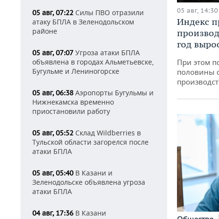
05 авг, 14:30
Силы ПВО отразили
05 авг, 07:22
Индекс 
атаку БПЛА в Зеленодольском
районе
производ
год вырос
Угроза атаки БПЛА
05 авг, 07:07
объявлена в городах Альметьевске,
При этом п
Бугульме и Лениногорске
половины 
производст
Аэропорты Бугульмы и
05 авг, 06:38
Нижнекамска временно
приостановили работу
Склад Wildberries в
05 авг, 05:52
Тульской области загорелся после
атаки БПЛА
В Казани и
05 авг, 05:40
Зеленодольске объявлена угроза
атаки БПЛА
В Казани
04 авг, 17:36
Общество