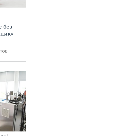
е без
яник»
итов