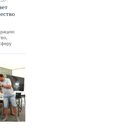
:20
яет
ество
еграцию
тво,
сферу