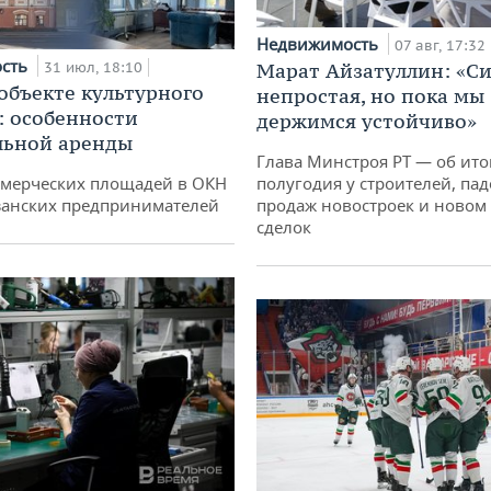
Недвижимость
07 авг, 17:32
ость
31 июл, 18:10
Марат Айзатуллин: «С
 объекте культурного
непростая, но пока мы
: особенности
держимся устойчиво»
льной аренды
Глава Минстроя РТ — об ито
ммерческих площадей в ОКН
полугодия у строителей, па
занских предпринимателей
продаж новостроек и новом 
сделок