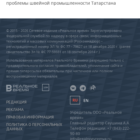
проблемы швейной промышленности Татарстана
© 2015 - 2026 Сетевое издание «Реальное время» Зарегистрировано
Федеральной службой по надзору в сфере связи, информационных
технологий и массовых коммуникаций (Роскомнадзор) –
регистрационный номер ЭЛ № ФС 77 - 79627 от 18 декабря 2020 г. (ранее
свидетельство Эл № ФС 77-59331 от 18 сентября 2014 г.)
Использование материалов Реального Времени разрешено только с
предварительного согласия правообладателей, упоминание сайта и
прямая гиперссылка обязательны при частичном или полном
воспроизведении материалов.
18+
RU
EN
РЕДАКЦИЯ
РЕКЛАМА
Учредитель ООО «Реальное
ПРАВОВАЯ ИНФОРМАЦИЯ
время»
Главный редактор Саушина А.А.
ПОЛИТИКА О ПЕРСОНАЛЬНЫХ
Телефон редакции: +7 (843) 222-
ДАННЫХ
90-80
info@realnoevremya.ru