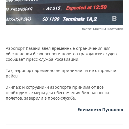
НЕФТЕХИМИЯ
РОЗНИЧНАЯ ТОРГОВЛЯ
НОВОСТИ ТЕХНОЛОГИЙ
МЕРОПРИЯТИЯ
НЕФТЬ
ТРАНСПОРТ
IT
НОВОСТИ МЕРОПРИЯТИЙ
СПОРТ
ОПК
Фото: Максим Платонов
УСЛУГИ
МЕДИА
ВЫЕЗДНАЯ РЕДАКЦИЯ
НОВОСТИ СПОРТА
ОБЩЕСТВО
ЭНЕРГЕТИКА
Аэропорт Казани ввел временные ограничения для
ТЕЛЕКОММУНИКАЦИИ
БИЗНЕС-БРАНЧИ
ФУТБОЛ
НОВОСТИ ОБЩЕСТВА
ФОТОГАЛЕРЕЯ
обеспечения безопасности полетов гражданских судов,
сообщает пресс-служба Росавиации.
ONLINE-КОНФЕРЕНЦИИ
ХОККЕЙ
ВЛАСТЬ
СЮЖЕТЫ
Так, аэропорт временно не принимает и не отправляет
рейсы.
ОТКРЫТАЯ ЛЕКЦИЯ
БАСКЕТБОЛ
ИНФРАСТРУКТУРА
СПРАВОЧНИК
Экипаж и сотрудники аэропорта принимают все
ВОЛЕЙБОЛ
ИСТОРИЯ
СПИСОК ПЕРСОН
ПОЛНАЯ ВЕРСИЯ
необходимые меры для обеспечения безопасности
полетов, заверили в пресс-службе.
КИБЕРСПОРТ
КУЛЬТУРА
СПИСОК КОМПАНИЙ
Елизавета Пуншева
ФИГУРНОЕ КАТАНИЕ
МЕДИЦИНА