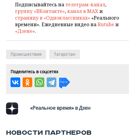
ВОДНЫЕ ВИДЫ СПОРТА
ОБРАЗОВАНИЕ
Подписывайтесь на
телеграм-канал
,
группу «ВКонтакте»
,
канал в MAX
и
ХОККЕЙ С МЯЧОМ
ПРОИСШЕСТВИЯ
страницу в «Одноклассниках»
«Реального
времени». Ежедневные видео на
Rutube
и
«Дзене»
.
Происшествия
Татарстан
Поделитесь в соцсетях
«Реальное время» в Дзен
НОВОСТИ ПАРТНЕРОВ