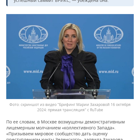
успешный саммит БРИКС, — убеждена она.
скриншот из видео "Брифинг Марии Захаровой 16 октября
2024: прямая трансляция" с RuTube
По ее словам, в Москве возмущены демонстративным
лицемерным молчанием «коллективного Запада».
«Призываем мировое сообщество дать оценку
преступлениям хунты Зеленского», заявила Захарова.