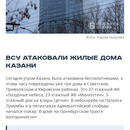
НЕФТЕХИМИЯ
РОЗНИЧНАЯ ТОРГОВЛЯ
НОВОСТИ ТЕХНОЛОГИЙ
МЕРОПРИЯТИЯ
НЕФТЬ
ТРАНСПОРТ
IT
НОВОСТИ МЕРОПРИЯТИЙ
СПОРТ
ОПК
УСЛУГИ
МЕДИА
ВЫЕЗДНАЯ РЕДАКЦИЯ
НОВОСТИ СПОРТА
ОБЩЕСТВО
Фото: Мария Зверева
ЭНЕРГЕТИКА
ТЕЛЕКОММУНИКАЦИИ
БИЗНЕС-БРАНЧИ
ФУТБОЛ
НОВОСТИ ОБЩЕСТВА
ФОТОГАЛЕРЕЯ
ВСУ АТАКОВАЛИ ЖИЛЫЕ ДОМА
ONLINE-КОНФЕРЕНЦИИ
ХОККЕЙ
ВЛАСТЬ
СЮЖЕТЫ
КАЗАНИ
ОТКРЫТАЯ ЛЕКЦИЯ
БАСКЕТБОЛ
ИНФРАСТРУКТУРА
СПРАВОЧНИК
Сегодня утром Казань была атакована беспилотниками, к
этому часу повреждены уже три дома в Советском,
Приволжском и Кировском районах. Это 37-этажный ЖК
ВОЛЕЙБОЛ
ИСТОРИЯ
СПИСОК ПЕРСОН
ПОЛНАЯ ВЕРСИЯ
«Лазурные небеса, 23-этажный ЖК «Манхэттен», 5-
этажный дом на Клары Цеткин. В небоскребе на Патриса
КИБЕРСПОРТ
КУЛЬТУРА
СПИСОК КОМПАНИЙ
Лумумбы и в пятиэтажке Адмиралтейской слободы
начался пожар. В доме на Оренбургском тракте
возгорания нет.
ФИГУРНОЕ КАТАНИЕ
МЕДИЦИНА