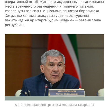
оперативный штаб. Жители эвакуированы, организованы
места временного размещения и горячего питания.
Развернуты все силы. Иң мөһиме паникага бирелмәскә.
Хөкүмәткә халыкка эвакуация урыннары турында
вакытында хәбәр итәргә бурыч куйдым» — заявил глава
республики.
предоставлено пресс-службой раиса Татарстана