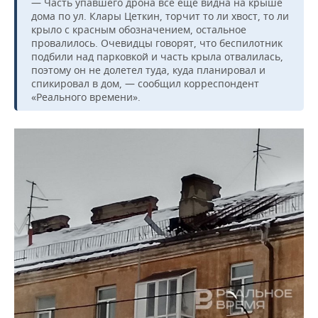
ВОДНЫЕ ВИДЫ СПОРТА
ОБРАЗОВАНИЕ
— Часть упавшего дрона все еще видна на крыше
дома по ул. Клары Цеткин, торчит то ли хвост, то ли
крыло с красным обозначением, остальное
ХОККЕЙ С МЯЧОМ
ПРОИСШЕСТВИЯ
провалилось. Очевидцы говорят, что беспилотник
подбили над парковкой и часть крыла отвалилась,
поэтому он не долетел туда, куда планировал и
спикировал в дом, — сообщил корреспондент
«Реального времени».