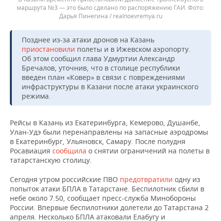
маршрута №3 — это было сделано по распоряжению ГАИ.
Дарья Пинегина / realnoevremya.ru
Позднее из-за атаки дронов на Казань
приостановили
полеты и в Ижевском аэропорту.
Об этом сообщил глава Удмуртии Александр
Бречалов, уточнив, что в столице республики
введен план «Ковер» в связи с повреждениями
инфраструктуры в Казани после атаки украинского
режима.
Рейсы в Казань из Екатеринбурга, Кемерово, Душанбе,
Улан-Удэ были перенаправлены на запасные аэродромы
в Екатеринбург, Ульяновск, Самару. После полудня
Росавиация
сообщила
о снятии ограничений на полеты в
татарстанскую столицу.
Сегодня утром российские ПВО
предотвратили
одну из
попыток атаки БПЛА в Татарстане. Беспилотник сбили в
небе около 7.50, сообщает пресс-служба Минобороны
России. Впервые беспилотники долетели до Татарстана 2
апреля. Несколько БПЛА атаковали Елабугу и