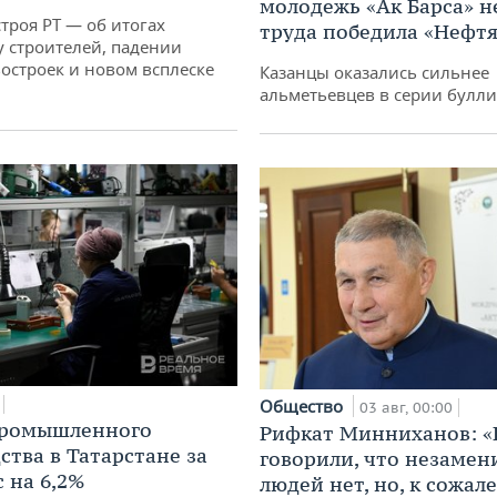
молодежь «Ак Барса» н
троя РТ — об итогах
труда победила «Нефт
у строителей, падении
остроек и новом всплеске
Казанцы оказались сильнее
альметьевцев в серии булл
Общество
03 авг, 00:00
промышленного
Рифкат Минниханов: «
ства в Татарстане за
говорили, что незаме
 на 6,2%
людей нет, но, к сожал