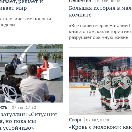
ывает, решает и
Общество
01 авг, 00:00
ивает мир
Большая история в ма
комнате
хнологические новости
недели
«Все наши вчера» Наталии 
книга о том, как история не
разрушает обычную жизнь
ость
07 авг, 17:32
затуллин: «Ситуация
Спорт
я, но пока мы
07 авг, 07:00
«Кровь с молоком»: как
 устойчиво»