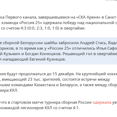
бка Первого канала, завершившемся на «СКА Арене» в Санкт
, команда «Россия 25» одержала победу над национальной 
о счетом 4:3 (0:0, 2:3, 1:0, 1:0) в овертайме.
ве сборной Белоруссии шайбы забросили Андрей Стась, Ва
Бориков, в то время как у «России 25» отличились Илья Саф
й Кузьмин и Богдан Конюшков. Решающий гол в овертайм
л нападающий Евгений Кузнецов.
ия будут продолжаться до 15 декабря. На крупнейшей хок
, вмещающей 23 тыс. зрителей, состоятся встречи между
ыми командами Казахстана и Беларуси, а также между сбо
мира КХЛ.
что в стартовом матче турнира сборная России
одержала
у
 командой легионеров КХЛ со счетом 4:1.