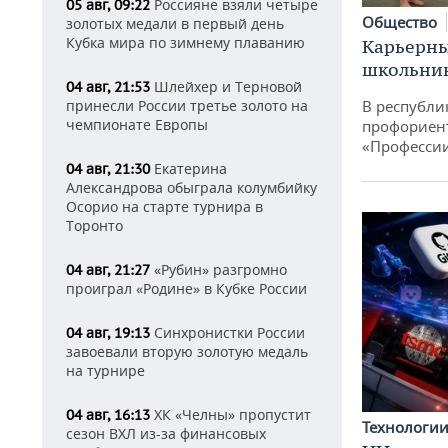
Россияне взяли четыре
05 авг, 09:22
Общество
золотых медали в первый день
Кубка мира по зимнему плаванию
Карьерны
школьни
Шлейхер и Терновой
04 авг, 21:53
принесли России третье золото на
В республи
чемпионате Европы
профориен
«Професси
Екатерина
04 авг, 21:30
Александрова обыграла колумбийку
Осорио на старте турнира в
Торонто
«Рубин» разгромно
04 авг, 21:27
проиграл «Родине» в Кубке России
Синхронистки России
04 авг, 19:13
завоевали вторую золотую медаль
на турнире
ХК «Челны» пропустит
04 авг, 16:13
Технологи
сезон ВХЛ из-за финансовых