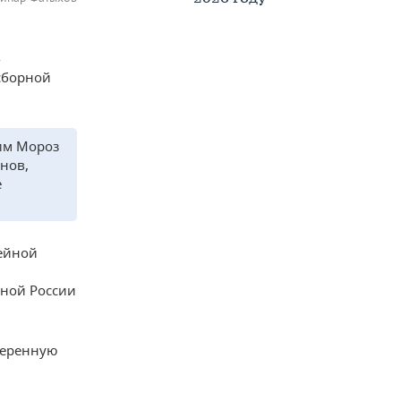
-
сборной
дим Мороз
онов,
е
кейной
рной России
веренную