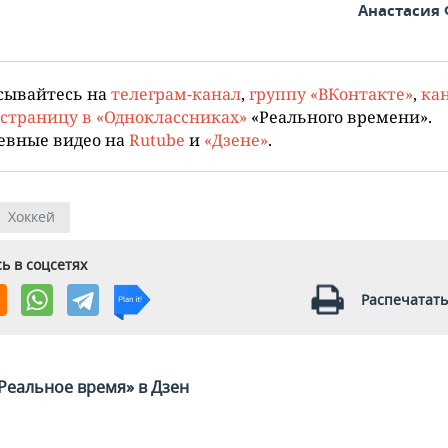
Анастасия
сывайтесь на
телеграм-канал
,
группу «ВКонтакте»
,
кан
страницу в «Одноклассниках»
«Реального времени».
евные видео на
Rutube
и
«Дзене»
.
Хоккей
ь в соцсетях
Распечатать
Реальное время» в Дзен