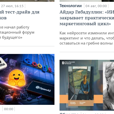
Технологии
27 июл, 16:15
04 авг, 00:00
й тест-драйв для
Айдар Гибадуллин: «ИИ
ков
закрывает практически
маркетинговый цикл»
ке начал работу
тационный форум
Как нейросети изменили ин
и будущего»
маркетинг и что делать, что
оставаться на гребне волны
и
00:00