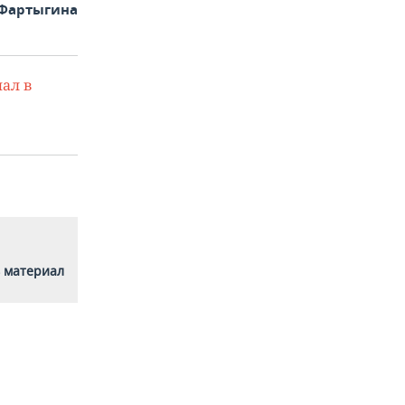
 Фартыгина
ал в
 материал