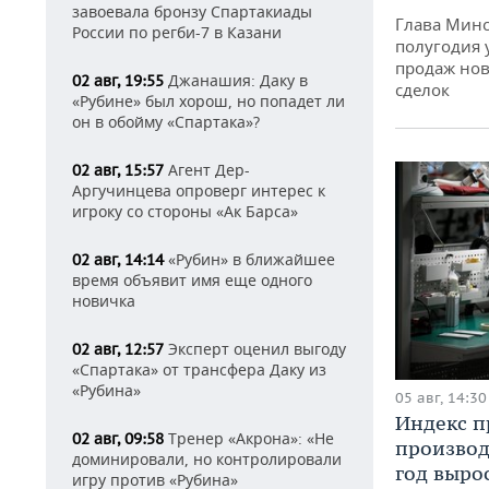
завоевала бронзу Спартакиады
Глава Минс
России по регби-7 в Казани
полугодия 
продаж нов
Джанашия: Даку в
02 авг, 19:55
сделок
«Рубине» был хорош, но попадет ли
он в обойму «Спартака»?
Агент Дер-
02 авг, 15:57
Аргучинцева опроверг интерес к
игроку со стороны «Ак Барса»
«Рубин» в ближайшее
02 авг, 14:14
время объявит имя еще одного
новичка
Эксперт оценил выгоду
02 авг, 12:57
«Спартака» от трансфера Даку из
«Рубина»
05 авг, 14:30
Индекс 
Тренер «Акрона»: «Не
02 авг, 09:58
производ
доминировали, но контролировали
год вырос
игру против «Рубина»