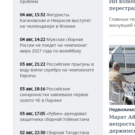
ИИ взлам
проблем
перестра
Фигуристы
04 авг, 15:32
Главные те
Кагановская и Некрасов выступят
минувшей 
на челленджере в Японии
Мужская сборная
04 авг, 14:22
России не поедет на чемпионат
мира 2027 года по волейболу
Российские прыгуны в
03 авг, 21:22
воду взяли серебро на чемпионате
Европы
Российские
03 авг, 18:16
синхронистки завоевали первое
золото ЧЕ в Париже
Недвижим
«Рубин» арендовал
03 авг, 17:05
Марат Ай
защитника сборной Узбекистана
непроста
держимся
Сборная Татарстана
02 авг, 22:30