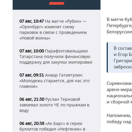
В матче Ку
На матче «Рубин» —
07 авг, 10:47
Петербурге
«Оренбург» изменят схему
Белоруссии с
парковок в связи с проведением
«Новой волны»
В соста
Парафехтовальщики
07 авг, 10:00
и Егор 
Татарстана получили финансовую
Григори
поддержку для закупки экипировки
заброси
Анвар Гатиятулин:
07 авг, 09:51
«Молодежь старается, для нас это
Соревнован
главное»
арене мира
национальн
Руслан Терновой
06 авг, 21:30
и сборной 
завоевал золото ЧЕ по прыжкам в
воду
Напомним, 
победу над
«Ак Барс» в серии
06 авг, 20:38
буллитов победил «Нефтяник» в