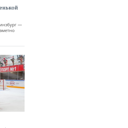
ленькой
Гинзбург —
заметно