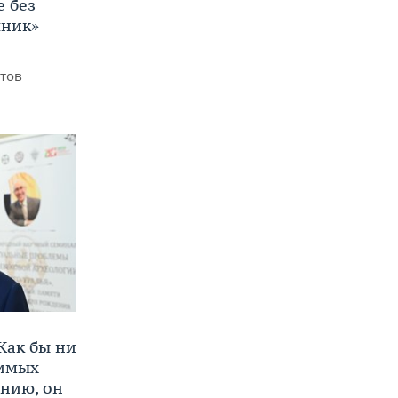
е без
яник»
итов
Как бы ни
нимых
ению, он