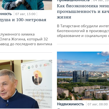
04 авг, 10
Как биоэкономика мен
промышленность и кач
нность
07 авг, 13:00
жизни
душа и 100-метровая
В Татарстане обсудили инт
биотехнологий в производс
служенного химика
образование и социальную 
 Олега Жогина, который 32
 завод до последнего винтика
Недвижимость
07 авг, 08:00