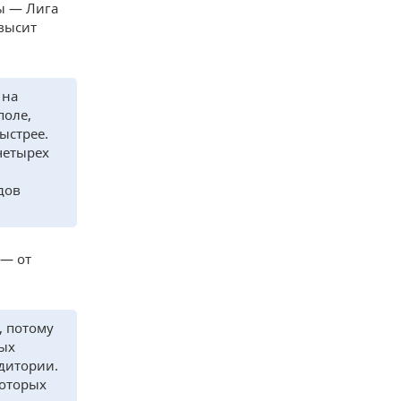
ы — Лига
овысит
 на
поле,
ыстрее.
четырех
дов
 — от
, потому
ных
удитории.
которых