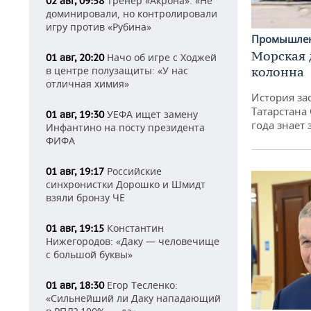
Тренер «Акрона»: «Не
02 авг, 09:58
доминировали, но контролировали
игру против «Рубина»
Промышле
Морская 
Начо об игре с Ходжей
01 авг, 20:20
в центре полузащиты: «У нас
колонна
отличная химия»
История за
Татарстана
УЕФА ищет замену
01 авг, 19:30
года знает
Инфантино на посту президента
ФИФА
Российские
01 авг, 19:17
синхронистки Дорошко и Шмидт
взяли бронзу ЧЕ
Константин
01 авг, 19:15
Нижегородов: «Даку — человечище
с большой буквы»
Егор Тесленко:
01 авг, 18:30
«Сильнейший ли Даку нападающий