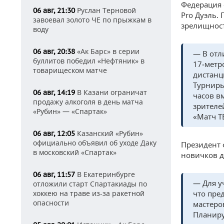
Федерация 
Руслан Терновой
06 авг, 21:30
Pro Дуэль.
завоевал золото ЧЕ по прыжкам в
зрелищност
воду
«Ак Барс» в серии
06 авг, 20:38
— В отл
буллитов победил «Нефтяник» в
17‑метр
товарищеском матче
дистанц
Турниры
В Казани ограничат
06 авг, 14:19
часов в
продажу алкоголя в день матча
зрителе
«Рубин» — «Спартак»
«Матч Т
Казанский «Рубин»
06 авг, 12:05
официально объявил об уходе Даку
Президент 
в московский «Спартак»
новичков д
В Екатеринбурге
06 авг, 11:57
— Для у
отложили старт Спартакиады по
хоккею на траве из-за ракетной
что пре
опасности
мастеро
Планиру