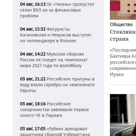
ХК «Челны» пропустит
04 авг, 16:13
сезон ВХЛ из-за финансовых
проблем
Общество
Фигуристы
04 авг, 15:32
Стеклянн
Кагановская и Некрасов выступят
страна
на челленджере в Японии
«Последнее
Мужская сборная
04 авг, 14:22
Бахтияра А
России не поедет на чемпионат
российског
мира 2027 года по волейболу
современно
Ирака
Российские прыгуны в
03 авг, 21:22
воду взяли серебро на чемпионате
Европы
Российские
03 авг, 18:16
синхронистки завоевали первое
золото ЧЕ в Париже
«Рубин» арендовал
03 авг, 17:05
защитника сборной Узбекистана