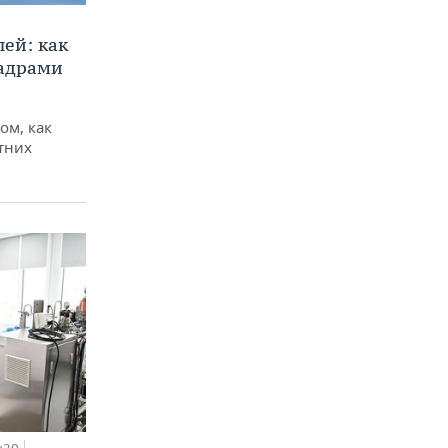
ей: как
кадрами
ом, как
тних