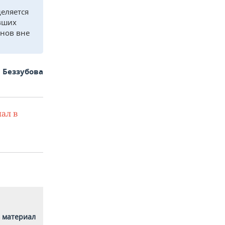
еляется
вших
енов вне
 Беззубова
ал в
 материал