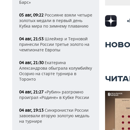
Барс»
Россияне взяли четыре
05 авг, 09:22
«
золотых медали в первый день
Кубка мира по зимнему плаванию
Шлейхер и Терновой
04 авг, 21:53
НОВО
принесли России третье золото на
чемпионате Европы
Екатерина
04 авг, 21:30
Александрова обыграла колумбийку
Осорио на старте турнира в
ЧИТА
Торонто
«Рубин» разгромно
04 авг, 21:27
проиграл «Родине» в Кубке России
Синхронистки России
04 авг, 19:13
завоевали вторую золотую медаль
на турнире