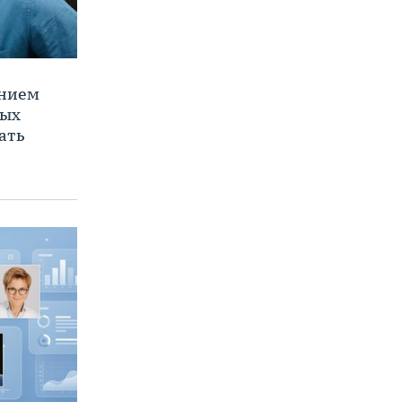
ением
ных
ать