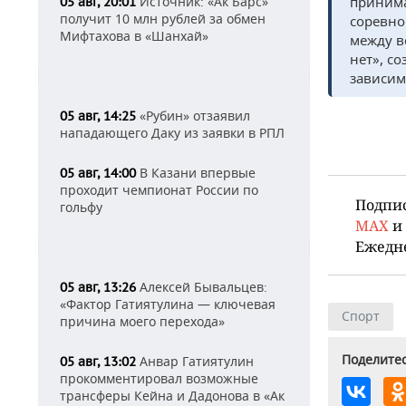
Источник: «Ак Барс»
принима
05 авг, 20:01
получит 10 млн рублей за обмен
соревно
Мифтахова в «Шанхай»
между в
нет», с
зависим
«Рубин» отзаявил
05 авг, 14:25
нападающего Даку из заявки в РПЛ
В Казани впервые
05 авг, 14:00
проходит чемпионат России по
Подпи
гольфу
MAX
и
Ежедн
Алексей Бывальцев:
05 авг, 13:26
«Фактор Гатиятулина — ключевая
Спорт
причина моего перехода»
Поделитес
Анвар Гатиятулин
05 авг, 13:02
прокомментировал возможные
трансферы Кейна и Дадонова в «Ак