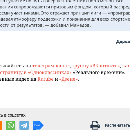
ют участие по пять совершеннолетних спортсменов. Все
вания сопровождаются призовым фондом, который распред
семи участниками. Это отражает принцип лиги — «проигра
оздавая атмосферу поддержки и признания для всех спортсм
ости от результатов, — добавил Мамедов.
Дарья
сывайтесь на
телеграм-канал
,
группу «ВКонтакте»
,
кан
страницу в «Одноклассниках»
«Реального времени».
евные видео на
Rutube
и
«Дзене»
.
ь в соцсетях
Распечатать