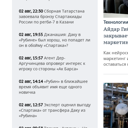
Сборная Татарстана
02 авг, 22:30
завоевала бронзу Спартакиады
Технологи
России по регби-7 в Казани
Айдар Ги
Джанашия: Даку в
02 авг, 19:55
закрывае
«Рубине» был хорош, но попадет ли
маркетин
он в обойму «Спартака»?
Как нейрос
Агент Дер-
маркетинг 
02 авг, 15:57
Аргучинцева опроверг интерес к
оставаться
игроку со стороны «Ак Барса»
«Рубин» в ближайшее
02 авг, 14:14
время объявит имя еще одного
новичка
Эксперт оценил выгоду
02 авг, 12:57
«Спартака» от трансфера Даку из
«Рубина»