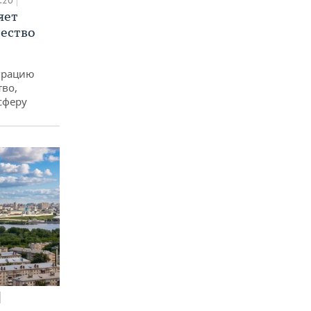
:20
яет
ество
еграцию
тво,
сферу