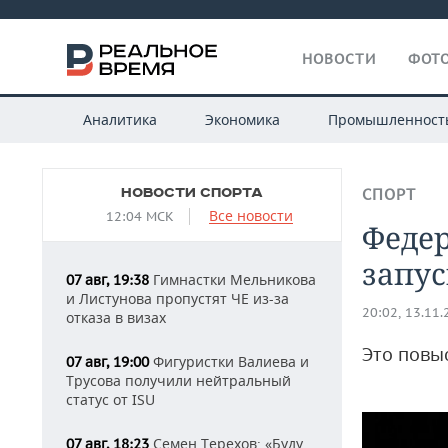
НОВОСТИ
ФОТО
Аналитика
Экономика
Промышленност
НОВОСТИ СПОРТА
СПОРТ
Все новости
12:04 МСК
Феде
запу
Гимнастки Мельникова
07 авг, 19:38
и Листунова пропустят ЧЕ из-за
20:02, 13.11
отказа в визах
Это повы
Фигуристки Валиева и
07 авг, 19:00
Трусова получили нейтральный
статус от ISU
Семен Терехов: «Буду
07 авг, 18:23