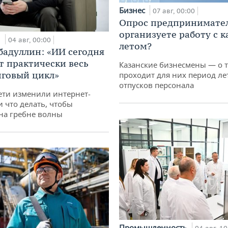
Бизнес
07 авг, 00:00
Опрос предпринимател
организуете работу с 
и
04 авг, 00:00
летом?
бадуллин: «ИИ сегодня
т практически весь
Казанские бизнесмены — о т
говый цикл»
проходит для них период ле
отпусков персонала
ети изменили интернет-
и что делать, чтобы
 на гребне волны
Промышленность