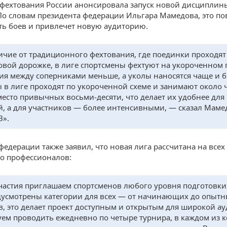
фехтования России анонсировала запуск новой дисциплин
 По словам президента федерации Ильгара Мамедова, это п
ь боев и привлечет новую аудиторию.
ичие от традиционного фехтования, где поединки проходят
овой дорожке, в лиге спортсмены фехтуют на укороченном 
ия между соперниками меньше, а уколы наносятся чаще и б
 в лиге проходят по укороченной схеме и занимают около 
место привычных восьми‑десяти, что делает их удобнее для
й, а для участников — более интенсивными, — сказал Маме
В».
федерации также заявил, что новая лига рассчитана на всех
о профессионалов:
частия приглашаем спортсменов любого уровня подготовки
дусмотрены категории для всех — от начинающих до опыт
в, это делает проект доступным и открытым для широкой а
ем проводить ежедневно по четыре турнира, в каждом из 