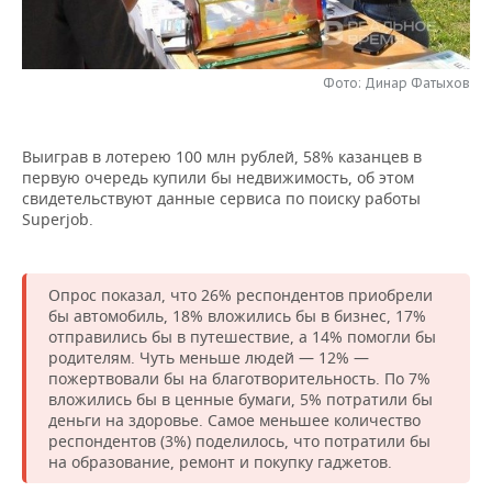
НЕФТЕХИМИЯ
РОЗНИЧНАЯ ТОРГОВЛЯ
НОВОСТИ ТЕХНОЛОГИЙ
МЕРОПРИЯТИЯ
НЕФТЬ
Фото: Динар Фатыхов
ТРАНСПОРТ
IT
НОВОСТИ МЕРОПРИЯТИЙ
СПОРТ
ОПК
УСЛУГИ
МЕДИА
ВЫЕЗДНАЯ РЕДАКЦИЯ
НОВОСТИ СПОРТА
ОБЩЕСТВО
Выиграв в лотерею 100 млн рублей, 58% казанцев в
ЭНЕРГЕТИКА
первую очередь купили бы недвижимость, об этом
ТЕЛЕКОММУНИКАЦИИ
БИЗНЕС-БРАНЧИ
ФУТБОЛ
НОВОСТИ ОБЩЕСТВА
ФОТОГАЛЕРЕЯ
свидетельствуют данные сервиса по поиску работы
Superjob.
ONLINE-КОНФЕРЕНЦИИ
ХОККЕЙ
ВЛАСТЬ
СЮЖЕТЫ
ОТКРЫТАЯ ЛЕКЦИЯ
БАСКЕТБОЛ
ИНФРАСТРУКТУРА
СПРАВОЧНИК
Опрос показал, что 26% респондентов приобрели
бы автомобиль, 18% вложились бы в бизнес, 17%
отправились бы в путешествие, а 14% помогли бы
ВОЛЕЙБОЛ
ИСТОРИЯ
СПИСОК ПЕРСОН
ПОЛНАЯ ВЕРСИЯ
родителям. Чуть меньше людей — 12% —
пожертвовали бы на благотворительность. По 7%
КИБЕРСПОРТ
КУЛЬТУРА
СПИСОК КОМПАНИЙ
вложились бы в ценные бумаги, 5% потратили бы
деньги на здоровье. Самое меньшее количество
респондентов (3%) поделилось, что потратили бы
ФИГУРНОЕ КАТАНИЕ
МЕДИЦИНА
на образование, ремонт и покупку гаджетов.