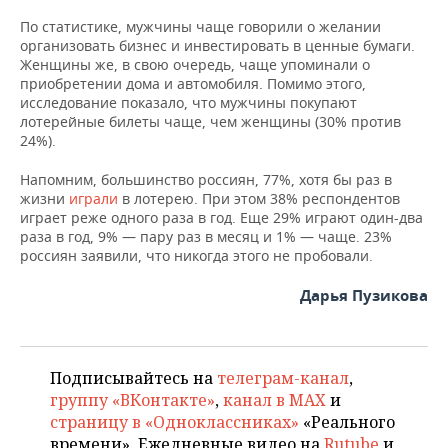
ВОДНЫЕ ВИДЫ СПОРТА
ОБРАЗОВАНИЕ
По статистике, мужчины чаще говорили о желании
организовать бизнес и инвестировать в ценные бумаги.
ХОККЕЙ С МЯЧОМ
ПРОИСШЕСТВИЯ
Женщины же, в свою очередь, чаще упоминали о
приобретении дома и автомобиля. Помимо этого,
исследование показало, что мужчины покупают
лотерейные билеты чаще, чем женщины (30% против
24%).
Напомним, большинство россиян, 77%, хотя бы раз в
жизни
играли
в лотерею. При этом 38% респондентов
играет реже одного раза в год. Еще 29% играют один-два
раза в год, 9% — пару раз в месяц и 1% — чаще. 23%
россиян заявили, что никогда этого не пробовали.
Дарья Пузикова
Подписывайтесь на
телеграм-канал
,
группу «ВКонтакте»
,
канал в MAX
и
страницу в «Одноклассниках»
«Реального
времени». Ежедневные видео на
Rutube
и