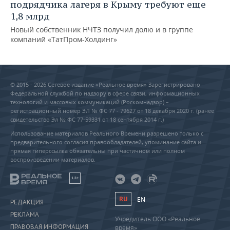
подрядчика лагеря в Крыму требуют еще
1,8 млрд
Новый собственник НЧТЗ получил долю и в группе
компаний «ТатПром-Холдинг»
© 2015 - 2026 Сетевое издание «Реальное время» Зарегистрировано
Федеральной службой по надзору в сфере связи, информационных
технологий и массовых коммуникаций (Роскомнадзор) –
регистрационный номер ЭЛ № ФС 77 - 79627 от 18 декабря 2020 г. (ранее
свидетельство Эл № ФС 77-59331 от 18 сентября 2014 г.)
Использование материалов Реального Времени разрешено только с
предварительного согласия правообладателей, упоминание сайта и
прямая гиперссылка обязательны при частичном или полном
воспроизведении материалов.
18+
RU
EN
РЕДАКЦИЯ
РЕКЛАМА
Учредитель ООО «Реальное
ПРАВОВАЯ ИНФОРМАЦИЯ
время»