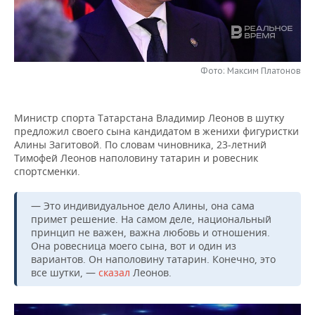
НЕФТЕХИМИЯ
РОЗНИЧНАЯ ТОРГОВЛЯ
НОВОСТИ ТЕХНОЛОГИЙ
МЕРОПРИЯТИЯ
НЕФТЬ
ТРАНСПОРТ
IT
НОВОСТИ МЕРОПРИЯТИЙ
СПОРТ
ОПК
Фото: Максим Платонов
УСЛУГИ
МЕДИА
ВЫЕЗДНАЯ РЕДАКЦИЯ
НОВОСТИ СПОРТА
ОБЩЕСТВО
ЭНЕРГЕТИКА
Министр спорта Татарстана Владимир Леонов в шутку
ТЕЛЕКОММУНИКАЦИИ
БИЗНЕС-БРАНЧИ
ФУТБОЛ
НОВОСТИ ОБЩЕСТВА
ФОТОГАЛЕРЕЯ
предложил своего сына кандидатом в женихи фигуристки
Алины Загитовой. По словам чиновника, 23-летний
ONLINE-КОНФЕРЕНЦИИ
ХОККЕЙ
ВЛАСТЬ
СЮЖЕТЫ
Тимофей Леонов наполовину татарин и ровесник
спортсменки.
ОТКРЫТАЯ ЛЕКЦИЯ
БАСКЕТБОЛ
ИНФРАСТРУКТУРА
СПРАВОЧНИК
— Это индивидуальное дело Алины, она сама
примет решение. На самом деле, национальный
ВОЛЕЙБОЛ
ИСТОРИЯ
СПИСОК ПЕРСОН
ПОЛНАЯ ВЕРСИЯ
принцип не важен, важна любовь и отношения.
Она ровесница моего сына, вот и один из
КИБЕРСПОРТ
КУЛЬТУРА
СПИСОК КОМПАНИЙ
вариантов. Он наполовину татарин. Конечно, это
все шутки, —
сказал
Леонов.
ФИГУРНОЕ КАТАНИЕ
МЕДИЦИНА