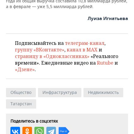
года их общая выручка составила 10,8 миллиарда рублей,
ВОДНЫЕ ВИДЫ СПОРТА
ОБРАЗОВАНИЕ
а в феврале — уже 5,5 миллиарда рублей.
ХОККЕЙ С МЯЧОМ
ПРОИСШЕСТВИЯ
Луиза Игнатьева
Подписывайтесь на
телеграм-канал
,
группу «ВКонтакте»
,
канал в MAX
и
страницу в «Одноклассниках»
«Реального
времени». Ежедневные видео на
Rutube
и
«Дзене»
.
Общество
Инфраструктура
Недвижимость
Татарстан
Поделитесь в соцсетях