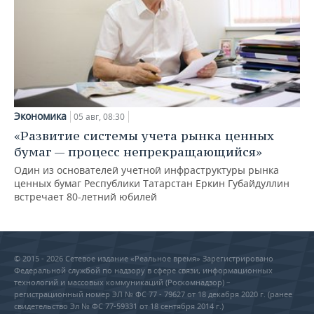
Экономика
05 авг, 08:30
«Развитие системы учета рынка ценных
бумаг — процесс непрекращающийся»
Один из основателей учетной инфраструктуры рынка
ценных бумаг Республики Татарстан Еркин Губайдуллин
встречает 80-летний юбилей
© 2015 - 2026 Сетевое издание «Реальное время» Зарегистрировано
Федеральной службой по надзору в сфере связи, информационных
технологий и массовых коммуникаций (Роскомнадзор) –
регистрационный номер ЭЛ № ФС 77 - 79627 от 18 декабря 2020 г. (ранее
свидетельство Эл № ФС 77-59331 от 18 сентября 2014 г.)