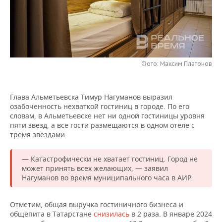
НЕФТЕХИМИЯ
РОЗНИЧНАЯ ТОРГОВЛЯ
НОВОСТИ ТЕХНОЛОГИЙ
МЕРОПРИЯТИЯ
НЕФТЬ
ТРАНСПОРТ
IT
НОВОСТИ МЕРОПРИЯТИЙ
СПОРТ
ОПК
УСЛУГИ
МЕДИА
ВЫЕЗДНАЯ РЕДАКЦИЯ
НОВОСТИ СПОРТА
ОБЩЕСТВО
Фото: Максим Платонов
ЭНЕРГЕТИКА
ТЕЛЕКОММУНИКАЦИИ
БИЗНЕС-БРАНЧИ
ФУТБОЛ
НОВОСТИ ОБЩЕСТВА
ФОТОГАЛЕРЕЯ
Глава Альметьевска Тимур Нагуманов выразил
озабоченность нехваткой гостиниц в городе. По его
ONLINE-КОНФЕРЕНЦИИ
ХОККЕЙ
ВЛАСТЬ
СЮЖЕТЫ
словам, в Альметьевске нет ни одной гостиницы уровня
пяти звезд, а все гости размещаются в одном отеле с
ОТКРЫТАЯ ЛЕКЦИЯ
БАСКЕТБОЛ
ИНФРАСТРУКТУРА
СПРАВОЧНИК
тремя звездами.
ВОЛЕЙБОЛ
ИСТОРИЯ
СПИСОК ПЕРСОН
ПОЛНАЯ ВЕРСИЯ
— Катастрофически не хватает гостиниц. Город не
может принять всех желающих, — заявил
КИБЕРСПОРТ
КУЛЬТУРА
СПИСОК КОМПАНИЙ
Нагуманов во время муниципального часа в АИР.
ФИГУРНОЕ КАТАНИЕ
МЕДИЦИНА
Отметим, общая выручка гостиничного бизнеса и
общепита в Татарстане
снизилась
в 2 раза. В январе 2024