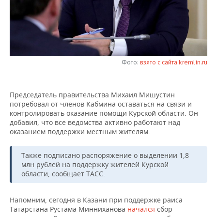
НЕФТЕХИМИЯ
РОЗНИЧНАЯ ТОРГОВЛЯ
НОВОСТИ ТЕХНОЛОГИЙ
МЕРОПРИЯТИЯ
НЕФТЬ
ТРАНСПОРТ
IT
НОВОСТИ МЕРОПРИЯТИЙ
СПОРТ
ОПК
УСЛУГИ
МЕДИА
ВЫЕЗДНАЯ РЕДАКЦИЯ
НОВОСТИ СПОРТА
ОБЩЕСТВО
Фото:
взято с сайта kremlin.ru
ЭНЕРГЕТИКА
ТЕЛЕКОММУНИКАЦИИ
БИЗНЕС-БРАНЧИ
ФУТБОЛ
НОВОСТИ ОБЩЕСТВА
ФОТОГАЛЕРЕЯ
Председатель правительства Михаил Мишустин
потребовал от членов Кабмина оставаться на связи и
ONLINE-КОНФЕРЕНЦИИ
ХОККЕЙ
ВЛАСТЬ
СЮЖЕТЫ
контролировать оказание помощи Курской области. Он
добавил, что все ведомства активно работают над
ОТКРЫТАЯ ЛЕКЦИЯ
БАСКЕТБОЛ
ИНФРАСТРУКТУРА
СПРАВОЧНИК
оказанием поддержки местным жителям.
ВОЛЕЙБОЛ
ИСТОРИЯ
СПИСОК ПЕРСОН
ПОЛНАЯ ВЕРСИЯ
Также подписано распоряжение о выделении 1,8
млн рублей на поддержку жителей Курской
КИБЕРСПОРТ
КУЛЬТУРА
СПИСОК КОМПАНИЙ
области, сообщает ТАСС.
ФИГУРНОЕ КАТАНИЕ
МЕДИЦИНА
Напомним, сегодня в Казани при поддержке раиса
Татарстана Рустама Минниханова
начался
сбор