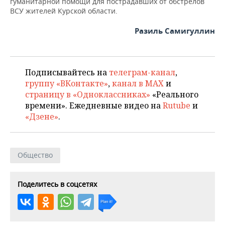
гуманитарной помощи для пострадавших от обстрелов
ВОДНЫЕ ВИДЫ СПОРТА
ОБРАЗОВАНИЕ
ВСУ жителей Курской области.
ХОККЕЙ С МЯЧОМ
ПРОИСШЕСТВИЯ
Разиль Самигуллин
Подписывайтесь на
телеграм-канал
,
группу «ВКонтакте»
,
канал в MAX
и
страницу в «Одноклассниках»
«Реального
времени». Ежедневные видео на
Rutube
и
«Дзене»
.
Общество
Поделитесь в соцсетях