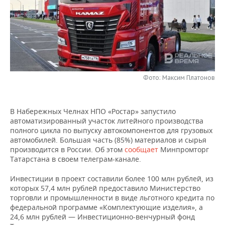
НЕФТЕХИМИЯ
РОЗНИЧНАЯ ТОРГОВЛЯ
НОВОСТИ ТЕХНОЛОГИЙ
МЕРОПРИЯТИЯ
НЕФТЬ
ТРАНСПОРТ
IT
НОВОСТИ МЕРОПРИЯТИЙ
СПОРТ
ОПК
УСЛУГИ
МЕДИА
ВЫЕЗДНАЯ РЕДАКЦИЯ
НОВОСТИ СПОРТА
ОБЩЕСТВО
ЭНЕРГЕТИКА
Фото: Максим Платонов
ТЕЛЕКОММУНИКАЦИИ
БИЗНЕС-БРАНЧИ
ФУТБОЛ
НОВОСТИ ОБЩЕСТВА
ФОТОГАЛЕРЕЯ
ONLINE-КОНФЕРЕНЦИИ
ХОККЕЙ
ВЛАСТЬ
СЮЖЕТЫ
В Набережных Челнах НПО «Ростар» запустило
автоматизированный участок литейного производства
полного цикла по выпуску автокомпонентов для грузовых
ОТКРЫТАЯ ЛЕКЦИЯ
БАСКЕТБОЛ
ИНФРАСТРУКТУРА
СПРАВОЧНИК
автомобилей. Большая часть (85%) материалов и сырья
производится в России. Об этом
сообщает
Минпромторг
ВОЛЕЙБОЛ
ИСТОРИЯ
СПИСОК ПЕРСОН
ПОЛНАЯ ВЕРСИЯ
Татарстана в своем телеграм-канале.
Инвестиции в проект составили более 100 млн рублей, из
КИБЕРСПОРТ
КУЛЬТУРА
СПИСОК КОМПАНИЙ
которых 57,4 млн рублей предоставило Министерство
торговли и промышленности в виде льготного кредита по
ФИГУРНОЕ КАТАНИЕ
МЕДИЦИНА
федеральной программе «Комплектующие изделия», а
24,6 млн рублей — Инвестиционно-венчурный фонд