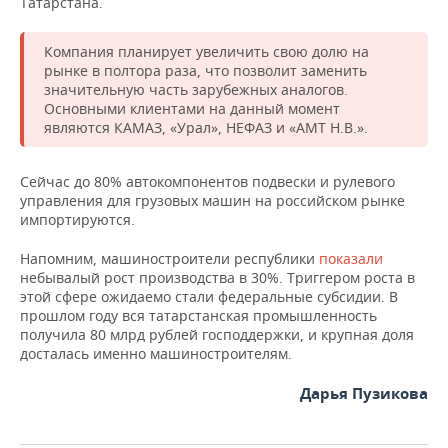
Татарстана.
ВОДНЫЕ ВИДЫ СПОРТА
ОБРАЗОВАНИЕ
ХОККЕЙ С МЯЧОМ
ПРОИСШЕСТВИЯ
Компания планирует увеличить свою долю на
рынке в полтора раза, что позволит заменить
значительную часть зарубежных аналогов.
Основными клиентами на данный момент
являются КАМАЗ, «Урал», НЕФАЗ и «АМТ Н.В.».
Сейчас до 80% автокомпонентов подвески и рулевого
управления для грузовых машин на российском рынке
импортируются.
Напомним, машиностроители республики
показали
небывалый рост производства в 30%. Триггером роста в
этой сфере ожидаемо стали федеральные субсидии. В
прошлом году вся татарстанская промышленность
получила 80 млрд рублей господдержки, и крупная доля
досталась именно машиностроителям.
Дарья Пузикова