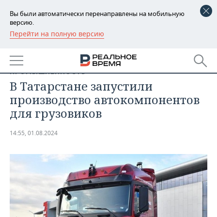
Вы были автоматически перенаправлены на мобильную
версию.
Перейти на полную версию
РЕГИОНЫ
БАШКОРТОСТАН
НОВОСТИ
ПРОМЫШЛЕННОСТЬ
ТАТАРСТАН
АНАЛИТИКА
В Татарстане запустили
производство автокомпонентов
УДМУРТИЯ
НОВОСТИ АНАЛИТИКИ
ЭКОНОМИКА
для грузовиков
ДЕКЛАРАЦИИ О ДОХОДАХ
НОВОСТИ ЭКОНОМИКИ
ПРОМЫШЛЕННОСТЬ
14:55, 01.08.2024
КОРОЛИ ГОСЗАКАЗА ПФО
ФИНАНСЫ
НОВОСТИ
НЕДВИЖИМОСТЬ
ПРОМЫШЛЕННОСТИ
ВУЗЫ ТАТАРСТАНА
БАНКИ
НОВОСТИ НЕДВИЖИМОСТИ
АВТО
АГРОПРОМ
КОМУ ПРИНАДЛЕЖАТ
БЮДЖЕТ
НОВОСТИ АВТО
БИЗНЕС
ТОРГОВЫЕ ЦЕНТРЫ
МАШИНОСТРОЕНИЕ
ТАТАРСТАНА
ИНВЕСТИЦИИ
НОВОСТИ БИЗНЕСА
ТЕХНОЛОГИИ