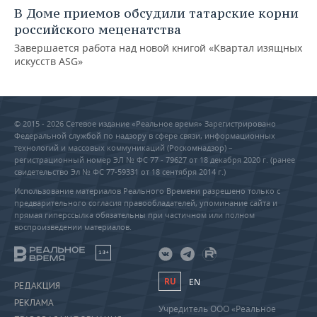
В Доме приемов обсудили татарские корни
российского меценатства
Завершается работа над новой книгой «Квартал изящных
искусств ASG»
© 2015 - 2026 Сетевое издание «Реальное время» Зарегистрировано
Федеральной службой по надзору в сфере связи, информационных
технологий и массовых коммуникаций (Роскомнадзор) –
регистрационный номер ЭЛ № ФС 77 - 79627 от 18 декабря 2020 г. (ранее
свидетельство Эл № ФС 77-59331 от 18 сентября 2014 г.)
Использование материалов Реального Времени разрешено только с
предварительного согласия правообладателей, упоминание сайта и
прямая гиперссылка обязательны при частичном или полном
воспроизведении материалов.
18+
RU
EN
РЕДАКЦИЯ
РЕКЛАМА
Учредитель ООО «Реальное