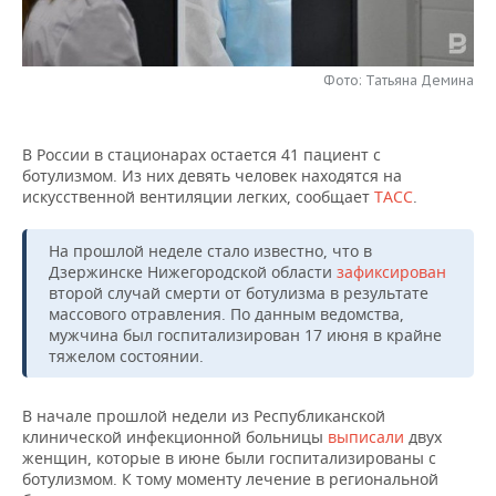
НЕФТЕХИМИЯ
РОЗНИЧНАЯ ТОРГОВЛЯ
НОВОСТИ ТЕХНОЛОГИЙ
МЕРОПРИЯТИЯ
НЕФТЬ
Фото: Татьяна Демина
ТРАНСПОРТ
IT
НОВОСТИ МЕРОПРИЯТИЙ
СПОРТ
ОПК
УСЛУГИ
МЕДИА
ВЫЕЗДНАЯ РЕДАКЦИЯ
НОВОСТИ СПОРТА
ОБЩЕСТВО
В России в стационарах остается 41 пациент с
ЭНЕРГЕТИКА
ботулизмом. Из них девять человек находятся на
ТЕЛЕКОММУНИКАЦИИ
БИЗНЕС-БРАНЧИ
ФУТБОЛ
НОВОСТИ ОБЩЕСТВА
ФОТОГАЛЕРЕЯ
искусственной вентиляции легких, сообщает
ТАСС
.
ONLINE-КОНФЕРЕНЦИИ
ХОККЕЙ
ВЛАСТЬ
СЮЖЕТЫ
На прошлой неделе стало известно, что в
Дзержинске Нижегородской области
зафиксирован
второй случай смерти от ботулизма в результате
ОТКРЫТАЯ ЛЕКЦИЯ
БАСКЕТБОЛ
ИНФРАСТРУКТУРА
СПРАВОЧНИК
массового отравления. По данным ведомства,
мужчина был госпитализирован 17 июня в крайне
ВОЛЕЙБОЛ
ИСТОРИЯ
СПИСОК ПЕРСОН
ПОЛНАЯ ВЕРСИЯ
тяжелом состоянии.
КИБЕРСПОРТ
КУЛЬТУРА
СПИСОК КОМПАНИЙ
В начале прошлой недели из Республиканской
клинической инфекционной больницы
выписали
двух
ФИГУРНОЕ КАТАНИЕ
МЕДИЦИНА
женщин, которые в июне были госпитализированы с
ботулизмом. К тому моменту лечение в региональной