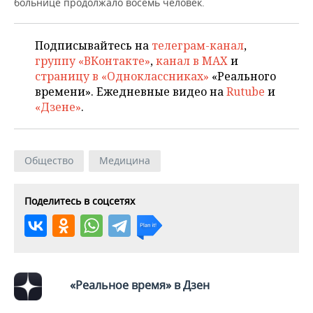
ВОДНЫЕ ВИДЫ СПОРТА
ОБРАЗОВАНИЕ
больнице продолжало восемь человек.
ХОККЕЙ С МЯЧОМ
ПРОИСШЕСТВИЯ
Подписывайтесь на
телеграм-канал
,
группу «ВКонтакте»
,
канал в MAX
и
страницу в «Одноклассниках»
«Реального
времени». Ежедневные видео на
Rutube
и
«Дзене»
.
Общество
Медицина
Поделитесь в соцсетях
«Реальное время» в Дзен