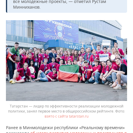
ВОДНЫЕ ВИДЫ СПОРТА
ОБРАЗОВАНИЕ
все молодежные проекты, — отметил Рустам
Минниханов.
ХОККЕЙ С МЯЧОМ
ПРОИСШЕСТВИЯ
Татарстан — лидер по эффективности реализации молодежной
политики, занял первое место в общероссийском рейтинге.
взято с сайта tatarstan.ru
Ранее в Минмолодежи республики «Реальному времени»