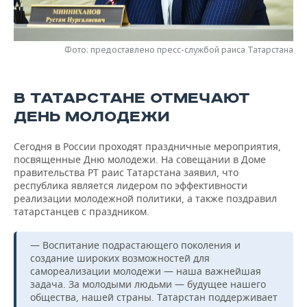
НЕФТЕХИМИЯ
РОЗНИЧНАЯ ТОРГОВЛЯ
НОВОСТИ ТЕХНОЛОГИЙ
МЕРОПРИЯТИЯ
НЕФТЬ
Фото: предоставлено пресс-службой раиса Татарстана
ТРАНСПОРТ
IT
НОВОСТИ МЕРОПРИЯТИЙ
СПОРТ
ОПК
УСЛУГИ
МЕДИА
ВЫЕЗДНАЯ РЕДАКЦИЯ
НОВОСТИ СПОРТА
ОБЩЕСТВО
В ТАТАРСТАНЕ ОТМЕЧАЮТ
ЭНЕРГЕТИКА
ДЕНЬ МОЛОДЕЖИ
ТЕЛЕКОММУНИКАЦИИ
БИЗНЕС-БРАНЧИ
ФУТБОЛ
НОВОСТИ ОБЩЕСТВА
ФОТОГАЛЕРЕЯ
Сегодня в России проходят праздничные мероприятия,
ONLINE-КОНФЕРЕНЦИИ
ХОККЕЙ
ВЛАСТЬ
СЮЖЕТЫ
посвященные Дню молодежи. На совещании в Доме
правительства РТ раис Татарстана заявил, что
ОТКРЫТАЯ ЛЕКЦИЯ
БАСКЕТБОЛ
ИНФРАСТРУКТУРА
СПРАВОЧНИК
республика является лидером по эффективности
реализации молодежной политики, а также поздравил
татарстанцев с праздником.
ВОЛЕЙБОЛ
ИСТОРИЯ
СПИСОК ПЕРСОН
ПОЛНАЯ ВЕРСИЯ
— Воспитание подрастающего поколения и
КИБЕРСПОРТ
КУЛЬТУРА
СПИСОК КОМПАНИЙ
создание широких возможностей для
самореализации молодежи — наша важнейшая
ФИГУРНОЕ КАТАНИЕ
МЕДИЦИНА
задача. За молодыми людьми — будущее нашего
общества, нашей страны. Татарстан поддерживает