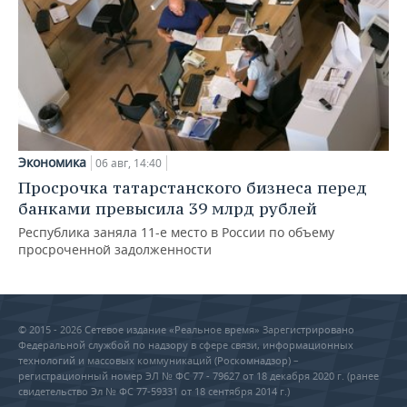
Экономика
06 авг, 14:40
Просрочка татарстанского бизнеса перед
банками превысила 39 млрд рублей
Республика заняла 11-е место в России по объему
просроченной задолженности
© 2015 - 2026 Сетевое издание «Реальное время» Зарегистрировано
Федеральной службой по надзору в сфере связи, информационных
технологий и массовых коммуникаций (Роскомнадзор) –
регистрационный номер ЭЛ № ФС 77 - 79627 от 18 декабря 2020 г. (ранее
свидетельство Эл № ФС 77-59331 от 18 сентября 2014 г.)