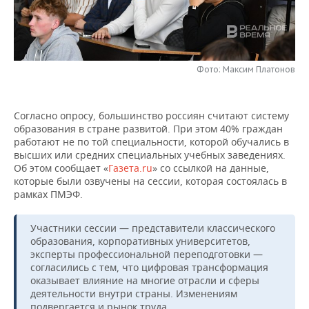
НЕФТЕХИМИЯ
РОЗНИЧНАЯ ТОРГОВЛЯ
НОВОСТИ ТЕХНОЛОГИЙ
МЕРОПРИЯТИЯ
НЕФТЬ
ТРАНСПОРТ
IT
НОВОСТИ МЕРОПРИЯТИЙ
СПОРТ
ОПК
Фото: Максим Платонов
УСЛУГИ
МЕДИА
ВЫЕЗДНАЯ РЕДАКЦИЯ
НОВОСТИ СПОРТА
ОБЩЕСТВО
ЭНЕРГЕТИКА
Согласно опросу, большинство россиян считают систему
ТЕЛЕКОММУНИКАЦИИ
БИЗНЕС-БРАНЧИ
ФУТБОЛ
НОВОСТИ ОБЩЕСТВА
ФОТОГАЛЕРЕЯ
образования в стране развитой. При этом 40% граждан
работают не по той специальности, которой обучались в
ONLINE-КОНФЕРЕНЦИИ
ХОККЕЙ
ВЛАСТЬ
СЮЖЕТЫ
высших или средних специальных учебных заведениях.
Об этом сообщает «
Газета.ru
» со ссылкой на данные,
которые были озвучены на сессии, которая состоялась в
ОТКРЫТАЯ ЛЕКЦИЯ
БАСКЕТБОЛ
ИНФРАСТРУКТУРА
СПРАВОЧНИК
рамках ПМЭФ.
ВОЛЕЙБОЛ
ИСТОРИЯ
СПИСОК ПЕРСОН
ПОЛНАЯ ВЕРСИЯ
Участники сессии — представители классического
образования, корпоративных университетов,
КИБЕРСПОРТ
КУЛЬТУРА
СПИСОК КОМПАНИЙ
эксперты профессиональной переподготовки —
согласились с тем, что цифровая трансформация
ФИГУРНОЕ КАТАНИЕ
МЕДИЦИНА
оказывает влияние на многие отрасли и сферы
деятельности внутри страны. Изменениям
подвергается и рынок труда.