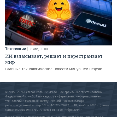
Технологии
08 авг, 00:00
ИИ взламывает, решает и перестраивает
мир
Главные технологические новости минувшей недели
© 2015 - 2026 Сетевое издание «Реальное время» Зарегистрировано
Федеральной службой по надзору в сфере связи, информационных
технологий и массовых коммуникаций (Роскомнадзор) –
регистрационный номер ЭЛ № ФС 77 - 79627 от 18 декабря 2020 г. (ранее
свидетельство Эл № ФС 77-59331 от 18 сентября 2014 г.)
Использование материалов Реального Времени разрешено только с