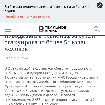
Вы были автоматически перенаправлены на мобильную
версию.
Перейти на полную версию
РЕГИОНЫ
ПРОИСШЕСТВИЯ
МЧС России за время борьбы с
БАШКОРТОСТАН
НОВОСТИ
паводками в регионах за сутки
ТАТАРСТАН
АНАЛИТИКА
эвакуировало более 5 тысяч
человек
УДМУРТИЯ
НОВОСТИ АНАЛИТИКИ
ЭКОНОМИКА
09:47, 18.04.2024
ДЕКЛАРАЦИИ О ДОХОДАХ
НОВОСТИ ЭКОНОМИКИ
ПРОМЫШЛЕННОСТЬ
В Оренбургской и Курганской областях продолжаются
КОРОЛИ ГОСЗАКАЗА ПФО
ФИНАНСЫ
НОВОСТИ
НЕДВИЖИМОСТЬ
работы по ликвидации последствий паводка, а в
ПРОМЫШЛЕННОСТИ
Тюменской области сотрудники МЧС России укрепляют и
ВУЗЫ ТАТАРСТАНА
БАНКИ
НОВОСТИ НЕДВИЖИМОСТИ
АВТО
наращивают высоту дамбы. По сообщению МЧС России, в
АГРОПРОМ
Оренбургской области с начала паводка эвакуированы
более 16 500 человек. В Орске за сутки освободилось от
КОМУ ПРИНАДЛЕЖАТ
БЮДЖЕТ
НОВОСТИ АВТО
БИЗНЕС
воды 370 жилых домов и дворов. Остаются
ТОРГОВЫЕ ЦЕНТРЫ
МАШИНОСТРОЕНИЕ
ТАТАРСТАНА
подтопленными 2 438 домов и дворов, эвакуированы 2
ИНВЕСТИЦИИ
НОВОСТИ БИЗНЕСА
ТЕХНОЛОГИИ
557 человек, из них 801 ребенок.