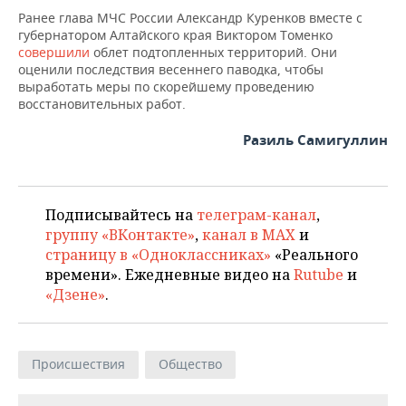
ВОДНЫЕ ВИДЫ СПОРТА
ОБРАЗОВАНИЕ
Ранее глава МЧС России Александр Куренков вместе с
губернатором Алтайского края Виктором Томенко
ХОККЕЙ С МЯЧОМ
ПРОИСШЕСТВИЯ
совершили
облет подтопленных территорий. Они
оценили последствия весеннего паводка, чтобы
выработать меры по скорейшему проведению
восстановительных работ.
Разиль Самигуллин
Подписывайтесь на
телеграм-канал
,
группу «ВКонтакте»
,
канал в MAX
и
страницу в «Одноклассниках»
«Реального
времени». Ежедневные видео на
Rutube
и
«Дзене»
.
Происшествия
Общество