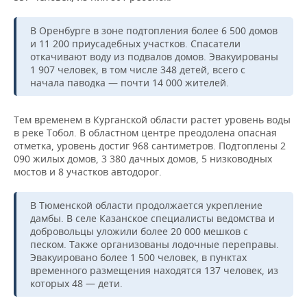
НЕФТЕХИМИЯ
РОЗНИЧНАЯ ТОРГОВЛЯ
НОВОСТИ ТЕХНОЛОГИЙ
МЕРОПРИЯТИЯ
В Оренбурге в зоне подтопления более 6 500 домов
НЕФТЬ
и 11 200 приусадебных участков. Спасатели
ТРАНСПОРТ
IT
НОВОСТИ МЕРОПРИЯТИЙ
откачивают воду из подвалов домов. Эвакуированы
СПОРТ
ОПК
1 907 человек, в том числе 348 детей, всего с
начала паводка — почти 14 000 жителей.
УСЛУГИ
МЕДИА
ВЫЕЗДНАЯ РЕДАКЦИЯ
НОВОСТИ СПОРТА
ОБЩЕСТВО
ЭНЕРГЕТИКА
Тем временем в Курганской области растет уровень воды
ТЕЛЕКОММУНИКАЦИИ
БИЗНЕС-БРАНЧИ
ФУТБОЛ
НОВОСТИ ОБЩЕСТВА
ФОТОГАЛЕРЕЯ
в реке Тобол. В областном центре преодолена опасная
отметка, уровень достиг 968 сантиметров. Подтоплены 2
ONLINE-КОНФЕРЕНЦИИ
ХОККЕЙ
ВЛАСТЬ
СЮЖЕТЫ
090 жилых домов, 3 380 дачных домов, 5 низководных
мостов и 8 участков автодорог.
ОТКРЫТАЯ ЛЕКЦИЯ
БАСКЕТБОЛ
ИНФРАСТРУКТУРА
СПРАВОЧНИК
В Тюменской области продолжается укрепление
ВОЛЕЙБОЛ
ИСТОРИЯ
СПИСОК ПЕРСОН
ПОЛНАЯ ВЕРСИЯ
дамбы. В селе Казанское специалисты ведомства и
добровольцы уложили более 20 000 мешков с
песком. Также организованы лодочные переправы.
КИБЕРСПОРТ
КУЛЬТУРА
СПИСОК КОМПАНИЙ
Эвакуировано более 1 500 человек, в пунктах
временного размещения находятся 137 человек, из
ФИГУРНОЕ КАТАНИЕ
МЕДИЦИНА
которых 48 — дети.