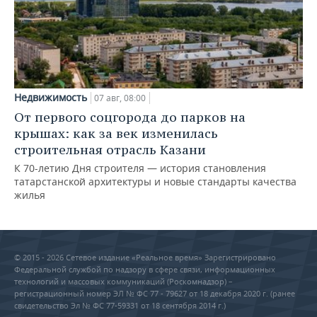
Недвижимость
07 авг, 08:00
От первого соцгорода до парков на
крышах: как за век изменилась
строительная отрасль Казани
К 70-летию Дня строителя — история становления
татарстанской архитектуры и новые стандарты качества
жилья
© 2015 - 2026 Сетевое издание «Реальное время» Зарегистрировано
Федеральной службой по надзору в сфере связи, информационных
технологий и массовых коммуникаций (Роскомнадзор) –
регистрационный номер ЭЛ № ФС 77 - 79627 от 18 декабря 2020 г. (ранее
свидетельство Эл № ФС 77-59331 от 18 сентября 2014 г.)