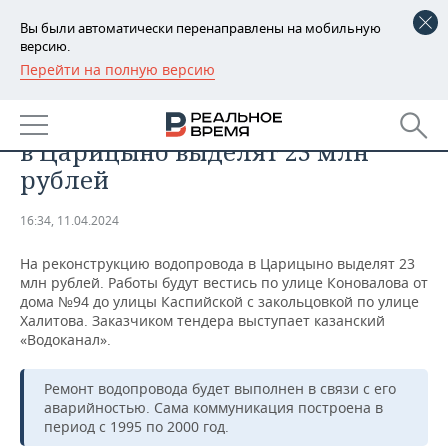
Вы были автоматически перенаправлены на мобильную
версию.
Перейти на полную версию
РЕГИОНЫ
ОБЩЕСТВО
На реконструкцию водопровода
БАШКОРТОСТАН
НОВОСТИ
в Царицыно выделят 23 млн
ТАТАРСТАН
АНАЛИТИКА
рублей
УДМУРТИЯ
НОВОСТИ АНАЛИТИКИ
ЭКОНОМИКА
16:34, 11.04.2024
ДЕКЛАРАЦИИ О ДОХОДАХ
НОВОСТИ ЭКОНОМИКИ
ПРОМЫШЛЕННОСТЬ
На реконструкцию водопровода в Царицыно выделят 23
млн рублей. Работы будут вестись по улице Коновалова от
КОРОЛИ ГОСЗАКАЗА ПФО
ФИНАНСЫ
НОВОСТИ
НЕДВИЖИМОСТЬ
дома №94 до улицы Каспийской с закольцовкой по улице
ПРОМЫШЛЕННОСТИ
Халитова. Заказчиком тендера выступает казанский
«Водоканал».
ВУЗЫ ТАТАРСТАНА
БАНКИ
НОВОСТИ НЕДВИЖИМОСТИ
АВТО
АГРОПРОМ
Ремонт водопровода будет выполнен в связи с его
КОМУ ПРИНАДЛЕЖАТ
БЮДЖЕТ
НОВОСТИ АВТО
БИЗНЕС
ТОРГОВЫЕ ЦЕНТРЫ
МАШИНОСТРОЕНИЕ
аварийностью. Сама коммуникация построена в
ТАТАРСТАНА
период с 1995 по 2000 год.
ИНВЕСТИЦИИ
НОВОСТИ БИЗНЕСА
ТЕХНОЛОГИИ