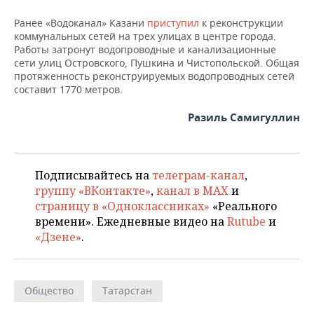
НЕФТЕХИМИЯ
Ранее «Водоканал» Казани
приступил
к реконструкции
РОЗНИЧНАЯ ТОРГОВЛЯ
НОВОСТИ ТЕХНОЛОГИЙ
МЕРОПРИЯТИЯ
коммунальных сетей на трех улицах в центре города.
НЕФТЬ
Работы затронут водопроводные и канализационные
ТРАНСПОРТ
IT
НОВОСТИ МЕРОПРИЯТИЙ
СПОРТ
сети улиц Островского, Пушкина и Чистопольской. Общая
ОПК
протяженность реконструируемых водопроводных сетей
составит 1770 метров.
УСЛУГИ
МЕДИА
ВЫЕЗДНАЯ РЕДАКЦИЯ
НОВОСТИ СПОРТА
ОБЩЕСТВО
ЭНЕРГЕТИКА
Разиль Самигуллин
ТЕЛЕКОММУНИКАЦИИ
БИЗНЕС-БРАНЧИ
ФУТБОЛ
НОВОСТИ ОБЩЕСТВА
ФОТОГАЛЕРЕЯ
ONLINE-КОНФЕРЕНЦИИ
ХОККЕЙ
ВЛАСТЬ
СЮЖЕТЫ
Подписывайтесь на
телеграм-канал
,
ОТКРЫТАЯ ЛЕКЦИЯ
БАСКЕТБОЛ
ИНФРАСТРУКТУРА
СПРАВОЧНИК
группу «ВКонтакте»
,
канал в MAX
и
страницу в «Одноклассниках»
«Реального
ВОЛЕЙБОЛ
ИСТОРИЯ
СПИСОК ПЕРСОН
ПОЛНАЯ ВЕРСИЯ
времени». Ежедневные видео на
Rutube
и
«Дзене»
.
КИБЕРСПОРТ
КУЛЬТУРА
СПИСОК КОМПАНИЙ
ФИГУРНОЕ КАТАНИЕ
МЕДИЦИНА
Общество
Татарстан