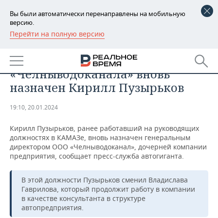
Вы были автоматически перенаправлены на мобильную
версию.
Перейти на полную версию
РЕГИОНЫ
ПРОМЫШЛЕННОСТЬ
Гендиректором
БАШКОРТОСТАН
НОВОСТИ
«Челныводоканала» вновь
ТАТАРСТАН
АНАЛИТИКА
назначен Кирилл Пузырьков
УДМУРТИЯ
НОВОСТИ АНАЛИТИКИ
ЭКОНОМИКА
19:10, 20.01.2024
ДЕКЛАРАЦИИ О ДОХОДАХ
НОВОСТИ ЭКОНОМИКИ
ПРОМЫШЛЕННОСТЬ
Кирилл Пузырьков, ранее работавший на руководящих
должностях в КАМАЗе, вновь назначен генеральным
КОРОЛИ ГОСЗАКАЗА ПФО
ФИНАНСЫ
НОВОСТИ
НЕДВИЖИМОСТЬ
директором ООО «Челныводоканал», дочерней компании
ПРОМЫШЛЕННОСТИ
предприятия, сообщает пресс-служба автогиганта.
ВУЗЫ ТАТАРСТАНА
БАНКИ
НОВОСТИ НЕДВИЖИМОСТИ
АВТО
АГРОПРОМ
В этой должности Пузырьков сменил Владислава
Гаврилова, который продолжит работу в компании
КОМУ ПРИНАДЛЕЖАТ
БЮДЖЕТ
НОВОСТИ АВТО
БИЗНЕС
ТОРГОВЫЕ ЦЕНТРЫ
МАШИНОСТРОЕНИЕ
в качестве консультанта в структуре
ТАТАРСТАНА
автопредприятия.
ИНВЕСТИЦИИ
НОВОСТИ БИЗНЕСА
ТЕХНОЛОГИИ