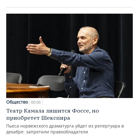
Общество
00:00
Театр Камала лишится Фоссе, но
приобретет Шекспира
Пьеса норвежского драматурга уйдет из репертуара в
декабре: запретили правообладатели