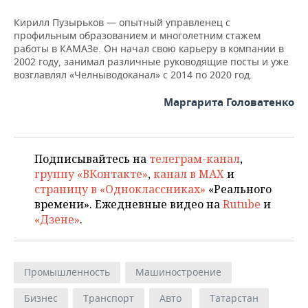
НЕФТЕХИМИЯ
Кирилл Пузырьков — опытный управленец с
РОЗНИЧНАЯ ТОРГОВЛЯ
НОВОСТИ ТЕХНОЛОГИЙ
МЕРОПРИЯТИЯ
профильным образованием и многолетним стажем
НЕФТЬ
работы в КАМАЗе. Он начал свою карьеру в компании в
ТРАНСПОРТ
IT
НОВОСТИ МЕРОПРИЯТИЙ
СПОРТ
2002 году, занимал различные руководящие посты и уже
ОПК
возглавлял «Челныводоканал» с 2014 по 2020 год.
УСЛУГИ
МЕДИА
ВЫЕЗДНАЯ РЕДАКЦИЯ
НОВОСТИ СПОРТА
ОБЩЕСТВО
ЭНЕРГЕТИКА
Маргарита Головатенко
ТЕЛЕКОММУНИКАЦИИ
БИЗНЕС-БРАНЧИ
ФУТБОЛ
НОВОСТИ ОБЩЕСТВА
ФОТОГАЛЕРЕЯ
ONLINE-КОНФЕРЕНЦИИ
ХОККЕЙ
ВЛАСТЬ
СЮЖЕТЫ
Подписывайтесь на
телеграм-канал
,
группу «ВКонтакте»
,
канал в MAX
и
ОТКРЫТАЯ ЛЕКЦИЯ
БАСКЕТБОЛ
ИНФРАСТРУКТУРА
СПРАВОЧНИК
страницу в «Одноклассниках»
«Реального
времени». Ежедневные видео на
Rutube
и
ВОЛЕЙБОЛ
ИСТОРИЯ
СПИСОК ПЕРСОН
ПОЛНАЯ ВЕРСИЯ
«Дзене»
.
КИБЕРСПОРТ
КУЛЬТУРА
СПИСОК КОМПАНИЙ
Промышленность
Машиностроение
ФИГУРНОЕ КАТАНИЕ
МЕДИЦИНА
Бизнес
Транспорт
Авто
Татарстан