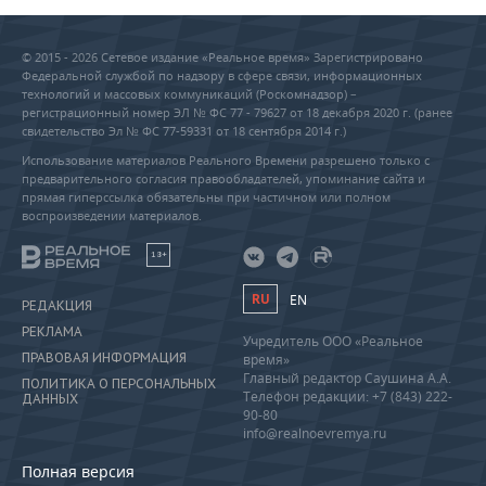
© 2015 - 2026 Сетевое издание «Реальное время» Зарегистрировано
Федеральной службой по надзору в сфере связи, информационных
технологий и массовых коммуникаций (Роскомнадзор) –
регистрационный номер ЭЛ № ФС 77 - 79627 от 18 декабря 2020 г. (ранее
свидетельство Эл № ФС 77-59331 от 18 сентября 2014 г.)
Использование материалов Реального Времени разрешено только с
предварительного согласия правообладателей, упоминание сайта и
прямая гиперссылка обязательны при частичном или полном
воспроизведении материалов.
18+
RU
EN
РЕДАКЦИЯ
РЕКЛАМА
Учредитель ООО «Реальное
ПРАВОВАЯ ИНФОРМАЦИЯ
время»
Главный редактор Саушина А.А.
ПОЛИТИКА О ПЕРСОНАЛЬНЫХ
Телефон редакции: +7 (843) 222-
ДАННЫХ
90-80
info@realnoevremya.ru
Полная версия