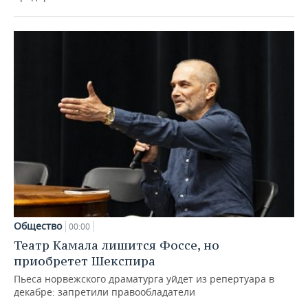
Общество
00:00
Театр Камала лишится Фоссе, но
приобретет Шекспира
Пьеса норвежского драматурга уйдет из репертуара в
декабре: запретили правообладатели