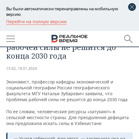
Вы были автоматически перенаправлены на мобильную
версию.
Перейти на полную версию
РЕГИОНЫ
ЭКОНОМИКА
Наталья Зубаревич: проблема
БАШКОРТОСТАН
НОВОСТИ
рабочей силы не решится до
ТАТАРСТАН
АНАЛИТИКА
конца 2030 года
УДМУРТИЯ
НОВОСТИ АНАЛИТИКИ
ЭКОНОМИКА
15:02, 18.01.2024
ДЕКЛАРАЦИИ О ДОХОДАХ
НОВОСТИ ЭКОНОМИКИ
ПРОМЫШЛЕННОСТЬ
Экономист, профессор кафедры экономической и
социальной географии России географического
КОРОЛИ ГОСЗАКАЗА ПФО
ФИНАНСЫ
НОВОСТИ
НЕДВИЖИМОСТЬ
факультета МГУ Наталья Зубаревич заявила, что
ПРОМЫШЛЕННОСТИ
проблема рабочей силы не решится до конца 2030 года.
ВУЗЫ ТАТАРСТАНА
БАНКИ
НОВОСТИ НЕДВИЖИМОСТИ
АВТО
По ее словам, человеческие ресурсы «затухают» в
АГРОПРОМ
сельской местности страны. Для преодоления дефицита
КОМУ ПРИНАДЛЕЖАТ
БЮДЖЕТ
НОВОСТИ АВТО
БИЗНЕС
она предложила искать силы в Узбекистане.
ТОРГОВЫЕ ЦЕНТРЫ
МАШИНОСТРОЕНИЕ
ТАТАРСТАНА
ИНВЕСТИЦИИ
НОВОСТИ БИЗНЕСА
ТЕХНОЛОГИИ
— Учите узбекский, вам легко, — заключила она на