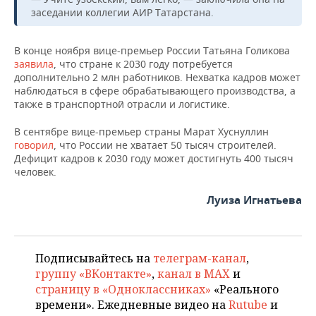
НЕФТЕХИМИЯ
заседании коллегии АИР Татарстана.
РОЗНИЧНАЯ ТОРГОВЛЯ
НОВОСТИ ТЕХНОЛОГИЙ
МЕРОПРИЯТИЯ
НЕФТЬ
В конце ноября вице-премьер России Татьяна Голикова
ТРАНСПОРТ
IT
НОВОСТИ МЕРОПРИЯТИЙ
СПОРТ
заявила
, что стране к 2030 году потребуется
ОПК
дополнительно 2 млн работников. Нехватка кадров может
наблюдаться в сфере обрабатывающего производства, а
УСЛУГИ
МЕДИА
ВЫЕЗДНАЯ РЕДАКЦИЯ
НОВОСТИ СПОРТА
ОБЩЕСТВО
ЭНЕРГЕТИКА
также в транспортной отрасли и логистике.
ТЕЛЕКОММУНИКАЦИИ
БИЗНЕС-БРАНЧИ
ФУТБОЛ
НОВОСТИ ОБЩЕСТВА
ФОТОГАЛЕРЕЯ
В сентябре вице-премьер страны Марат Хуснуллин
говорил
, что России не хватает 50 тысяч строителей.
ONLINE-КОНФЕРЕНЦИИ
ХОККЕЙ
ВЛАСТЬ
СЮЖЕТЫ
Дефицит кадров к 2030 году может достигнуть 400 тысяч
человек.
ОТКРЫТАЯ ЛЕКЦИЯ
БАСКЕТБОЛ
ИНФРАСТРУКТУРА
СПРАВОЧНИК
Луиза Игнатьева
ВОЛЕЙБОЛ
ИСТОРИЯ
СПИСОК ПЕРСОН
ПОЛНАЯ ВЕРСИЯ
КИБЕРСПОРТ
КУЛЬТУРА
СПИСОК КОМПАНИЙ
Подписывайтесь на
телеграм-канал
,
группу «ВКонтакте»
,
канал в MAX
и
ФИГУРНОЕ КАТАНИЕ
МЕДИЦИНА
страницу в «Одноклассниках»
«Реального
времени». Ежедневные видео на
Rutube
и