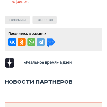
ВОДНЫЕ ВИДЫ СПОРТА
ОБРАЗОВАНИЕ
«Дзене»
.
ХОККЕЙ С МЯЧОМ
ПРОИСШЕСТВИЯ
Экономика
Татарстан
Поделитесь в соцсетях
«Реальное время» в Дзен
НОВОСТИ ПАРТНЕРОВ