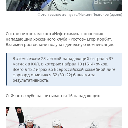
НЕФТЕХИМИЯ
РОЗНИЧНАЯ ТОРГОВЛЯ
НОВОСТИ ТЕХНОЛОГИЙ
МЕРОПРИЯТИЯ
НЕФТЬ
Фото: realnoevremya.ru/Максим Платонов (архив)
ТРАНСПОРТ
IT
НОВОСТИ МЕРОПРИЯТИЙ
СПОРТ
ОПК
Состав нижнекамского «Нефтехимика» пополнил
УСЛУГИ
МЕДИА
ВЫЕЗДНАЯ РЕДАКЦИЯ
НОВОСТИ СПОРТА
ОБЩЕСТВО
нападающий хоккейного клуба «Ростов» Егор Корбит.
ЭНЕРГЕТИКА
Взаимен ростовчане получат денежную компенсацию.
ТЕЛЕКОММУНИКАЦИИ
БИЗНЕС-БРАНЧИ
ФУТБОЛ
НОВОСТИ ОБЩЕСТВА
ФОТОГАЛЕРЕЯ
В этом сезоне 23-летний нападающий сыграл в 37
ONLINE-КОНФЕРЕНЦИИ
ХОККЕЙ
ВЛАСТЬ
СЮЖЕТЫ
матчах в КХЛ, в которых набрал 19 (15+4) очков.
Всего в 122 играх во Всероссийской хоккейной лиге
форвард отметился 52 (30+22) баллами за
ОТКРЫТАЯ ЛЕКЦИЯ
БАСКЕТБОЛ
ИНФРАСТРУКТУРА
СПРАВОЧНИК
результативность.
ВОЛЕЙБОЛ
ИСТОРИЯ
СПИСОК ПЕРСОН
ПОЛНАЯ ВЕРСИЯ
Сейчас в клубе насчитывается 16 нападающих.
КИБЕРСПОРТ
КУЛЬТУРА
СПИСОК КОМПАНИЙ
ФИГУРНОЕ КАТАНИЕ
МЕДИЦИНА