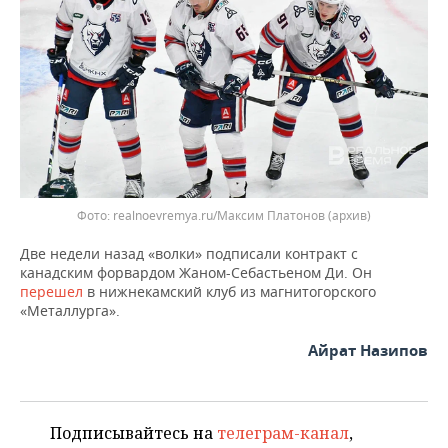
ВОДНЫЕ ВИДЫ СПОРТА
ОБРАЗОВАНИЕ
ХОККЕЙ С МЯЧОМ
ПРОИСШЕСТВИЯ
realnoevremya.ru/Максим Платонов (архив)
Две недели назад «волки» подписали контракт с
канадским форвардом Жаном-Себастьеном Ди. Он
перешел
в нижнекамский клуб из магнитогорского
«Металлурга».
Айрат Назипов
Подписывайтесь на
телеграм-канал
,