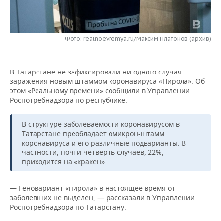
НЕФТЕХИМИЯ
РОЗНИЧНАЯ ТОРГОВЛЯ
НОВОСТИ ТЕХНОЛОГИЙ
МЕРОПРИЯТИЯ
НЕФТЬ
Фото: realnoevremya.ru/Максим Платонов (архив)
ТРАНСПОРТ
IT
НОВОСТИ МЕРОПРИЯТИЙ
СПОРТ
ОПК
УСЛУГИ
МЕДИА
ВЫЕЗДНАЯ РЕДАКЦИЯ
НОВОСТИ СПОРТА
ОБЩЕСТВО
ЭНЕРГЕТИКА
В Татарстане не зафиксировали ни одного случая
заражения новым штаммом коронавируса «Пирола». Об
ТЕЛЕКОММУНИКАЦИИ
БИЗНЕС-БРАНЧИ
ФУТБОЛ
НОВОСТИ ОБЩЕСТВА
ФОТОГАЛЕРЕЯ
этом «Реальному времени» сообщили в Управлении
Роспотребнадзора по республике.
ONLINE-КОНФЕРЕНЦИИ
ХОККЕЙ
ВЛАСТЬ
СЮЖЕТЫ
В структуре заболеваемости коронавирусом в
ОТКРЫТАЯ ЛЕКЦИЯ
БАСКЕТБОЛ
ИНФРАСТРУКТУРА
СПРАВОЧНИК
Татарстане преобладает омикрон-штамм
коронавируса и его различные подварианты. В
частности, почти четверть случаев, 22%,
ВОЛЕЙБОЛ
ИСТОРИЯ
СПИСОК ПЕРСОН
ПОЛНАЯ ВЕРСИЯ
приходится на «кракен».
КИБЕРСПОРТ
КУЛЬТУРА
СПИСОК КОМПАНИЙ
— Геновариант «пирола» в настоящее время от
заболевших не выделен, — рассказали в Управлении
ФИГУРНОЕ КАТАНИЕ
МЕДИЦИНА
Роспотребнадзора по Татарстану.