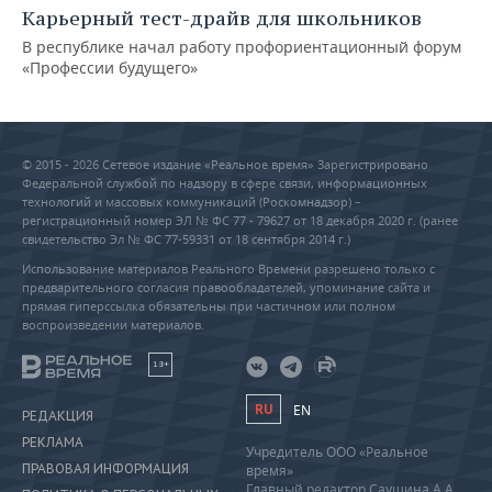
Карьерный тест-драйв для школьников
В республике начал работу профориентационный форум
«Профессии будущего»
© 2015 - 2026 Сетевое издание «Реальное время» Зарегистрировано
Федеральной службой по надзору в сфере связи, информационных
технологий и массовых коммуникаций (Роскомнадзор) –
регистрационный номер ЭЛ № ФС 77 - 79627 от 18 декабря 2020 г. (ранее
свидетельство Эл № ФС 77-59331 от 18 сентября 2014 г.)
Использование материалов Реального Времени разрешено только с
предварительного согласия правообладателей, упоминание сайта и
прямая гиперссылка обязательны при частичном или полном
воспроизведении материалов.
18+
RU
EN
РЕДАКЦИЯ
РЕКЛАМА
Учредитель ООО «Реальное
ПРАВОВАЯ ИНФОРМАЦИЯ
время»
Главный редактор Саушина А.А.