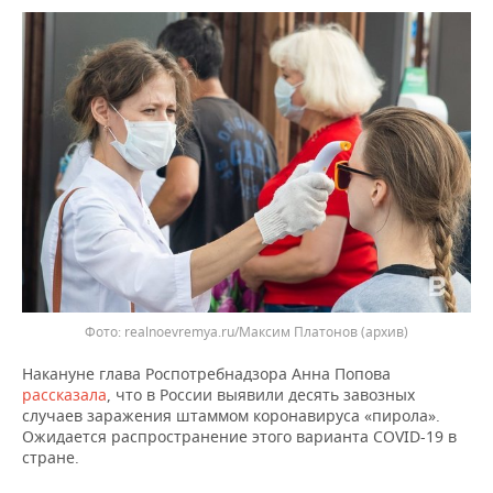
ВОДНЫЕ ВИДЫ СПОРТА
ОБРАЗОВАНИЕ
ХОККЕЙ С МЯЧОМ
ПРОИСШЕСТВИЯ
realnoevremya.ru/Максим Платонов (архив)
Накануне глава Роспотребнадзора Анна Попова
рассказала
, что в России выявили десять завозных
случаев заражения штаммом коронавируса «пирола».
Ожидается распространение этого варианта COVID-19 в
стране.