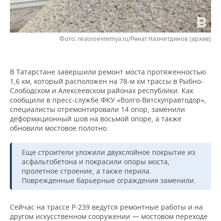
НЕФТЕХИМИЯ
РОЗНИЧНАЯ ТОРГОВЛЯ
НОВОСТИ ТЕХНОЛОГИЙ
МЕРОПРИЯТИЯ
НЕФТЬ
Фото: realnoevremya.ru/Ринат Назметдинов (архив)
ТРАНСПОРТ
IT
НОВОСТИ МЕРОПРИЯТИЙ
СПОРТ
ОПК
УСЛУГИ
МЕДИА
ВЫЕЗДНАЯ РЕДАКЦИЯ
НОВОСТИ СПОРТА
ОБЩЕСТВО
ЭНЕРГЕТИКА
В Татарстане завершили ремонт моста протяженностью
1,6 км, который расположен на 78-м км трассы в Рыбно-
ТЕЛЕКОММУНИКАЦИИ
БИЗНЕС-БРАНЧИ
ФУТБОЛ
НОВОСТИ ОБЩЕСТВА
ФОТОГАЛЕРЕЯ
Слободском и Алексеевском районах республики. Как
сообщили в пресс-службе ФКУ «Волго-Вятскуправтодор»,
ONLINE-КОНФЕРЕНЦИИ
ХОККЕЙ
ВЛАСТЬ
СЮЖЕТЫ
специалисты отремонтировали 14 опор, заменили
деформационный шов на восьмой опоре, а также
обновили мостовое полотно.
ОТКРЫТАЯ ЛЕКЦИЯ
БАСКЕТБОЛ
ИНФРАСТРУКТУРА
СПРАВОЧНИК
Еще строители уложили двухслойное покрытие из
ВОЛЕЙБОЛ
ИСТОРИЯ
СПИСОК ПЕРСОН
ПОЛНАЯ ВЕРСИЯ
асфальтобетона и покрасили опоры моста,
пролетное строение, а также перила.
КИБЕРСПОРТ
КУЛЬТУРА
СПИСОК КОМПАНИЙ
Поврежденные барьерные ограждения заменили.
ФИГУРНОЕ КАТАНИЕ
МЕДИЦИНА
Сейчас на трассе Р-239 ведутся ремонтные работы и на
другом искусственном сооружении — мостовом переходе