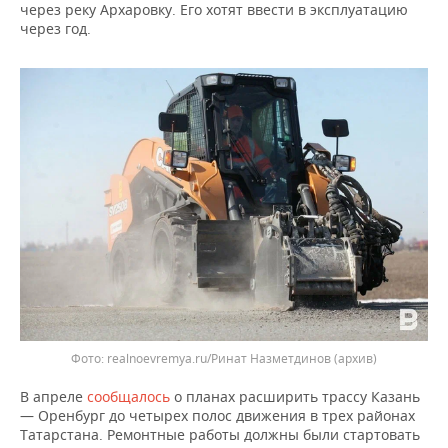
ВОДНЫЕ ВИДЫ СПОРТА
ОБРАЗОВАНИЕ
через реку Архаровку. Его хотят ввести в эксплуатацию
через год.
ХОККЕЙ С МЯЧОМ
ПРОИСШЕСТВИЯ
realnoevremya.ru/Ринат Назметдинов (архив)
В апреле
сообщалось
о планах расширить трассу Казань
— Оренбург до четырех полос движения в трех районах
Татарстана. Ремонтные работы должны были стартовать