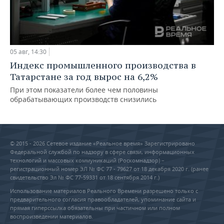
05 авг, 14:30
Индекс промышленного производства в
Татарстане за год вырос на 6,2%
При этом показатели более чем половины
обрабатывающих производств снизились
© 2015 - 2026 Сетевое издание «Реальное время» Зарегистрировано
Федеральной службой по надзору в сфере связи, информационных
технологий и массовых коммуникаций (Роскомнадзор) –
регистрационный номер ЭЛ № ФС 77 - 79627 от 18 декабря 2020 г. (ранее
свидетельство Эл № ФС 77-59331 от 18 сентября 2014 г.)
Использование материалов Реального Времени разрешено только с
предварительного согласия правообладателей, упоминание сайта и
прямая гиперссылка обязательны при частичном или полном
воспроизведении материалов.