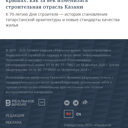
крышах: как за век изменилась
строительная отрасль Казани
К 70-летию Дня строителя — история становления
татарстанской архитектуры и новые стандарты качества
жилья
© 2015 - 2026 Сетевое издание «Реальное время» Зарегистрировано
Федеральной службой по надзору в сфере связи, информационных
технологий и массовых коммуникаций (Роскомнадзор) –
регистрационный номер ЭЛ № ФС 77 - 79627 от 18 декабря 2020 г. (ранее
свидетельство Эл № ФС 77-59331 от 18 сентября 2014 г.)
Использование материалов Реального Времени разрешено только с
предварительного согласия правообладателей, упоминание сайта и
прямая гиперссылка обязательны при частичном или полном
воспроизведении материалов.
18+
RU
EN
РЕДАКЦИЯ
РЕКЛАМА
Учредитель ООО «Реальное