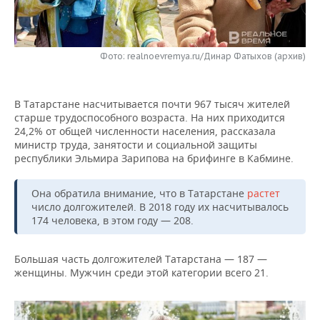
НЕФТЕХИМИЯ
РОЗНИЧНАЯ ТОРГОВЛЯ
НОВОСТИ ТЕХНОЛОГИЙ
МЕРОПРИЯТИЯ
НЕФТЬ
Фото: realnoevremya.ru/Динар Фатыхов (архив)
ТРАНСПОРТ
IT
НОВОСТИ МЕРОПРИЯТИЙ
СПОРТ
ОПК
УСЛУГИ
МЕДИА
ВЫЕЗДНАЯ РЕДАКЦИЯ
НОВОСТИ СПОРТА
ОБЩЕСТВО
ЭНЕРГЕТИКА
В Татарстане насчитывается почти 967 тысяч жителей
старше трудоспособного возраста. На них приходится
ТЕЛЕКОММУНИКАЦИИ
БИЗНЕС-БРАНЧИ
ФУТБОЛ
НОВОСТИ ОБЩЕСТВА
ФОТОГАЛЕРЕЯ
24,2% от общей численности населения, рассказала
министр труда, занятости и социальной защиты
ONLINE-КОНФЕРЕНЦИИ
ХОККЕЙ
ВЛАСТЬ
СЮЖЕТЫ
республики Эльмира Зарипова на брифинге в Кабмине.
ОТКРЫТАЯ ЛЕКЦИЯ
БАСКЕТБОЛ
ИНФРАСТРУКТУРА
СПРАВОЧНИК
Она обратила внимание, что в Татарстане
растет
число долгожителей. В 2018 году их насчитывалось
174 человека, в этом году — 208.
ВОЛЕЙБОЛ
ИСТОРИЯ
СПИСОК ПЕРСОН
ПОЛНАЯ ВЕРСИЯ
КИБЕРСПОРТ
КУЛЬТУРА
СПИСОК КОМПАНИЙ
Большая часть долгожителей Татарстана — 187 —
женщины. Мужчин среди этой категории всего 21.
ФИГУРНОЕ КАТАНИЕ
МЕДИЦИНА