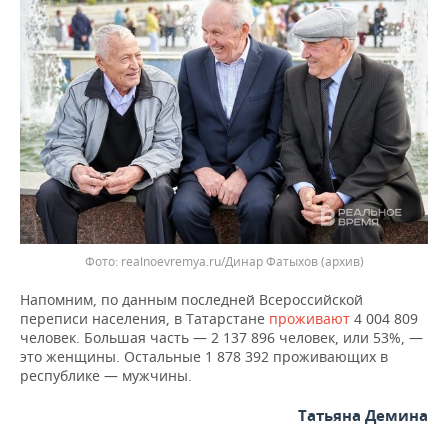
ВОДНЫЕ ВИДЫ СПОРТА
ОБРАЗОВАНИЕ
ХОККЕЙ С МЯЧОМ
ПРОИСШЕСТВИЯ
realnoevremya.ru/Динар Фатыхов (архив)
Напомним, по данным последней Всероссийской
переписи населения, в Татарстане
проживают
4 004 809
человек. Большая часть — 2 137 896 человек, или 53%, —
это женщины. Остальные 1 878 392 проживающих в
республике — мужчины.
Татьяна Демина