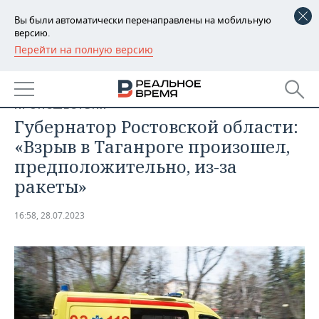
Вы были автоматически перенаправлены на мобильную
версию.
Перейти на полную версию
РЕГИОНЫ
БАШКОРТОСТАН
НОВОСТИ
ПРОИСШЕСТВИЯ
ТАТАРСТАН
АНАЛИТИКА
Губернатор Ростовской области:
«Взрыв в Таганроге произошел,
УДМУРТИЯ
НОВОСТИ АНАЛИТИКИ
ЭКОНОМИКА
предположительно, из-за
ракеты»
ДЕКЛАРАЦИИ О ДОХОДАХ
НОВОСТИ ЭКОНОМИКИ
ПРОМЫШЛЕННОСТЬ
КОРОЛИ ГОСЗАКАЗА ПФО
ФИНАНСЫ
НОВОСТИ
НЕДВИЖИМОСТЬ
16:58, 28.07.2023
ПРОМЫШЛЕННОСТИ
ВУЗЫ ТАТАРСТАНА
БАНКИ
НОВОСТИ НЕДВИЖИМОСТИ
АВТО
АГРОПРОМ
КОМУ ПРИНАДЛЕЖАТ
БЮДЖЕТ
НОВОСТИ АВТО
БИЗНЕС
ТОРГОВЫЕ ЦЕНТРЫ
МАШИНОСТРОЕНИЕ
ТАТАРСТАНА
ИНВЕСТИЦИИ
НОВОСТИ БИЗНЕСА
ТЕХНОЛОГИИ