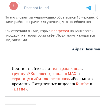
ВОДНЫЕ ВИДЫ СПОРТА
ОБРАЗОВАНИЕ
ХОККЕЙ С МЯЧОМ
ПРОИСШЕСТВИЯ
По его словам, за медпомощью обратились 15 человек. С
ними работаю врачи. Он уточнил, что погибших нет.
Как отмечали в СМИ, взрыв
прогремел
на Банковской
площади, на территории кафе. Люди могут находиться
под завалами.
Айрат Назипов
Подписывайтесь на
телеграм-канал
,
группу «ВКонтакте»
,
канал в MAX
и
страницу в «Одноклассниках»
«Реального
времени». Ежедневные видео на
Rutube
и
«Дзене»
.