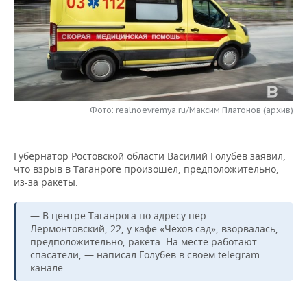
НЕФТЕХИМИЯ
РОЗНИЧНАЯ ТОРГОВЛЯ
НОВОСТИ ТЕХНОЛОГИЙ
МЕРОПРИЯТИЯ
НЕФТЬ
ТРАНСПОРТ
IT
НОВОСТИ МЕРОПРИЯТИЙ
СПОРТ
ОПК
УСЛУГИ
МЕДИА
ВЫЕЗДНАЯ РЕДАКЦИЯ
НОВОСТИ СПОРТА
ОБЩЕСТВО
ЭНЕРГЕТИКА
Фото: realnoevremya.ru/Максим Платонов (архив)
ТЕЛЕКОММУНИКАЦИИ
БИЗНЕС-БРАНЧИ
ФУТБОЛ
НОВОСТИ ОБЩЕСТВА
ФОТОГАЛЕРЕЯ
ONLINE-КОНФЕРЕНЦИИ
ХОККЕЙ
ВЛАСТЬ
СЮЖЕТЫ
Губернатор Ростовской области Василий Голубев заявил,
что взрыв в Таганроге произошел, предположительно,
из-за ракеты.
ОТКРЫТАЯ ЛЕКЦИЯ
БАСКЕТБОЛ
ИНФРАСТРУКТУРА
СПРАВОЧНИК
ВОЛЕЙБОЛ
ИСТОРИЯ
СПИСОК ПЕРСОН
ПОЛНАЯ ВЕРСИЯ
— В центре Таганрога по адресу пер.
Лермонтовский, 22, у кафе «Чехов сад», взорвалась,
предположительно, ракета. На месте работают
КИБЕРСПОРТ
КУЛЬТУРА
СПИСОК КОМПАНИЙ
спасатели, — написал Голубев в своем telegram-
канале.
ФИГУРНОЕ КАТАНИЕ
МЕДИЦИНА