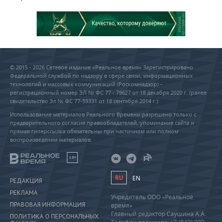
© 2015 - 2026 Сетевое издание «Реальное время» Зарегистрировано
Федеральной службой по надзору в сфере связи, информационных
технологий и массовых коммуникаций (Роскомнадзор) –
регистрационный номер ЭЛ № ФС 77 - 79627 от 18 декабря 2020 г. (ранее
свидетельство Эл № ФС 77-59331 от 18 сентября 2014 г.)
Использование материалов Реального Времени разрешено только с
предварительного согласия правообладателей, упоминание сайта и
прямая гиперссылка обязательны при частичном или полном
воспроизведении материалов.
18+
RU
EN
РЕДАКЦИЯ
РЕКЛАМА
Учредитель ООО «Реальное
ПРАВОВАЯ ИНФОРМАЦИЯ
время»
Главный редактор Саушина А.А.
ПОЛИТИКА О ПЕРСОНАЛЬНЫХ