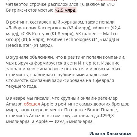
НЕФТЕХИМИЯ
четвертой строчке расположился 1С (включая «1С-
Битрикс») стоимостью
$2,5 млрд.
РОЗНИЧНАЯ ТОРГОВЛЯ
НОВОСТИ ТЕХНОЛОГИЙ
МЕРОПРИЯТИЯ
НЕФТЬ
В рейтинг, составленный журналом, также попали
ТРАНСПОРТ
IT
НОВОСТИ МЕРОПРИЯТИЙ
СПОРТ
«Лаборатория Касперского» ($2,4 млрд), «Авито» ($2,4
ОПК
млрд), «СКБ Контур» ($1,8 млрд), VK (ранее — Mail.ru
Group) ($1,6 млрд), Positive Technologies ($1,5 млрд) и
УСЛУГИ
МЕДИА
ВЫЕЗДНАЯ РЕДАКЦИЯ
НОВОСТИ СПОРТА
ОБЩЕСТВО
ЭНЕРГЕТИКА
HeadHunter ($1 млрд).
ТЕЛЕКОММУНИКАЦИИ
БИЗНЕС-БРАНЧИ
ФУТБОЛ
НОВОСТИ ОБЩЕСТВА
ФОТОГАЛЕРЕЯ
В журнале объяснили, что в рейтинг попали компании,
чья выручка формируется в сети Интернет. Издание
ONLINE-КОНФЕРЕНЦИИ
ХОККЕЙ
ВЛАСТЬ
СЮЖЕТЫ
запрашивало финансовые показатели и выясняло их
стоимость, сравнивая с публичными аналогами.
Стоимость компаний зафиксирована на 1 февраля
ОТКРЫТАЯ ЛЕКЦИЯ
БАСКЕТБОЛ
ИНФРАСТРУКТУРА
СПРАВОЧНИК
текущего года.
ВОЛЕЙБОЛ
ИСТОРИЯ
СПИСОК ПЕРСОН
ПОЛНАЯ ВЕРСИЯ
В январе мы писали, что крупный онлайн-ретейлер
Amazon
обошел
Apple в рейтинге самых дорогих брендов
мира, заняв первое место. По оценке Brand Finance,
КИБЕРСПОРТ
КУЛЬТУРА
СПИСОК КОМПАНИЙ
стоимость Amazon в этом году составила до $299,3
миллиарда, а Apple — $297,5 миллиарда.
ФИГУРНОЕ КАТАНИЕ
МЕДИЦИНА
Илина Хакимова