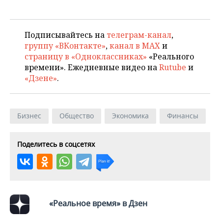
ВОДНЫЕ ВИДЫ СПОРТА
ОБРАЗОВАНИЕ
ХОККЕЙ С МЯЧОМ
ПРОИСШЕСТВИЯ
Подписывайтесь на
телеграм-канал
,
группу «ВКонтакте»
,
канал в MAX
и
страницу в «Одноклассниках»
«Реального
времени». Ежедневные видео на
Rutube
и
«Дзене»
.
Бизнес
Общество
Экономика
Финансы
Поделитесь в соцсетях
«Реальное время» в Дзен