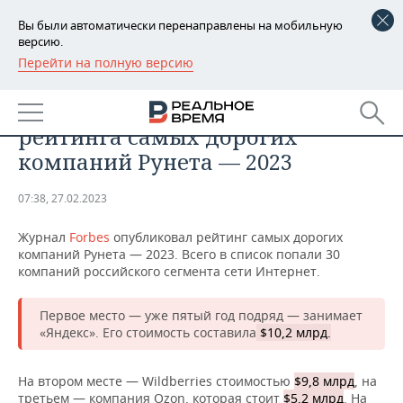
Вы были автоматически перенаправлены на мобильную
версию.
Перейти на полную версию
РЕГИОНЫ
БИЗНЕС
«Яндекс» опять на первом месте
БАШКОРТОСТАН
НОВОСТИ
рейтинга самых дорогих
ТАТАРСТАН
АНАЛИТИКА
компаний Рунета — 2023
УДМУРТИЯ
НОВОСТИ АНАЛИТИКИ
ЭКОНОМИКА
07:38, 27.02.2023
ДЕКЛАРАЦИИ О ДОХОДАХ
НОВОСТИ ЭКОНОМИКИ
ПРОМЫШЛЕННОСТЬ
Журнал
Forbes
опубликовал рейтинг самых дорогих
компаний Рунета — 2023. Всего в список попали 30
КОРОЛИ ГОСЗАКАЗА ПФО
ФИНАНСЫ
НОВОСТИ
НЕДВИЖИМОСТЬ
компаний российского сегмента сети Интернет.
ПРОМЫШЛЕННОСТИ
ВУЗЫ ТАТАРСТАНА
БАНКИ
НОВОСТИ НЕДВИЖИМОСТИ
АВТО
Первое место — уже пятый год подряд — занимает
АГРОПРОМ
«Яндекс». Его стоимость составила
$10,2 млрд.
КОМУ ПРИНАДЛЕЖАТ
БЮДЖЕТ
НОВОСТИ АВТО
БИЗНЕС
ТОРГОВЫЕ ЦЕНТРЫ
МАШИНОСТРОЕНИЕ
ТАТАРСТАНА
На втором месте — Wildberries стоимостью
$9,8 млрд
, на
ИНВЕСТИЦИИ
НОВОСТИ БИЗНЕСА
ТЕХНОЛОГИИ
третьем — компания Ozon, которая стоит
$5,2 млрд
. На