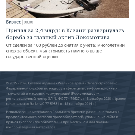
Бизнес
00:00
Причал за 2,4 млрд: в Казани развернулась
борьба за главный актив Локомотива
От сделки за 100 рублей до снятия с учета: многолетний
спор за объект, чья стоимость намного выше
государственной оценки
© 2015 - 2026 Сетевое издание «Реальное время» Зарегистрировано
Федеральной службой по надзору в сфере связи, информационных
технологий и массовых коммуникаций (Роскомнадзор) –
регистрационный номер ЭЛ № ФС 77 - 79627 от 18 декабря 2020 г. (ранее
свидетельство Эл № ФС 77-59331 от 18 сентября 2014 г.)
Использование материалов Реального Времени разрешено только с
предварительного согласия правообладателей, упоминание сайта и
прямая гиперссылка обязательны при частичном или полном
воспроизведении материалов.