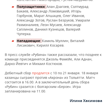
НЕФТЕХИМИЯ
Алан Дзагоев, Солтмурад
Полузащитники:
РОЗНИЧНАЯ ТОРГОВЛЯ
НОВОСТИ ТЕХНОЛОГИЙ
МЕРОПРИЯТИЯ
Бакаев, Александр Ломовицкий, Игорь
НЕФТЬ
Горбунов, Марат Апшацев, Олег Иванов,
ТРАНСПОРТ
IT
НОВОСТИ МЕРОПРИЯТИЙ
СПОРТ
Александр Зотов, Руслан Безруков, Умарали
ОПК
Рахмоналиев, Леон Мусаев, Александр
Саплинов, Даниил Кузнецов, Валерий
УСЛУГИ
МЕДИА
ВЫЕЗДНАЯ РЕДАКЦИЯ
НОВОСТИ СПОРТА
ОБЩЕСТВО
Чуперка.
ЭНЕРГЕТИКА
Камиль Муллин, Виталий
Нападающие:
ТЕЛЕКОММУНИКАЦИИ
БИЗНЕС-БРАНЧИ
ФУТБОЛ
НОВОСТИ ОБЩЕСТВА
ФОТОГАЛЕРЕЯ
Лисакович, Кирилл Косарев.
ONLINE-КОНФЕРЕНЦИИ
ХОККЕЙ
ВЛАСТЬ
СЮЖЕТЫ
В пресс-службе «Рубина» также рассказали, что позднее к
команде присоединятся Джоэль Фамейе, Али Аднан,
Дарко Йевтич и Михаил Костюков.
ОТКРЫТАЯ ЛЕКЦИЯ
БАСКЕТБОЛ
ИНФРАСТРУКТУРА
СПРАВОЧНИК
Дебютный сбор
продлится
с 10 по 21 января. 18 января
ВОЛЕЙБОЛ
ИСТОРИЯ
СПИСОК ПЕРСОН
ПОЛНАЯ ВЕРСИЯ
казанцы сыграют против «Акрона» из Тольятти. Матч
состоится в 16.00. А в заключительный день сбора
КИБЕРСПОРТ
КУЛЬТУРА
СПИСОК КОМПАНИЙ
«Рубин» сразится с болгарским «Берое». Игра
запланирована на 11.00.
ФИГУРНОЕ КАТАНИЕ
МЕДИЦИНА
Илина Хакимова