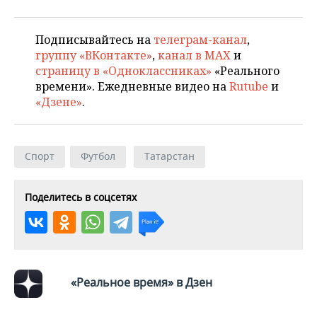
ВОДНЫЕ ВИДЫ СПОРТА
ОБРАЗОВАНИЕ
ХОККЕЙ С МЯЧОМ
ПРОИСШЕСТВИЯ
Подписывайтесь на
телеграм-канал
,
группу «ВКонтакте»
,
канал в MAX
и
страницу в «Одноклассниках»
«Реального
времени». Ежедневные видео на
Rutube
и
«Дзене»
.
Спорт
Футбол
Татарстан
Поделитесь в соцсетях
«Реальное время» в Дзен