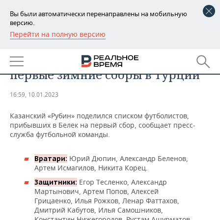
Вы были автоматически перенаправлены на мобильную
версию.
Перейти на полную версию
РЕГИОНЫ
СПОРТ
«Рубин» опубликовал состав на
БАШКОРТОСТАН
НОВОСТИ
первые зимние сборы в Турции
ТАТАРСТАН
АНАЛИТИКА
16:59, 10.01.2023
УДМУРТИЯ
НОВОСТИ АНАЛИТИКИ
ЭКОНОМИКА
Казанский «Рубин» поделился списком футболистов,
прибывших в Белек на первый сбор, сообщает пресс-
ДЕКЛАРАЦИИ О ДОХОДАХ
НОВОСТИ ЭКОНОМИКИ
ПРОМЫШЛЕННОСТЬ
служба футбольной команды.
КОРОЛИ ГОСЗАКАЗА ПФО
ФИНАНСЫ
НОВОСТИ
НЕДВИЖИМОСТЬ
ПРОМЫШЛЕННОСТИ
Юрий Дюпин, Александр Беленов,
Вратари:
Артем Исмагилов, Никита Корец.
ВУЗЫ ТАТАРСТАНА
БАНКИ
НОВОСТИ НЕДВИЖИМОСТИ
АВТО
АГРОПРОМ
Егор Тесленко, Александр
Защитники:
Мартынович, Артем Попов, Алексей
КОМУ ПРИНАДЛЕЖАТ
БЮДЖЕТ
НОВОСТИ АВТО
БИЗНЕС
ТОРГОВЫЕ ЦЕНТРЫ
МАШИНОСТРОЕНИЕ
Грицаенко, Илья Рожков, Ленар Фаттахов,
ТАТАРСТАНА
Дмитрий Кабутов, Илья Самошников,
ИНВЕСТИЦИИ
НОВОСТИ БИЗНЕСА
ТЕХНОЛОГИИ
Константин Нижегородов, Рустам Ашурматов.