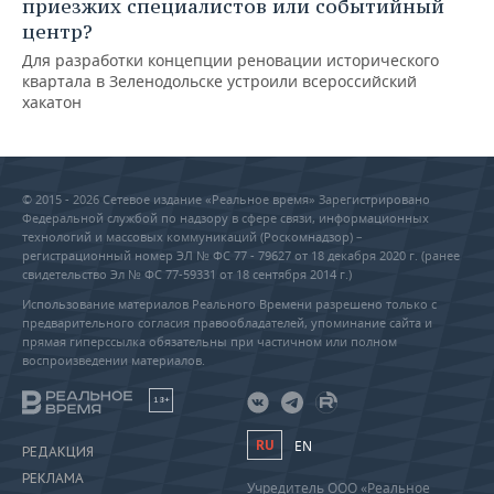
приезжих специалистов или событийный
центр?
Для разработки концепции реновации исторического
квартала в Зеленодольске устроили всероссийский
хакатон
© 2015 - 2026 Сетевое издание «Реальное время» Зарегистрировано
Федеральной службой по надзору в сфере связи, информационных
технологий и массовых коммуникаций (Роскомнадзор) –
регистрационный номер ЭЛ № ФС 77 - 79627 от 18 декабря 2020 г. (ранее
свидетельство Эл № ФС 77-59331 от 18 сентября 2014 г.)
Использование материалов Реального Времени разрешено только с
предварительного согласия правообладателей, упоминание сайта и
прямая гиперссылка обязательны при частичном или полном
воспроизведении материалов.
18+
RU
EN
РЕДАКЦИЯ
РЕКЛАМА
Учредитель ООО «Реальное