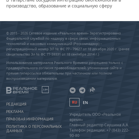
производство, образование и социальную сферу
© 2015 - 2026 Сетевое издание «Реальное время» Зарегистрировано
Федеральной службой по надзору в сфере связи, информационных
технологий и массовых коммуникаций (Роскомнадзор) –
регистрационный номер ЭЛ № ФС 77 - 79627 от 18 декабря 2020 г. (ранее
свидетельство Эл № ФС 77-59331 от 18 сентября 2014 г.)
Использование материалов Реального Времени разрешено только с
предварительного согласия правообладателей, упоминание сайта и
прямая гиперссылка обязательны при частичном или полном
воспроизведении материалов.
18+
RU
EN
РЕДАКЦИЯ
РЕКЛАМА
Учредитель ООО «Реальное
ПРАВОВАЯ ИНФОРМАЦИЯ
время»
Главный редактор Саушина А.А.
ПОЛИТИКА О ПЕРСОНАЛЬНЫХ
Телефон редакции: +7 (843) 222-
ДАННЫХ
90-80