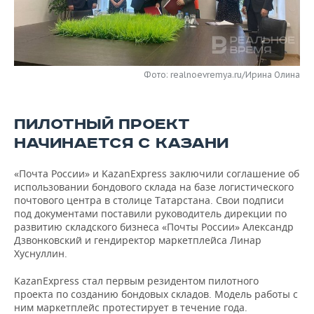
НЕФТЕХИМИЯ
РОЗНИЧНАЯ ТОРГОВЛЯ
НОВОСТИ ТЕХНОЛОГИЙ
МЕРОПРИЯТИЯ
НЕФТЬ
ТРАНСПОРТ
IT
НОВОСТИ МЕРОПРИЯТИЙ
СПОРТ
ОПК
Фото: realnoevremya.ru/Ирина Олина
УСЛУГИ
МЕДИА
ВЫЕЗДНАЯ РЕДАКЦИЯ
НОВОСТИ СПОРТА
ОБЩЕСТВО
ЭНЕРГЕТИКА
ПИЛОТНЫЙ ПРОЕКТ
ТЕЛЕКОММУНИКАЦИИ
БИЗНЕС-БРАНЧИ
ФУТБОЛ
НОВОСТИ ОБЩЕСТВА
ФОТОГАЛЕРЕЯ
НАЧИНАЕТСЯ С КАЗАНИ
ONLINE-КОНФЕРЕНЦИИ
ХОККЕЙ
ВЛАСТЬ
СЮЖЕТЫ
«Почта России» и KazanExpress заключили соглашение об
ОТКРЫТАЯ ЛЕКЦИЯ
БАСКЕТБОЛ
ИНФРАСТРУКТУРА
использовании бондового склада на базе логистического
СПРАВОЧНИК
почтового центра в столице Татарстана. Свои подписи
под документами поставили руководитель дирекции по
ВОЛЕЙБОЛ
ИСТОРИЯ
СПИСОК ПЕРСОН
ПОЛНАЯ ВЕРСИЯ
развитию складского бизнеса «Почты России» Александр
Дзвонковский и гендиректор маркетплейса Линар
КИБЕРСПОРТ
КУЛЬТУРА
СПИСОК КОМПАНИЙ
Хуснуллин.
KazanExpress стал первым резидентом пилотного
ФИГУРНОЕ КАТАНИЕ
МЕДИЦИНА
проекта по созданию бондовых складов. Модель работы с
ним маркетплейс протестирует в течение года.