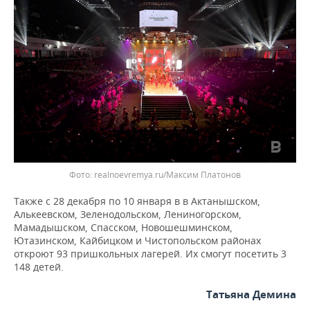
ВОДНЫЕ ВИДЫ СПОРТА
ОБРАЗОВАНИЕ
ХОККЕЙ С МЯЧОМ
ПРОИСШЕСТВИЯ
Фото: realnoevremya.ru/Максим Платонов
Также с 28 декабря по 10 января в в Актанышском,
Алькеевском, Зеленодольском, Лениногорском,
Мамадышском, Спасском, Новошешминском,
Ютазинском, Кайбицком и Чистопольском районах
откроют 93 пришкольных лагерей. Их смогут посетить 3
148 детей.
Татьяна Демина