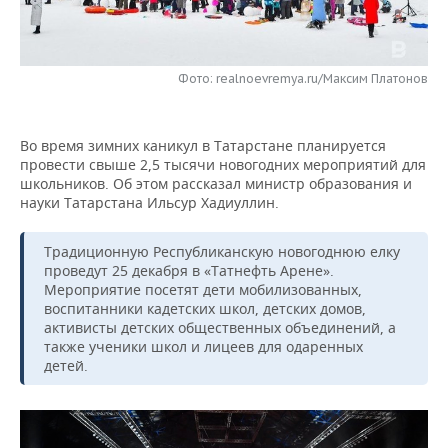
НЕФТЕХИМИЯ
РОЗНИЧНАЯ ТОРГОВЛЯ
НОВОСТИ ТЕХНОЛОГИЙ
МЕРОПРИЯТИЯ
НЕФТЬ
Фото: realnoevremya.ru/Максим Платонов
ТРАНСПОРТ
IT
НОВОСТИ МЕРОПРИЯТИЙ
СПОРТ
ОПК
УСЛУГИ
МЕДИА
ВЫЕЗДНАЯ РЕДАКЦИЯ
НОВОСТИ СПОРТА
ОБЩЕСТВО
ЭНЕРГЕТИКА
Во время зимних каникул в Татарстане планируется
провести свыше 2,5 тысячи новогодних мероприятий для
ТЕЛЕКОММУНИКАЦИИ
БИЗНЕС-БРАНЧИ
ФУТБОЛ
НОВОСТИ ОБЩЕСТВА
ФОТОГАЛЕРЕЯ
школьников. Об этом рассказал министр образования и
науки Татарстана Ильсур Хадиуллин.
ONLINE-КОНФЕРЕНЦИИ
ХОККЕЙ
ВЛАСТЬ
СЮЖЕТЫ
Традиционную
Республиканскую новогоднюю елку
ОТКРЫТАЯ ЛЕКЦИЯ
БАСКЕТБОЛ
ИНФРАСТРУКТУРА
СПРАВОЧНИК
проведут 25 декабря в «Татнефть Арене».
Мероприятие посетят дети мобилизованных,
воспитанники кадетских школ, детских домов,
ВОЛЕЙБОЛ
ИСТОРИЯ
СПИСОК ПЕРСОН
ПОЛНАЯ ВЕРСИЯ
активисты детских общественных объединений, а
также ученики школ и лицеев для одаренных
КИБЕРСПОРТ
КУЛЬТУРА
СПИСОК КОМПАНИЙ
детей.
ФИГУРНОЕ КАТАНИЕ
МЕДИЦИНА