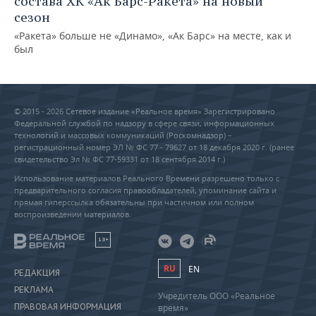
состава ХК «Ак Барс-Ракета» на новый
сезон
«Ракета» больше не «Динамо», «Ак Барс» на месте, как и
был
© 2015 - 2026 Сетевое издание «Реальное время» Зарегистрировано
Федеральной службой по надзору в сфере связи, информационных
технологий и массовых коммуникаций (Роскомнадзор) –
регистрационный номер ЭЛ № ФС 77 - 79627 от 18 декабря 2020 г. (ранее
свидетельство Эл № ФС 77-59331 от 18 сентября 2014 г.)
Использование материалов Реального Времени разрешено только с
предварительного согласия правообладателей, упоминание сайта и
прямая гиперссылка обязательны при частичном или полном
воспроизведении материалов.
18+
RU
EN
РЕДАКЦИЯ
РЕКЛАМА
Учредитель ООО «Реальное
ПРАВОВАЯ ИНФОРМАЦИЯ
время»