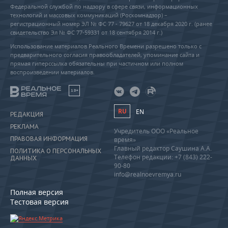
Федеральной службой по надзору в сфере связи, информационных
технологий и массовых коммуникаций (Роскомнадзор) –
регистрационный номер ЭЛ № ФС 77 - 79627 от 18 декабря 2020 г. (ранее
свидетельство Эл № ФС 77-59331 от 18 сентября 2014 г.)
Использование материалов Реального Времени разрешено только с
предварительного согласия правообладателей, упоминание сайта и
прямая гиперссылка обязательны при частичном или полном
воспроизведении материалов.
18+
RU
EN
РЕДАКЦИЯ
РЕКЛАМА
Учредитель ООО «Реальное
ПРАВОВАЯ ИНФОРМАЦИЯ
время»
Главный редактор Саушина А.А.
ПОЛИТИКА О ПЕРСОНАЛЬНЫХ
Телефон редакции: +7 (843) 222-
ДАННЫХ
90-80
info@realnoevremya.ru
Полная версия
Тестовая версия