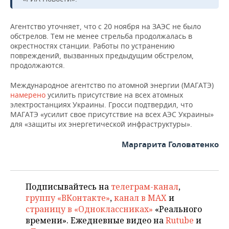
НЕФТЕХИМИЯ
РОЗНИЧНАЯ ТОРГОВЛЯ
НОВОСТИ ТЕХНОЛОГИЙ
МЕРОПРИЯТИЯ
Агентство уточняет, что с 20 ноября на ЗАЭС не было
НЕФТЬ
обстрелов. Тем не менее стрельба продолжалась в
ТРАНСПОРТ
IT
НОВОСТИ МЕРОПРИЯТИЙ
СПОРТ
окрестностях станции. Работы по устранению
ОПК
повреждений, вызванных предыдущим обстрелом,
продолжаются.
УСЛУГИ
МЕДИА
ВЫЕЗДНАЯ РЕДАКЦИЯ
НОВОСТИ СПОРТА
ОБЩЕСТВО
ЭНЕРГЕТИКА
Международное агентство по атомной энергии (МАГАТЭ)
ТЕЛЕКОММУНИКАЦИИ
БИЗНЕС-БРАНЧИ
ФУТБОЛ
НОВОСТИ ОБЩЕСТВА
ФОТОГАЛЕРЕЯ
намерено
усилить присутствие на всех атомных
электростанциях Украины. Гросси подтвердил, что
ONLINE-КОНФЕРЕНЦИИ
ХОККЕЙ
ВЛАСТЬ
СЮЖЕТЫ
МАГАТЭ «усилит свое присутствие на всех АЭС Украины»
для «защиты их энергетической инфраструктуры».
ОТКРЫТАЯ ЛЕКЦИЯ
БАСКЕТБОЛ
ИНФРАСТРУКТУРА
СПРАВОЧНИК
Маргарита Головатенко
ВОЛЕЙБОЛ
ИСТОРИЯ
СПИСОК ПЕРСОН
ПОЛНАЯ ВЕРСИЯ
КИБЕРСПОРТ
КУЛЬТУРА
СПИСОК КОМПАНИЙ
Подписывайтесь на
телеграм-канал
,
группу «ВКонтакте»
,
канал в MAX
и
ФИГУРНОЕ КАТАНИЕ
МЕДИЦИНА
страницу в «Одноклассниках»
«Реального
времени». Ежедневные видео на
Rutube
и