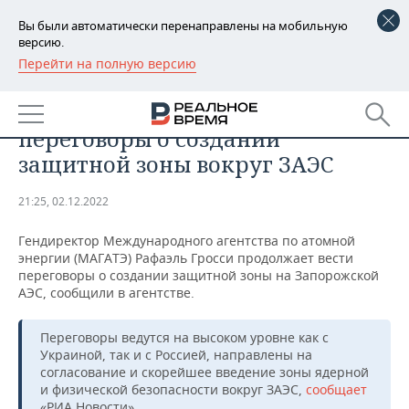
Вы были автоматически перенаправлены на мобильную
версию.
Перейти на полную версию
РЕГИОНЫ
ОБЩЕСТВО
МАГАТЭ продолжает вести
БАШКОРТОСТАН
НОВОСТИ
переговоры о создании
ТАТАРСТАН
АНАЛИТИКА
защитной зоны вокруг ЗАЭС
УДМУРТИЯ
НОВОСТИ АНАЛИТИКИ
ЭКОНОМИКА
21:25, 02.12.2022
ДЕКЛАРАЦИИ О ДОХОДАХ
НОВОСТИ ЭКОНОМИКИ
ПРОМЫШЛЕННОСТЬ
Гендиректор Международного агентства по атомной
энергии (МАГАТЭ) Рафаэль Гросси продолжает вести
КОРОЛИ ГОСЗАКАЗА ПФО
ФИНАНСЫ
НОВОСТИ
НЕДВИЖИМОСТЬ
переговоры о создании защитной зоны на Запорожской
ПРОМЫШЛЕННОСТИ
АЭС, сообщили в агентстве.
ВУЗЫ ТАТАРСТАНА
БАНКИ
НОВОСТИ НЕДВИЖИМОСТИ
АВТО
АГРОПРОМ
Переговоры ведутся на высоком уровне как с
Украиной, так и с Россией, направлены на
КОМУ ПРИНАДЛЕЖАТ
БЮДЖЕТ
НОВОСТИ АВТО
БИЗНЕС
ТОРГОВЫЕ ЦЕНТРЫ
МАШИНОСТРОЕНИЕ
согласование и скорейшее введение зоны ядерной
ТАТАРСТАНА
и физической безопасности вокруг ЗАЭС,
сообщает
ИНВЕСТИЦИИ
НОВОСТИ БИЗНЕСА
ТЕХНОЛОГИИ
«РИА Новости».