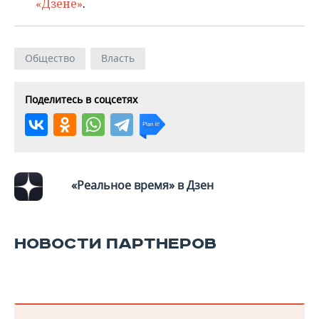
ВОДНЫЕ ВИДЫ СПОРТА
ОБРАЗОВАНИЕ
«Дзене»
.
ХОККЕЙ С МЯЧОМ
ПРОИСШЕСТВИЯ
Общество
Власть
Поделитесь в соцсетях
«Реальное время» в Дзен
НОВОСТИ ПАРТНЕРОВ