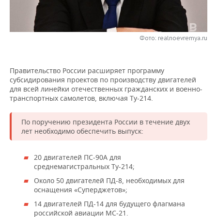
НЕФТЕХИМИЯ
РОЗНИЧНАЯ ТОРГОВЛЯ
НОВОСТИ ТЕХНОЛОГИЙ
МЕРОПРИЯТИЯ
НЕФТЬ
Фото: realnoevremya.ru
ТРАНСПОРТ
IT
НОВОСТИ МЕРОПРИЯТИЙ
СПОРТ
ОПК
УСЛУГИ
МЕДИА
ВЫЕЗДНАЯ РЕДАКЦИЯ
НОВОСТИ СПОРТА
ОБЩЕСТВО
ЭНЕРГЕТИКА
Правительство России расширяет программу
субсидирования проектов по производству двигателей
ТЕЛЕКОММУНИКАЦИИ
БИЗНЕС-БРАНЧИ
ФУТБОЛ
НОВОСТИ ОБЩЕСТВА
ФОТОГАЛЕРЕЯ
для всей линейки отечественных гражданских и военно-
транспортных самолетов, включая Ту-214.
ONLINE-КОНФЕРЕНЦИИ
ХОККЕЙ
ВЛАСТЬ
СЮЖЕТЫ
По поручению президента России в течение двух
ОТКРЫТАЯ ЛЕКЦИЯ
БАСКЕТБОЛ
ИНФРАСТРУКТУРА
СПРАВОЧНИК
лет необходимо обеспечить выпуск:
ВОЛЕЙБОЛ
ИСТОРИЯ
СПИСОК ПЕРСОН
ПОЛНАЯ ВЕРСИЯ
20 двигателей ПС-90А для
среднемагистральных Ту-214;
КИБЕРСПОРТ
КУЛЬТУРА
СПИСОК КОМПАНИЙ
Около 50 двигателей ПД-8, необходимых для
оснащения «Суперджетов»;
ФИГУРНОЕ КАТАНИЕ
МЕДИЦИНА
14 двигателей ПД-14 для будущего флагмана
российской авиации МС-21.