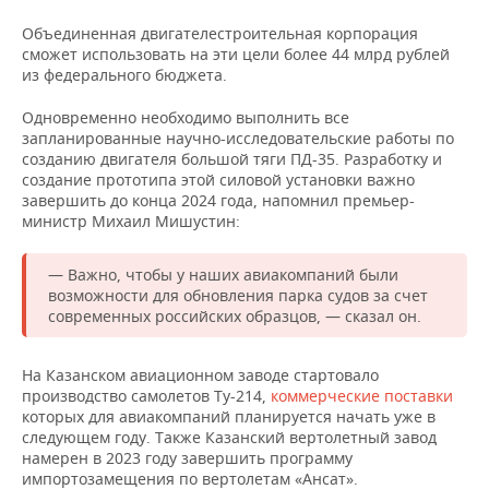
ВОДНЫЕ ВИДЫ СПОРТА
ОБРАЗОВАНИЕ
Объединенная двигателестроительная корпорация
ХОККЕЙ С МЯЧОМ
ПРОИСШЕСТВИЯ
сможет использовать на эти цели более 44 млрд рублей
из федерального бюджета.
Одновременно необходимо выполнить все
запланированные научно-исследовательские работы по
созданию двигателя большой тяги ПД-35. Разработку и
создание прототипа этой силовой установки важно
завершить до конца 2024 года, напомнил премьер-
министр Михаил Мишустин:
— Важно, чтобы у наших авиакомпаний были
возможности для обновления парка судов за счет
современных российских образцов, — сказал он.
На Казанском авиационном заводе стартовало
производство самолетов Ту-214,
коммерческие поставки
которых для авиакомпаний планируется начать уже в
следующем году. Также Казанский вертолетный завод
намерен в 2023 году завершить программу
импортозамещения по вертолетам «Ансат».