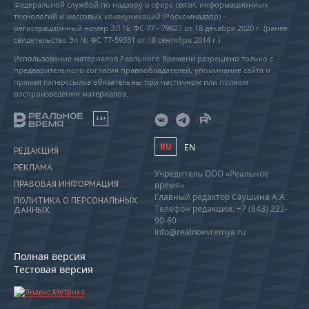
Федеральной службой по надзору в сфере связи, информационных
технологий и массовых коммуникаций (Роскомнадзор) –
регистрационный номер ЭЛ № ФС 77 - 79627 от 18 декабря 2020 г. (ранее
свидетельство Эл № ФС 77-59331 от 18 сентября 2014 г.)
Использование материалов Реального Времени разрешено только с
предварительного согласия правообладателей, упоминание сайта и
прямая гиперссылка обязательны при частичном или полном
воспроизведении материалов.
18+
RU
EN
РЕДАКЦИЯ
РЕКЛАМА
Учредитель ООО «Реальное
ПРАВОВАЯ ИНФОРМАЦИЯ
время»
Главный редактор Саушина А.А.
ПОЛИТИКА О ПЕРСОНАЛЬНЫХ
Телефон редакции: +7 (843) 222-
ДАННЫХ
90-80
info@realnoevremya.ru
Полная версия
Тестовая версия