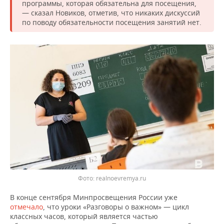
НЕФТЕХИМИЯ
программы, которая обязательна для посещения,
— сказал Новиков, отметив, что никаких дискуссий
РОЗНИЧНАЯ ТОРГОВЛЯ
НОВОСТИ ТЕХНОЛОГИЙ
МЕРОПРИЯТИЯ
по поводу обязательности посещения занятий нет.
НЕФТЬ
ТРАНСПОРТ
IT
НОВОСТИ МЕРОПРИЯТИЙ
СПОРТ
ОПК
УСЛУГИ
МЕДИА
ВЫЕЗДНАЯ РЕДАКЦИЯ
НОВОСТИ СПОРТА
ОБЩЕСТВО
ЭНЕРГЕТИКА
ТЕЛЕКОММУНИКАЦИИ
БИЗНЕС-БРАНЧИ
ФУТБОЛ
НОВОСТИ ОБЩЕСТВА
ФОТОГАЛЕРЕЯ
ONLINE-КОНФЕРЕНЦИИ
ХОККЕЙ
ВЛАСТЬ
СЮЖЕТЫ
ОТКРЫТАЯ ЛЕКЦИЯ
БАСКЕТБОЛ
ИНФРАСТРУКТУРА
СПРАВОЧНИК
ВОЛЕЙБОЛ
ИСТОРИЯ
СПИСОК ПЕРСОН
ПОЛНАЯ ВЕРСИЯ
Фото: realnoevremya.ru
КИБЕРСПОРТ
КУЛЬТУРА
СПИСОК КОМПАНИЙ
В конце сентября Минпросвещения России уже
ФИГУРНОЕ КАТАНИЕ
МЕДИЦИНА
отмечало
, что уроки «Разговоры о важном» — цикл
классных часов, который является частью