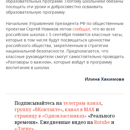
ВОДНЫЕ ВИДЫ СПОРТА
ОБРАЗОВАНИЕ
образовательных программ. Поэтому школьники обязаны
посещать эти уроки и добросовестно осваивать
образовательную программу.
ХОККЕЙ С МЯЧОМ
ПРОИСШЕСТВИЯ
Начальник Управления президента РФ по общественным
проектам Сергей Новиков летом
сообщал,
что во всех
российских школах с 5 сентября появятся классные часы,
которые в том числе будут посвящаться ценностям
российского общества, закрепленным в стратегии
национальной безопасности. Предполагается, что
классные руководители смогут самостоятельно проводить
«Разговоры о важном», которые войдут в программу
воспитания в школах.
Илина Хакимова
Подписывайтесь на
телеграм-канал
,
группу «ВКонтакте»
,
канал в MAX
и
страницу в «Одноклассниках»
«Реального
времени». Ежедневные видео на
Rutube
и
«Дзене»
.