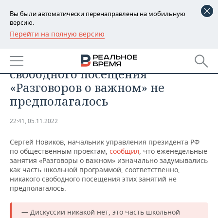
Вы были автоматически перенаправлены на мобильную
версию.
Перейти на полную версию
РЕГИОНЫ
ОБЩЕСТВО
В Кремле заявили, что никакого
БАШКОРТОСТАН
НОВОСТИ
свободного посещения
ТАТАРСТАН
АНАЛИТИКА
«Разговоров о важном» не
предполагалось
УДМУРТИЯ
НОВОСТИ АНАЛИТИКИ
ЭКОНОМИКА
22:41, 05.11.2022
ДЕКЛАРАЦИИ О ДОХОДАХ
НОВОСТИ ЭКОНОМИКИ
ПРОМЫШЛЕННОСТЬ
Сергей Новиков, начальник управления президента РФ
КОРОЛИ ГОСЗАКАЗА ПФО
ФИНАНСЫ
НОВОСТИ
НЕДВИЖИМОСТЬ
по общественным проектам,
сообщил
, что еженедельные
ПРОМЫШЛЕННОСТИ
занятия «Разговоры о важном» изначально задумывались
ВУЗЫ ТАТАРСТАНА
БАНКИ
НОВОСТИ НЕДВИЖИМОСТИ
АВТО
как часть школьной программой, соответственно,
АГРОПРОМ
никакого свободного посещения этих занятий не
предполагалось.
КОМУ ПРИНАДЛЕЖАТ
БЮДЖЕТ
НОВОСТИ АВТО
БИЗНЕС
ТОРГОВЫЕ ЦЕНТРЫ
МАШИНОСТРОЕНИЕ
ТАТАРСТАНА
— Дискуссии никакой нет, это часть школьной
ИНВЕСТИЦИИ
НОВОСТИ БИЗНЕСА
ТЕХНОЛОГИИ